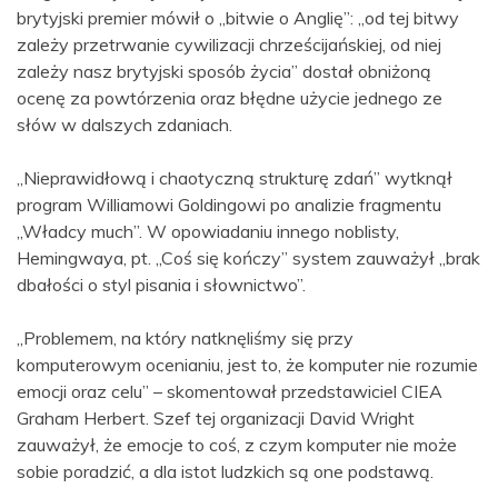
brytyjski premier mówił o „bitwie o Anglię”: „od tej bitwy
zależy przetrwanie cywilizacji chrześcijańskiej, od niej
zależy nasz brytyjski sposób życia” dostał obniżoną
ocenę za powtórzenia oraz błędne użycie jednego ze
słów w dalszych zdaniach.
„Nieprawidłową i chaotyczną strukturę zdań” wytknął
program Williamowi Goldingowi po analizie fragmentu
„Władcy much”. W opowiadaniu innego noblisty,
Hemingwaya, pt. „Coś się kończy” system zauważył „brak
dbałości o styl pisania i słownictwo”.
„Problemem, na który natknęliśmy się przy
komputerowym ocenianiu, jest to, że komputer nie rozumie
emocji oraz celu” – skomentował przedstawiciel CIEA
Graham Herbert. Szef tej organizacji David Wright
zauważył, że emocje to coś, z czym komputer nie może
sobie poradzić, a dla istot ludzkich są one podstawą.