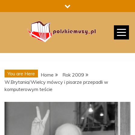
Skip
to
content
You are Here
Home
Rok 2009
W.Brytania/Wielcy mówcy i pisarze przepadli w
komputerowym teście