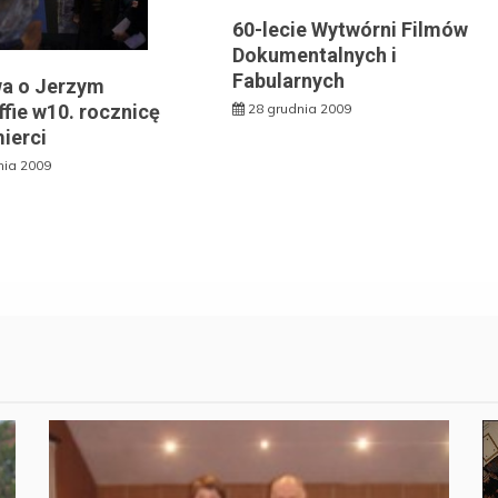
60-lecie Wytwórni Filmów
Dokumentalnych i
Fabularnych
a o Jerzym
fie w10. rocznicę
28 grudnia 2009
ierci
nia 2009