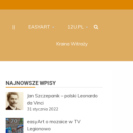
||
EASYART
12U.PL
Kraina Witraży
NAJNOWSZE WPISY
Jan Szczepanik – polski Leonardo
da Vinci
31 stycznia 2022
easyArt o mozaice w TV
Legionowo