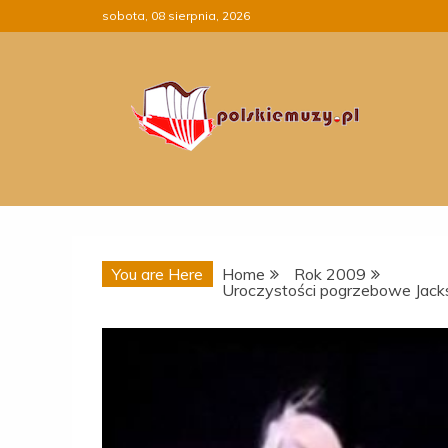
Skip
sobota, 08 sierpnia, 2026
to
content
You are Here
Home
Rok 2009
Uroczystości pogrzebowe Jack