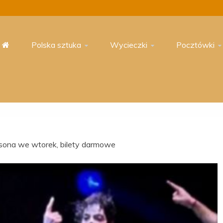
Polska sztuka
Wycieczki
Pocztówki
sona we wtorek, bilety darmowe