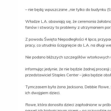
– nie będą wpuszczane „nie tylko do budynku (St
Władze L.A. obawiają się, że ceremonia żałobn
fanów i stworzy to problemy z utrzymaniem por
Z powodu Święta Niepodległości 4 lipca, przyp
pracy, co utrudnia ściągnięcie do L.A. na długi 
Nie podano bliższych szczegółów wtorkowych 
informując jedynie, że nie będzie żadnej procesji
przedstawiciel Staples Center – jaka będzie obs
Tymczasem była żona Jacksona, Debbie Rowe, za
ich dwojgiem dzieci.
Rowe, która donosiła dzieci zapłodnione w prób
nawet ich biologicznym ojcem – po rozwodzie pa