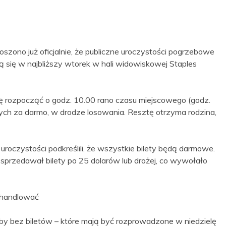
zono już oficjalnie, że publiczne uroczystości pogrzebowe
się w najbliższy wtorek w hali widowiskowej Staples
ię rozpocząć o godz. 10.00 rano czasu miejscowego (godz.
ych za darmo, w drodze losowania. Resztę otrzyma rodzina,
uroczystości podkreślili, że wszystkie bilety będą darmowe.
 sprzedawał bilety po 25 dolarów lub drożej, co wywołało
e handlować
osoby bez biletów – które mają być rozprowadzone w niedzielę