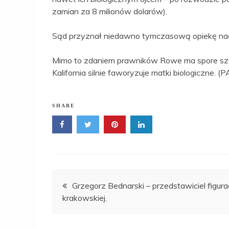
zamian za 8 milionów dolarów).
Sąd przyznał niedawno tymczasową opiekę nad 
Mimo to zdaniem prawników Rowe ma spore szan
Kalifornia silnie faworyzuje matki biologiczne. (
SHARE
Nawigacja
Grzegorz Bednarski – przedstawiciel figurac
krakowskiej.
wpisu