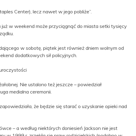
aples Center), lecz nawet w jego pobliże”.
a już w weekend może przyciągnąć do miasta setki tysięcy
ządku.
adającego w sobotę, piątek jest również dniem wolnym od
weekend dodatkowych sił policyjnych.
uroczystości
 żałobnej. Nie ustalono też jeszcze – powiedział
ługa medialna ceremonii.
powiedziała, że będzie się starać o uzyskanie opieki nad
ówce – a według niektórych doniesień Jackson nie jest
ry w 1999 r. zrzekła się praw rodzicielskich (podobno w