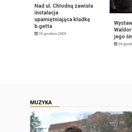
Nad ul. Chłodną zawisła
instalacja
upamiętniająca kładkę
Wystaw
b.getta
Waldorf
30 grudnia 2009
jego śm
29 grud
MUZYKA