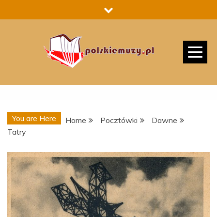
Skip
to
content
You are Here
Home
Pocztówki
Dawne
Tatry