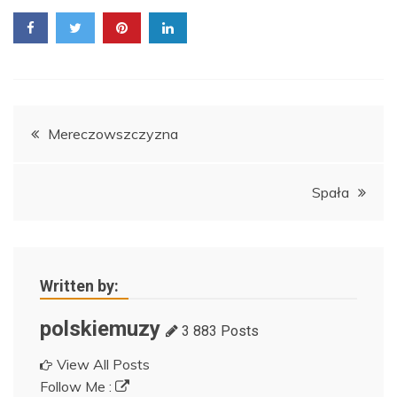
Nawigacja
Mereczowszczyzna
wpisu
Spała
Written by:
polskiemuzy
3 883 Posts
View All Posts
Follow Me :