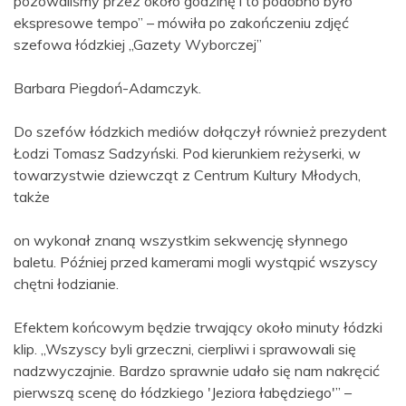
pozowaliśmy przez około godzinę i to podobno było
ekspresowe tempo” – mówiła po zakończeniu zdjęć
szefowa łódzkiej „Gazety Wyborczej”
Barbara Piegdoń-Adamczyk.
Do szefów łódzkich mediów dołączył również prezydent
Łodzi Tomasz Sadzyński. Pod kierunkiem reżyserki, w
towarzystwie dziewcząt z Centrum Kultury Młodych,
także
on wykonał znaną wszystkim sekwencję słynnego
baletu. Później przed kamerami mogli wystąpić wszyscy
chętni łodzianie.
Efektem końcowym będzie trwający około minuty łódzki
klip. „Wszyscy byli grzeczni, cierpliwi i sprawowali się
nadzwyczajnie. Bardzo sprawnie udało się nam nakręcić
pierwszą scenę do łódzkiego 'Jeziora łabędziego'” –