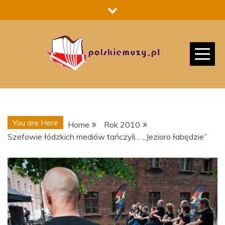
Skip
to
content
You are Here
Home
Rok 2010
Szefowie łódzkich mediów tańczyli… „Jezioro łabędzie”