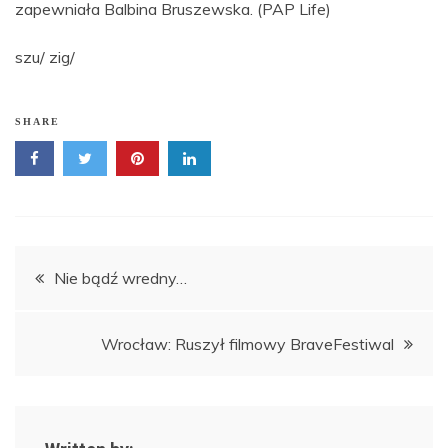
zapewniała Balbina Bruszewska. (PAP Life)
szu/ zig/
SHARE
Nawigacja
Nie bądź wredny…
wpisu
Wrocław: Ruszył filmowy BraveFestiwal