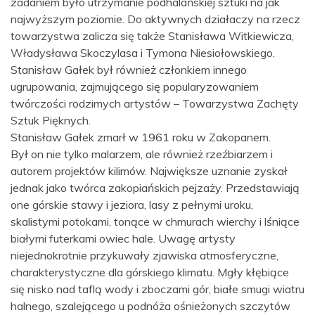
zadaniem było utrzymanie podhalańskiej sztuki na jak
najwyższym poziomie. Do aktywnych działaczy na rzecz
towarzystwa zalicza się także Stanisława Witkiewicza,
Władysława Skoczylasa i Tymona Niesiołowskiego.
Stanisław Gałek był również członkiem innego
ugrupowania, zajmującego się popularyzowaniem
twórczości rodzimych artystów – Towarzystwa Zachęty
Sztuk Pięknych.
Stanisław Gałek zmarł w 1961 roku w Zakopanem.
Był on nie tylko malarzem, ale również rzeźbiarzem i
autorem projektów kilimów. Największe uznanie zyskał
jednak jako twórca zakopiańskich pejzaży. Przedstawiają
one górskie stawy i jeziora, lasy z pełnymi uroku,
skalistymi potokami, tonące w chmurach wierchy i lśniące
białymi futerkami owiec hale. Uwagę artysty
niejednokrotnie przykuwały zjawiska atmosferyczne,
charakterystyczne dla górskiego klimatu. Mgły kłębiące
się nisko nad taflą wody i zboczami gór, białe smugi wiatru
halnego, szalejącego u podnóża ośnieżonych szczytów