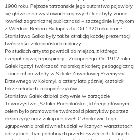
1900 roku. Pejzaże tatrzańskie jego autorstwa pojawiały
się głównie na wystawach krajowych, lecz były znane
również zagranicznej publiczności – szczególnie krytykom
z Wiednia, Berlina i Budapesztu. Od 1920 roku prace
Stanisława Gałka były także atrakcją każdej prezentacji
twórczości zakopiańskich malarzy.
Po studiach artysta powrócił do miejsca, z którego
czerpał najwięcej inspiracji – Zakopanego. Od 1912 roku
Gałek łączył twórczość malarską z karierą pedagogiczną
– nauczał on wtedy w Szkole Zawodowej Przemysłu
Drzewnego w Kołomyi, a cztery lata później kształcił
także młodych zakopiańczyków.
Stanisław Gałek działał aktywnie w zarządzie
Towarzystwa „Sztuka Podhalańska”, którego głównym
celem było promowanie twórczości plastyków poprzez
ekspozycję oraz zakup ich dzieł. Członkowie tego
ugrupowania brali również udział w licznych warsztatach,
odczytach i tym podobnych przedsięwzięciach, których