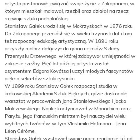
artysta postanowił związać swoje życie z Zakopanem, w
którym mieszkał, malował, rzeźbił oraz działał na rzecz
rozwoju sztuki podhalańskiej.
Stanisław Gałek urodził się w Mokrzyskach w 1876 roku.
Do Zakopanego przeniósł się w wieku trzynastu lat i tam
też rozpoczął edukację artystyczną. W 1891 roku
przyszły malarz dołączył do grona uczniów Szkoły
Przemysłu Drzewnego, w której zdobywał umiejętności w
zakresie rzeźby. Pięć lat później artysta został
asystentem Edgara Kovátsa i uczył młodych fascynatów
piękna sekretów sztuki rysunku.
W 1899 roku Stanisław Gałek rozpoczął studia w
krakowskiej Akademii Sztuk Pięknych, gdzie doskonalił
warsztat w pracowniach Jana Stanisławskiego i Jacka
Malczewskiego. Naukę kontynuował w Monachium oraz
Paryżu. Jego francuskim mistrzem był nauczyciel wielu
wybitnych twórców, w tym Vlastimila Hofmana – Jean
Léon Gérôme.
Stanisław Gałek wystawiał swoje prace regularnie już od