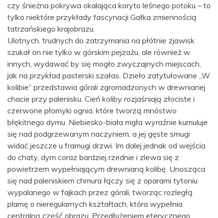
czy śnieżna pokrywa okalająca koryto leśnego potoku – to
tylko niektóre przykłady fascynacji Gałka zmiennością
tatrzańskiego krajobrazu.
Ulotnych, trudnych do zatrzymania na płótnie zjawisk
szukał on nie tylko w górskim pejzażu, ale również w
innych, wydawać by się mogło zwyczajnych miejscach,
jak na przykład pasterski szałas. Dzieło zatytułowane „W
kolibie” przedstawia górali zgromadzonych w drewnianej
chacie przy palenisku. Cień koliby rozjaśniają złociste i
czerwone płomyki ognia, które tworzą mnóstwo
błękitnego dymu. Niebiesko-biała mgła wyraźnie kumuluje
się nad podgrzewanym naczyniem, a jej gęste smugi
widać jeszcze u framugi drzwi. Im dalej jednak od wejścia
do chaty, dym coraz bardziej rzednie i zlewa się z
powietrzem wypełniającym drewnianą kolibę. Unosząca
się nad paleniskiem chmura łączy się z oparami tytoniu
wypalanego w fajkach przez górali, tworząc rozległą
plamę o nieregularnych kształtach, która wypełnia
centralną część obrazu. Przedłużeniem eterycznego