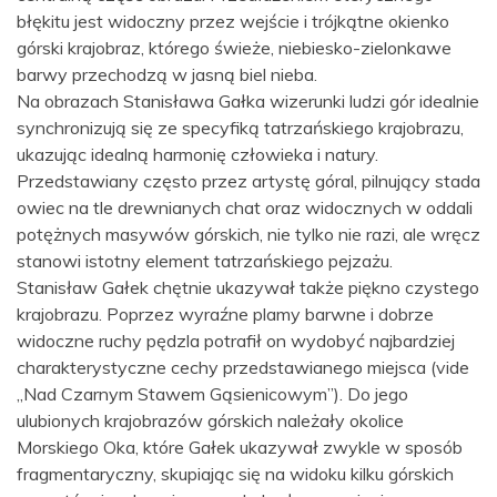
błękitu jest widoczny przez wejście i trójkątne okienko
górski krajobraz, którego świeże, niebiesko-zielonkawe
barwy przechodzą w jasną biel nieba.
Na obrazach Stanisława Gałka wizerunki ludzi gór idealnie
synchronizują się ze specyfiką tatrzańskiego krajobrazu,
ukazując idealną harmonię człowieka i natury.
Przedstawiany często przez artystę góral, pilnujący stada
owiec na tle drewnianych chat oraz widocznych w oddali
potężnych masywów górskich, nie tylko nie razi, ale wręcz
stanowi istotny element tatrzańskiego pejzażu.
Stanisław Gałek chętnie ukazywał także piękno czystego
krajobrazu. Poprzez wyraźne plamy barwne i dobrze
widoczne ruchy pędzla potrafił on wydobyć najbardziej
charakterystyczne cechy przedstawianego miejsca (vide
„Nad Czarnym Stawem Gąsienicowym”). Do jego
ulubionych krajobrazów górskich należały okolice
Morskiego Oka, które Gałek ukazywał zwykle w sposób
fragmentaryczny, skupiając się na widoku kilku górskich