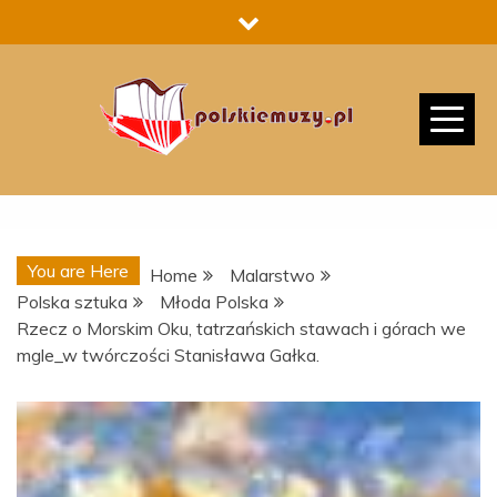
Skip
to
content
You are Here
Home
Malarstwo
Polska sztuka
Młoda Polska
Rzecz o Morskim Oku, tatrzańskich stawach i górach we
mgle_w twórczości Stanisława Gałka.