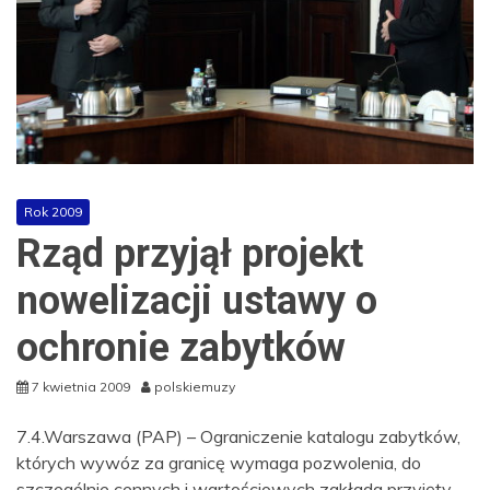
Rok 2009
Rząd przyjął projekt
nowelizacji ustawy o
ochronie zabytków
7 kwietnia 2009
polskiemuzy
7.4.Warszawa (PAP) – Ograniczenie katalogu zabytków,
których wywóz za granicę wymaga pozwolenia, do
szczególnie cennych i wartościowych zakłada przyjęty