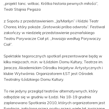
„projekt tanc. witkac. Krótka historia pewnych miłości”,
Teatr Stajnia Pegaza
z Sopotu z przedstawieniem „Ja/Marilyn” i łódzki Teatr
Chorea, który pokaże „Grotowski próba odwrotu”. Festiwal
zakończy w niedzielę przedstawienie poznańskiego
Teatru Porywacze Ciał pt. „Inwazja według Porywaczy
Ciał”.
Spektakle tegorocznych spotkań prezentowane będą w
kilku miejscach, m.in. w Łódzkim Domu Kultury, Teatrze im.
Jaracza, Akademickim Ośrodku Inicjatyw Artystycznych i
klubie Wytwórnia. Organizatorem ŁST jest Ośrodek
Teatralny Łódzkiego Domu Kultury.
To nie jedyny przegląd teatrów alternatywnych, który
odbędzie się w grudniu w Łodzi. Na 18-19 grudnia
zaplanowano Spotkania 2010, których organizatorem jest
Fundacja, założona przez osoby przez wiele lat związane