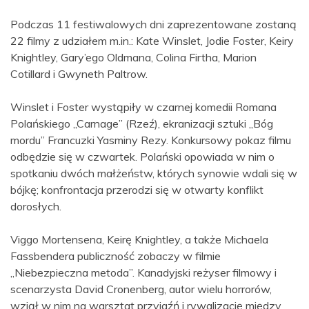
Podczas 11 festiwalowych dni zaprezentowane zostaną
22 filmy z udziałem m.in.: Kate Winslet, Jodie Foster, Keiry
Knightley, Gary’ego Oldmana, Colina Firtha, Marion
Cotillard i Gwyneth Paltrow.
Winslet i Foster wystąpiły w czarnej komedii Romana
Polańskiego „Carnage” (Rzeź), ekranizacji sztuki „Bóg
mordu” Francuzki Yasminy Rezy. Konkursowy pokaz filmu
odbędzie się w czwartek. Polański opowiada w nim o
spotkaniu dwóch małżeństw, których synowie wdali się w
bójkę; konfrontacja przerodzi się w otwarty konflikt
dorosłych.
Viggo Mortensena, Keirę Knightley, a także Michaela
Fassbendera publiczność zobaczy w filmie
„Niebezpieczna metoda”. Kanadyjski reżyser filmowy i
scenarzysta David Cronenberg, autor wielu horrorów,
wziął w nim na warsztat przyjaźń i rywalizację między