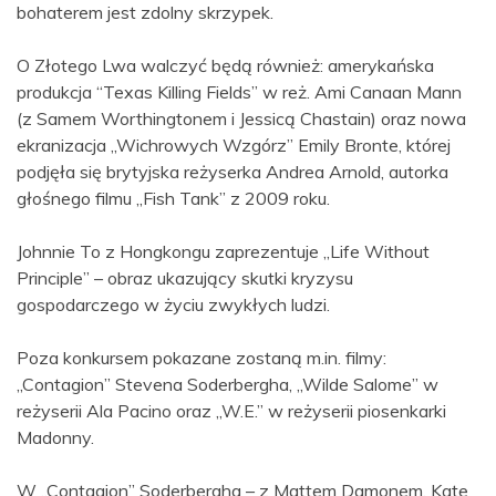
bohaterem jest zdolny skrzypek.
O Złotego Lwa walczyć będą również: amerykańska
produkcja “Texas Killing Fields” w reż. Ami Canaan Mann
(z Samem Worthingtonem i Jessicą Chastain) oraz nowa
ekranizacja „Wichrowych Wzgórz” Emily Bronte, której
podjęła się brytyjska reżyserka Andrea Arnold, autorka
głośnego filmu „Fish Tank” z 2009 roku.
Johnnie To z Hongkongu zaprezentuje „Life Without
Principle” – obraz ukazujący skutki kryzysu
gospodarczego w życiu zwykłych ludzi.
Poza konkursem pokazane zostaną m.in. filmy:
„Contagion” Stevena Soderbergha, „Wilde Salome” w
reżyserii Ala Pacino oraz „W.E.” w reżyserii piosenkarki
Madonny.
W „Contagion” Soderbergha – z Mattem Damonem, Kate