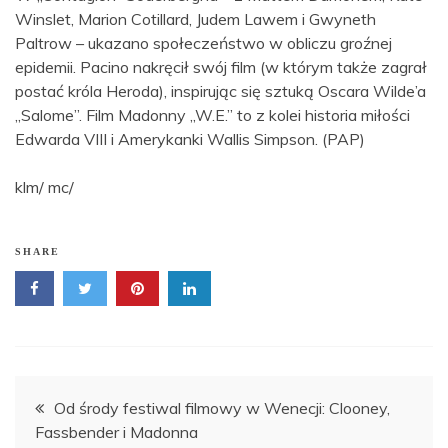
Winslet, Marion Cotillard, Judem Lawem i Gwyneth
Paltrow – ukazano społeczeństwo w obliczu groźnej
epidemii. Pacino nakręcił swój film (w którym także zagrał
postać króla Heroda), inspirując się sztuką Oscara Wilde’a
„Salome”. Film Madonny „W.E.” to z kolei historia miłości
Edwarda VIII i Amerykanki Wallis Simpson. (PAP)
klm/ mc/
SHARE
Nawigacja
Od środy festiwal filmowy w Wenecji: Clooney,
Fassbender i Madonna
wpisu