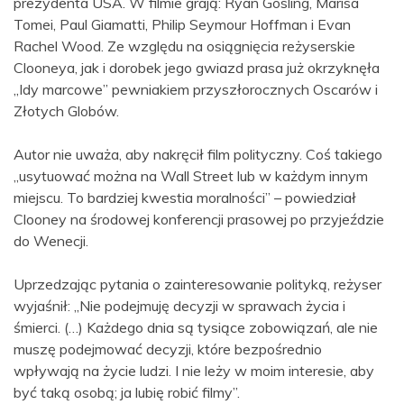
prezydenta USA. W filmie grają: Ryan Gosling, Marisa
Tomei, Paul Giamatti, Philip Seymour Hoffman i Evan
Rachel Wood. Ze względu na osiągnięcia reżyserskie
Clooneya, jak i dorobek jego gwiazd prasa już okrzyknęła
„Idy marcowe” pewniakiem przyszłorocznych Oscarów i
Złotych Globów.
Autor nie uważa, aby nakręcił film polityczny. Coś takiego
„usytuować można na Wall Street lub w każdym innym
miejscu. To bardziej kwestia moralności” – powiedział
Clooney na środowej konferencji prasowej po przyjeździe
do Wenecji.
Uprzedzając pytania o zainteresowanie polityką, reżyser
wyjaśnił: „Nie podejmuję decyzji w sprawach życia i
śmierci. (…) Każdego dnia są tysiące zobowiązań, ale nie
muszę podejmować decyzji, które bezpośrednio
wpływają na życie ludzi. I nie leży w moim interesie, aby
być taką osobą; ja lubię robić filmy”.