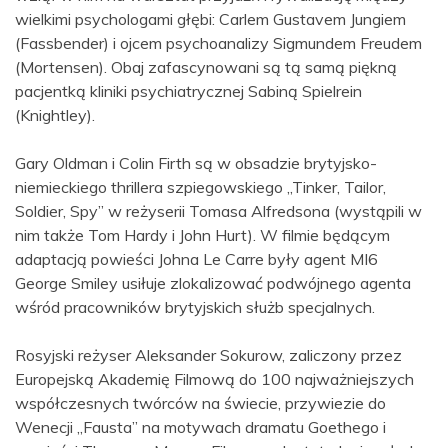
wielkimi psychologami głębi: Carlem Gustavem Jungiem
(Fassbender) i ojcem psychoanalizy Sigmundem Freudem
(Mortensen). Obaj zafascynowani są tą samą piękną
pacjentką kliniki psychiatrycznej Sabiną Spielrein
(Knightley).
Gary Oldman i Colin Firth są w obsadzie brytyjsko-
niemieckiego thrillera szpiegowskiego „Tinker, Tailor,
Soldier, Spy” w reżyserii Tomasa Alfredsona (wystąpili w
nim także Tom Hardy i John Hurt). W filmie będącym
adaptacją powieści Johna Le Carre były agent MI6
George Smiley usiłuje zlokalizować podwójnego agenta
wśród pracowników brytyjskich służb specjalnych.
Rosyjski reżyser Aleksander Sokurow, zaliczony przez
Europejską Akademię Filmową do 100 najważniejszych
współczesnych twórców na świecie, przywiezie do
Wenecji „Fausta” na motywach dramatu Goethego i