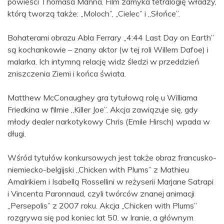
powieści Thomasa Manna. Film zamyka tetralogię władzy,
którą tworzą także: „Moloch”, „Cielec” i „Słońce”.
Bohaterami obrazu Abla Ferrary „4:44 Last Day on Earth”
są kochankowie – znany aktor (w tej roli Willem Dafoe) i
malarka. Ich intymną relację widz śledzi w przeddzień
zniszczenia Ziemi i końca świata.
Matthew McConaughey gra tytułową rolę u Williama
Friedkina w filmie „Killer Joe”. Akcja zawiązuje się, gdy
młody dealer narkotykowy Chris (Emile Hirsch) wpada w
długi.
Wśród tytułów konkursowych jest także obraz francusko-
niemiecko-belgijski „Chicken with Plums” z Mathieu
Amalrikiem i Isabellą Rossellini w reżyserii Marjane Satrapi
i Vincenta Paronnaud, czyli twórców znanej animacji
„Persepolis” z 2007 roku. Akcja „Chicken with Plums”
rozgrywa się pod koniec lat 50. w Iranie, a głównym