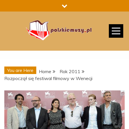
Skip
to
content
You are Here
Home
Rok 2011
Rozpoczął się festiwal filmowy w Wenecji