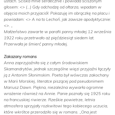
ustach. Ściska mnie serdecznie i powiada ściszonym
głosem: <> (…) Gdy odchodzę od ołtarza, wpadam w
objęcia moich przyjaciół. Pokazuję im obrączkę na placu i
powiadam: <> A na to Lechoń, jak zawsze apodyktycznie:
<>. „
Małżeństwo zawarte w parafii panny młodej 12 września
1922 roku przetrwało aż pięćdziesiąt siedem lat.
Przerwała je śmierć panny młodej.
Zakazany romans
Anna zaprzyjaźniła się z całym środowiskiem
Skamandrytów, jednak szczególne więzi przyjaźni łączyły
ją z Antonim Słonimskim. Poeta był wówczas zakochany
w Marii Morskiej, literatce piszącej pod pseudonimem
Mariusz Dawn. Piękna, niezależna wywarła ogromne
wrażenie również na Annie. Panie poznały się 1925 roku
na francuskiej riwierze. Rześkie powietrze, letnia
atmosfera sprzyjały rozkwitowi tego kobiecego uczucia,
które wkrótce przerodziło się w romans.
„Ona jest