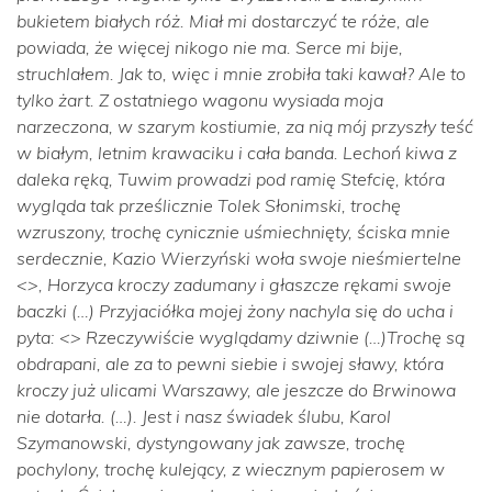
bukietem białych róż. Miał mi dostarczyć te róże, ale
powiada, że więcej nikogo nie ma. Serce mi bije,
struchlałem. Jak to, więc i mnie zrobiła taki kawał? Ale to
tylko żart. Z ostatniego wagonu wysiada moja
narzeczona, w szarym kostiumie, za nią mój przyszły teść
w białym, letnim krawaciku i cała banda. Lechoń kiwa z
daleka ręką, Tuwim prowadzi pod ramię Stefcię, która
wygląda tak prześlicznie Tolek Słonimski, trochę
wzruszony, trochę cynicznie uśmiechnięty, ściska mnie
serdecznie, Kazio Wierzyński woła swoje nieśmiertelne
<>, Horzyca kroczy zadumany i głaszcze rękami swoje
baczki (…) Przyjaciółka mojej żony nachyla się do ucha i
pyta: <> Rzeczywiście wyglądamy dziwnie (…)Trochę są
obdrapani, ale za to pewni siebie i swojej sławy, która
kroczy już ulicami Warszawy, ale jeszcze do Brwinowa
nie dotarła. (…). Jest i nasz świadek ślubu, Karol
Szymanowski, dystyngowany jak zawsze, trochę
pochylony, trochę kulejący, z wiecznym papierosem w