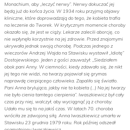
Monachium, aby „leczyć nerwy”. Nerwy dokuczać jej
będą już do końca życia. W 1934 roku przyjmą objawy
kliniczne, które doprowadzają do tego, że kobieta trafia
na leczenie do Tworek. W krytycznym momencie choroby
okazało się, że jest w ciąży. Lekarze zalecili aborcję, co
nie wpłynęło korzystnie na jej zdrowie. Przed znajomymi
ukrywała jednak swoją chorobę. Podczas jednego z
wieczorów Andrzej Wajda na Stawisku wystawił „Idiotę”
Dostojewskiego. Jeden z gości zauważył:
„Siedziałem
obok pani Anny. W ciemności, kiedy zdawało się, że nikt
jej tego nie widzi, na twarzy pojawiał się grymas
naprawdę cierpiącego człowieka. Zapaliło się światło.
Pani Anna brylująca, jakby nie ta kobieta (…) Na jej twarzy
nie było cienia tamtego cierpienia”.
Iwaszkiewicz był cały
czas przy niej, walczył, aby wyciągnąć ją z choroby.
Udało mu się to na jakiś czas. W latach 70. choroba
wróciła ze zdwojoną siłą. Anna Iwaszkiewicz umarła w
Stawisku 23 grudnia 1979 roku. Rok później odszedł
osamotniony Iwaszkiewicz.