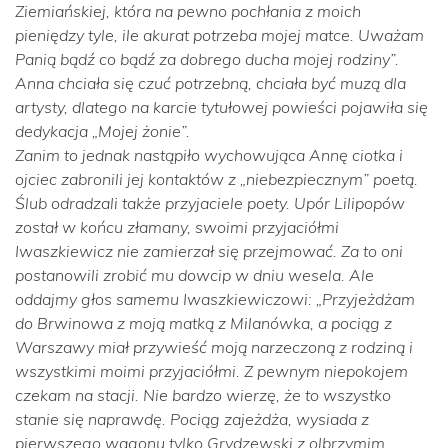
Ziemiańskiej, która na pewno pochłania z moich
pieniędzy tyle, ile akurat potrzeba mojej matce. Uważam
Panią bądź co bądź za dobrego ducha mojej rodziny”.
Anna chciała się czuć potrzebną, chciała być muzą dla
artysty, dlatego na karcie tytułowej powieści pojawiła się
dedykacja
„Mojej żonie”
.
Zanim to jednak nastąpiło wychowująca Annę ciotka i
ojciec zabronili jej kontaktów z „niebezpiecznym” poetą.
Ślub odradzali także przyjaciele poety. Upór Lilipopów
został w końcu złamany, swoimi przyjaciółmi
Iwaszkiewicz nie zamierzał się przejmować. Za to oni
postanowili zrobić mu dowcip w dniu wesela. Ale
oddajmy głos samemu Iwaszkiewiczowi:
„Przyjeżdżam
do Brwinowa z moją matką z Milanówka, a pociąg z
Warszawy miał przywieść moją narzeczoną z rodziną i
wszystkimi moimi przyjaciółmi. Z pewnym niepokojem
czekam na stacji. Nie bardzo wierzę, że to wszystko
stanie się naprawdę. Pociąg zajeżdża, wysiada z
pierwszego wagonu tylko Grydzewski z olbrzymim