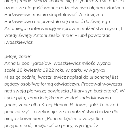
długo jednak. Młodzi spotkali się przypadkowo w teatrze i
uznali, że uległość wobec rodziców była błędem. Rodzina
Radziwiłłów musiała skapitulować. Ale księżna
Radziwiłłowa nie przestała się modlić do świętego
Antoniego o interwencję w sprawie małżeństwa syna.
„I
wtedy święty Antoni zesłał mnie”
– lubił powtarzać
Iwaszkiewicz.
„Mojej żonie”
Anna Lilpop i Jarosław Iwaszkiewicz miłość wyznali
sobie 16 kwietnia 1922 roku w parku w Agrykoli.
Miesiąc później Iwaszkiewicz napisał do ukochanej list
będący osobliwą formą oświadczyn. Pracował wówczas
nad swoją pierwszą powieścią „Hilary syn buchaltera”. W
liście pyta, komu książka ma zostać zadedykowana:
„mojej żonie albo X-nej Hannie R…łowej. Jak? To już od
pani zależy”.
I przekonuje, że to małżeństwo będzie dla
niego zbawieniem:
„Pani mi będzie o wszystkim
przypominać, napędzać do pracy, wyciągać z