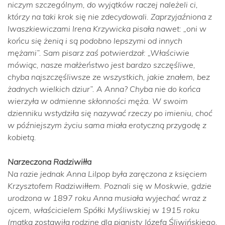
niczym szczególnym, do wyjątków raczej należeli ci,
którzy na taki krok się nie zdecydowali. Zaprzyjaźniona z
Iwaszkiewiczami Irena Krzywicka pisała nawet:
„oni w
końcu się żenią i są podobno lepszymi od innych
mężami”.
Sam pisarz zaś potwierdzał:
„Właściwie
mówiąc, nasze małżeństwo jest bardzo szczęśliwe,
chyba najszczęśliwsze ze wszystkich, jakie znałem, bez
żadnych wielkich dziur”.
A Anna? Chyba nie do końca
wierzyła w odmienne skłonności męża. W swoim
dzienniku wstydziła się nazywać rzeczy po imieniu, choć
w późniejszym życiu sama miała erotyczną przygodę z
kobietą.
Narzeczona Radziwiłła
Na razie jednak Anna Lilpop była zaręczona z księciem
Krzysztofem Radziwiłłem. Poznali się w Moskwie, gdzie
urodzona w 1897 roku Anna musiała wyjechać wraz z
ojcem, właścicielem Spółki Myśliwskiej w 1915 roku
(matka zostawiła rodzinę dla pianisty Józefa Śliwińskiego,