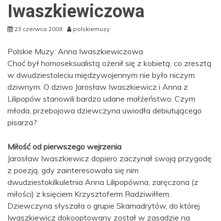
Iwaszkiewiczowa
23 czerwca 2009
polskiemuzy
Polskie Muzy: Anna Iwaszkiewiczowa
Choć był homoseksualistą ożenił się z kobietą, co zresztą
w dwudziestoleciu międzywojennym nie było niczym
dziwnym. O dziwo Jarosław Iwaszkiewicz i Anna z
Lilipopów stanowili bardzo udane małżeństwo. Czym
młoda, przebojowa dziewczyna uwiodła debiutującego
pisarza?
Miłość od pierwszego wejrzenia
Jarosław Iwaszkiewicz dopiero zaczynał swoją przygodę
z poezją, gdy zainteresowała się nim
dwudziestokilkuletnia Anna Lilipopówna, zaręczona (z
miłości) z księciem Krzysztoferm Radziwiłłem.
Dziewczyna słyszała o grupie Skamadrytów, do której
Iwaszkiewicz dokooptowany został w zasadzie na