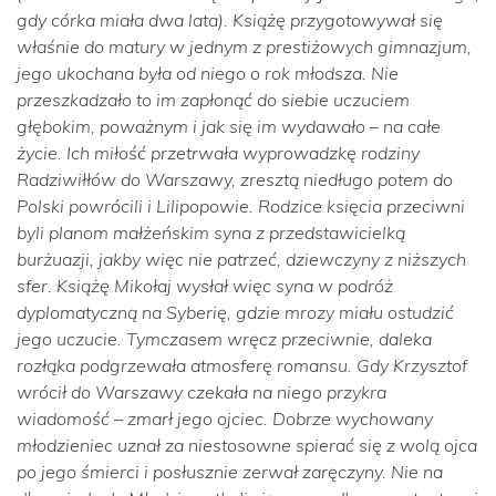
gdy córka miała dwa lata). Książę przygotowywał się
właśnie do matury w jednym z prestiżowych gimnazjum,
jego ukochana była od niego o rok młodsza. Nie
przeszkadzało to im zapłonąć do siebie uczuciem
głębokim, poważnym i jak się im wydawało – na całe
życie. Ich miłość przetrwała wyprowadzkę rodziny
Radziwiłłów do Warszawy, zresztą niedługo potem do
Polski powrócili i Lilipopowie. Rodzice księcia przeciwni
byli planom małżeńskim syna z przedstawicielką
burżuazji, jakby więc nie patrzeć, dziewczyny z niższych
sfer. Książę Mikołaj wysłał więc syna w podróż
dyplomatyczną na Syberię, gdzie mrozy miału ostudzić
jego uczucie. Tymczasem wręcz przeciwnie, daleka
rozłąka podgrzewała atmosferę romansu. Gdy Krzysztof
wrócił do Warszawy czekała na niego przykra
wiadomość – zmarł jego ojciec. Dobrze wychowany
młodzieniec uznał za niestosowne spierać się z wolą ojca
po jego śmierci i posłusznie zerwał zaręczyny. Nie na