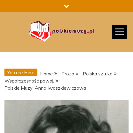
Skip
to
content
You are Here
Home
Proza
Polska sztuka
Współczesność powoj.
Polskie Muzy: Anna Iwaszkiewiczowa