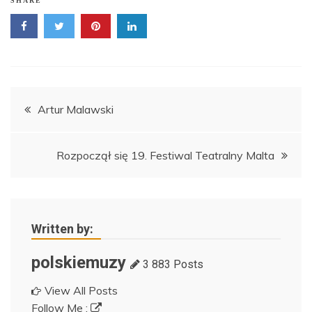
SHARE
Nawigacja
Artur Malawski
wpisu
Rozpoczął się 19. Festiwal Teatralny Malta
Written by:
polskiemuzy
3 883 Posts
View All Posts
Follow Me :