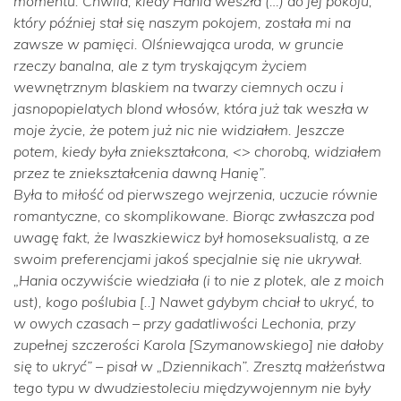
momentu. Chwila, kiedy Hania weszła (…) do jej pokoju,
który później stał się naszym pokojem, została mi na
zawsze w pamięci. Olśniewająca uroda, w gruncie
rzeczy banalna, ale z tym tryskającym życiem
wewnętrznym blaskiem na twarzy ciemnych oczu i
jasnopopielatych blond włosów, która już tak weszła w
moje życie, że potem już nic nie widziałem. Jeszcze
potem, kiedy była zniekształcona, <> chorobą, widziałem
przez te zniekształcenia dawną Hanię”.
Była to miłość od pierwszego wejrzenia, uczucie równie
romantyczne, co skomplikowane. Biorąc zwłaszcza pod
uwagę fakt, że Iwaszkiewicz był homoseksualistą, a ze
swoim preferencjami jakoś specjalnie się nie ukrywał.
„Hania oczywiście wiedziała (i to nie z plotek, ale z moich
ust), kogo poślubia [..] Nawet gdybym chciał to ukryć, to
w owych czasach – przy gadatliwości Lechonia, przy
zupełnej szczerości Karola [Szymanowskiego] nie dałoby
się to ukryć”
– pisał w „Dziennikach”. Zresztą małżeństwa
tego typu w dwudziestoleciu międzywojennym nie były