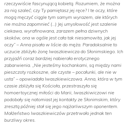
rzeczywiście fascynującą kobietą. Rozumiem, że można
za nią szaleć; czy Ty pamiętasz jej ręce? I te oczy, które
mogą męczyć ciągle tym samym wyrazem, ale których
nie można zapomnieć (…) Jej umysłowość jest szalenie
ciekawa, wyrafinowana, zarazem pełna dziwnych
skoków, ona w ogóle jest cała tak niesamowita, jak jej
oczy”
– Anna pisała w liście do męża. Paradoksalnie to
uczucie zbliżyło żonę Iwaszkiewicza do Słonimskiego. Ich
przyjaźń coraz bardziej nabierała erotycznego
zabarwienia.
„Nie jesteśmy kochankami, są między nami
pieszczoty rozkoszne, ale czyste – pocałunki, ale nie w
usta”
– opowiadała Iwaszkiewiczowa. Anna, która w tym
czasie zbliżyła się Kościoła, przestraszyła się
homoertoycznej miłości do Marii, Iwaszkiwiczowi nie
podobały się natomiast jej kontakty ze Słonimskim, który
zresztą później stał się jego najżarliwszym oponentem.
Małżeństwo Iwaszkiewiczów przetrwało jednak ten
burzliwy okres.