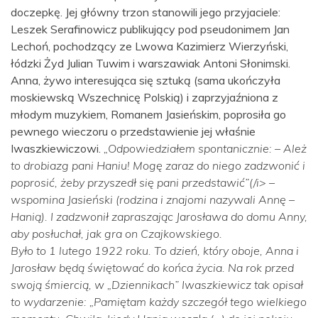
doczepkę. Jej główny trzon stanowili jego przyjaciele:
Leszek Serafinowicz publikujący pod pseudonimem Jan
Lechoń, pochodzący ze Lwowa Kazimierz Wierzyński,
łódzki Żyd Julian Tuwim i warszawiak Antoni Słonimski.
Anna, żywo interesująca się sztuką (sama ukończyła
moskiewską Wszechnicę Polskią) i zaprzyjaźniona z
młodym muzykiem, Romanem Jasieńskim, poprosiła go
pewnego wieczoru o przedstawienie jej właśnie
Iwaszkiewiczowi.
„Odpowiedziałem spontanicznie: – Ależ
to drobiazg pani Haniu! Mogę zaraz do niego zadzwonić i
poprosić, żeby przyszedł się pani przedstawić”(/i> –
wspomina Jasieński (rodzina i znajomi nazywali Annę –
Hanią). I zadzwonił zapraszając Jarosława do domu Anny,
aby posłuchał, jak gra on Czajkowskiego.
Było to 1 lutego 1922 roku. To dzień, który oboje, Anna i
Jarosław będą świętować do końca życia. Na rok przed
swoją śmiercią, w „Dziennikach” Iwaszkiewicz tak opisał
to wydarzenie:
„Pamiętam każdy szczegół tego wielkiego