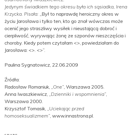
Jedynym świadkiem tego okresu była ich sąsiadka, Irena
Krzycka. Pisała:
„Był to naprawdę heroiczny okres w
życiu Jarosława i tylko ten, kto go znał wówczas może
ocenić jego straszliwy wysiłek i nieustającą dobroć i
cierpliwość, wyrywając żonę ze szponów nieszczęścia i
choroby. Kiedy potem czytałam <>, powiedziałam do
Jarosława: <>. <>”.
Paulina Sygnatowicz, 22.06.2009
Źródła:
Radosław Romaniuk,
„One”
, Warszawa 2005.
Anna Iwaszkiewicz,
„Dzienniki i wspomnienia”
,
Warszawa 2000.
Krzysztof Tomasik,
„Uciekając przed
homoseksualizmem”
, www.innastrona.pl.