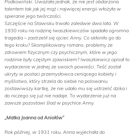
Podkowiński. Uważała jednak, że nie jest obdarzona
talentem tak jak jej mąż i najwięcej energii włożyła w
spieranie jego twórczości.
Szczęście na Stawisku trwało zaledwie dwa lata. W
1930 roku na rodzinę Iwaszkiewiczów spadała ogromna
tragedia – zastrzelił się ojciec Anny. Co skłoniło go do
tego kroku? Skomplikowany romans, problemy ze
zdrowiem fizycznym czy psychicznym, które w jego
rodzinie były częstym zjawiskiem? Iwaszkiewicz opisał to
wydarzenie w jednej ze swoich powieści. Teść został
ukryty w postaci przemysłowca ceniącego kobiety i
myślistwo, który strzela do siebie na polowaniu
zostawiwszy kartkę, że nie udało mu się ustrzelić dzika i
do niczego się już nie nadaje. To wydarzenie już na
zawsze pozostawi ślad w psychice Anny.
„Matka Joanna od Aniołów”
Rok później, w 1931 roku, Anna wyjechała do