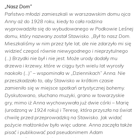
„Nasz Dom”
Państwo młodzi zamieszkali w warszawskim domu ojca
Anny aż do 1928 roku, kiedy to cała rodzina
wyprowadziła się do wybudowanego w Podkowie Leśnej
domu, który nazwany został Stawisko.
„Był to nasz Dom.
Mieszkaliśmy w nim przez tyle lat, ale nie zdarzyło mi się
widzieć czegoś równie niewygodnego i nieprzytulnego
(…) Brzydki nie był i nie jest. Może urody dodały mu
drzewa i krzewy, które w ciągu tych wielu lat wyrosły
naokoło (…)”
– wspominała w „Dziennikach” Anna. Nie
przeszkadzało to, aby Stawisko w krótkim czasie
zamieniło się w miejsce spotkań artystycznej bohemy.
Dyskutowano, słuchano muzyki, grano w towarzyskie
gry, mimo iż Anna wychowywała już dwie córki – Marię
(urodzoną w 1924 roku) i Teresę, która przyszła na świat
chwilę przed przeprowadzką na Stawisko. Jak widać
pożycie małżonków było więc udane. Anna zaczęła także
pisać i publikować pod pseudonimem Adam