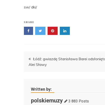
sw/ dki/
SHARE
Nawigacja
Łódź: gwiazdę Stanisława Barei odsłonięt
Alei Sławy
wpisu
Written by:
polskiemuzy
3 883 Posts