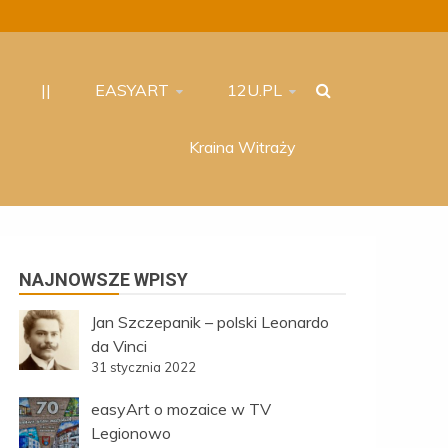
||
EASYART
12U.PL
Kraina Witraży
NAJNOWSZE WPISY
Jan Szczepanik – polski Leonardo
da Vinci
31 stycznia 2022
easyArt o mozaice w TV
Legionowo