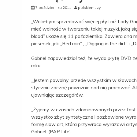
7 października 2011
polskiemuzy
„Wolałbym sprzedawać więcej płyt niż Lady Gag
mieć wolność w tworzeniu takiej muzyki, jaką si
blood” ukaże się 11 października. Zawiera ona 
piosenek, jak „Red rain” , „Digging in the dirt” i „D
Gabriel zapowiedział też, że wyda płytę DVD 
roku.
„Jestem powolny, przede wszystkim w słowac
styczniu zacznę poważnie nad nią pracować. Ale
ujawniając szczegółów.
„Żyjemy w czasach zdominowanych przez fast f
wszystko zbyt syntetyczne i pozbawione wyrazu
formę slow art, która przywraca wyrazowi artys
Gabriel. (PAP Life)