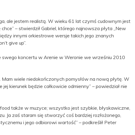
a, ale jestem realistą. W wieku 61 lat czymś cudownym jest
ę chce” – stwierdził Gabriel, którego najnowsza płyta „New
między innymi orkiestrowe wersje takich jego znanych
on’t give up”.
ze swego koncertu w Arenie w Weronie we wrześniu 2010
h. Mam wiele niedokończonych pomysłów na nową płytę. W
 jej kierunek będzie całkowicie odmienny” – powiedział nie
ood także w muzyce; wszystko jest szybkie, błyskawiczne,
. Ja zaś staram się stworzyć coś bardziej rozłożonego,
tycznemu i jego odbiorowi wartość” – podkreślił Peter