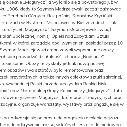
ię obecnie „Magurycz”, a wyłoniło się z powstałego już w
a roku 1986, kiedy to Szymon Modrzejewski zaczął zajmować
ch Berehach Górnych. Rok później, Stanisław Kryciński
ntarzach w Bystrem i Michniowcu w Bieszczadach. Tak
 założyciel „Magurycza", Szymon Modrzejewski, wziął
działań Społecznej Komisji Opieki nad Zabytkami Sztuki
ami, w której zarządzie obaj wymienieni zasiadali przez 10
i i Szymon Modrzejewski organizowali wspomniane obozy
ł sam prowadzić działalność i chociaż „Nadsanie"
ały takie same. Obozy te zyskały jednak nową nazwę:
elem obozów i warsztatów było remontowanie oraz
iczek przydrożnych, a także innych obiektów sztuki sakralnej,
o-wschodniej Polski (przede wszystkim Beskid Niski,
nia” oraz Nieformalnej Grupy Kamieniarzy „Magurycz”, stało
u stowarzyszenie „Magurycz”, które prócz tradycyjnych prac
zacyjne, organizuje warsztaty, wystawy oraz angażuje się w
czna, odwołuje się po prostu do pragnienia ocalenia pejzażu
chęta do odkrywania miejsc, w których jeszcze do niedawna