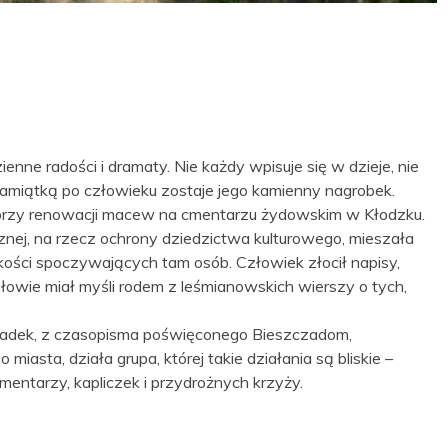
zienne radości i dramaty. Nie każdy wpisuje się w dzieje, nie
pamiątką po człowieku zostaje jego kamienny nagrobek.
a przy renowacji macew na cmentarzu żydowskim w Kłodzku.
cznej, na rzecz ochrony dziedzictwa kulturowego, mieszała
ości spoczywających tam osób. Człowiek złocił napisy,
w głowie miał myśli rodem z leśmianowskich wierszy o tych,
ypadek, z czasopisma poświęconego Bieszczadom,
miasta, działa grupa, której takie działania są bliskie –
cmentarzy, kapliczek i przydrożnych krzyży.