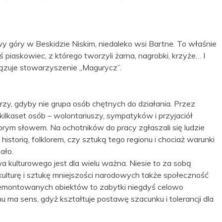
góry w Beskidzie Niskim, niedaleko wsi Bartne. To właśnie
piaskowiec, z którego tworzyli żarna, nagrobki, krzyże… I
wiązuje stowarzyszenie „Magurycz”.
rzy, gdyby nie grupa osób chętnych do działania. Przez
lkaset osób – wolontariuszy, sympatyków i przyjaciół
obrym słowem. Na ochotników do pracy zgłaszali się ludzie
storią, folklorem, czy sztuką tego regionu i chociaż warunki
ało.
a kulturowego jest dla wielu ważna. Niesie to za sobą
ulturę i sztukę mniejszości narodowych także społeczność
remontowanych obiektów to zabytki niegdyś celowo
a sens, gdyż kształtuje postawę szacunku i tolerancji dla