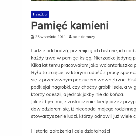
Rzeźba
Pamięć kamieni
26 września 2011
polskiemuzy
Ludzie odchodzą, przemijają ich historie, ich cod
każdy trwa w pamięci ksiąg. Nierzadko jedyną 
Kilka lat temu pracowałam jako wolontariuszk
Było to zajęcie, w którym radość z pracy społe
się z przedziwnym poczuciem wewnętrznej blisk
podklejał nagrobki, czy choćby grabił liście, a 
którzy odeszli, a jednak jakby nie do końca.
Jakież było moje zaskoczenie, kiedy przez prz
dowiedziałam się, iż nieopodal mojego rodzinnego 
stowarzyszenie ludzi, którzy odnowili już wiele 
Historia, założenia i cele działalności