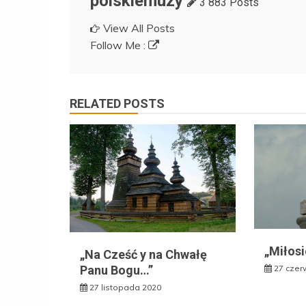
polskiemuzy
3 883 Posts
View All Posts
Follow Me :
RELATED POSTS
„Miłos
„Na Cześć y na Chwałę
27 czer
Panu Bogu…”
27 listopada 2020