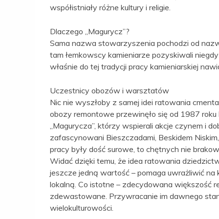
współistniały różne kultury i religie.
Dlaczego „Magurycz”?
Sama nazwa stowarzyszenia pochodzi od nazwy 
tam łemkowscy kamieniarze pozyskiwali niegdyś 
właśnie do tej tradycji pracy kamieniarskiej na
Uczestnicy obozów i warsztatów
Nic nie wyszłoby z samej idei ratowania cmenta
obozy remontowe przewinęło się od 1987 roku ki
„Magurycza”, którzy wspierali akcje czynem i d
zafascynowani Bieszczadami, Beskidem Niskim, hi
pracy były dość surowe, to chętnych nie brakow
Widać dzięki temu, że idea ratowania dziedzictw
jeszcze jedną wartość – pomaga uwrażliwić na k
lokalną. Co istotne – zdecydowana większość 
zdewastowane. Przywracanie im dawnego stanu m
wielokulturowości.