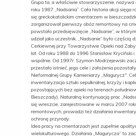
Grupa ta, a właściwie stowarzyszenie, nazywa s
roku 1987 „Nadsania”. Cała historia akcji sięg
się greckokatolickim cmentarzem w bieszczadzki
zorganizował pierwszy obóz remontowy na cme
powstało przedsięwzięcie „Nadsanie”, w którym
udział jako uczestnik. „Nadsanie” było częścią 
Cerkiewnej przy Towarzystwie Opieki nad Zabytk
lat. Od roku 1988 do 1996 Stanisław Krycińsk
wspólnie. Od 1997r. Szymon Modrzejewski zaczą
przestało istnieć, jego cele i założenia pozost
Nieformalnej Grupy Kamieniarzy „Magurycz". C
inwentaryzacja sztuki sepulkralnej, krzyży i kapl
pozostających bez opieki na terenach południow
Bieszczady). Naturalną kontynuacją prac „Nadsa
się wreszcie, zarejestrowane w marcu 2007 rok
remontowych, prowadzi też działania inwentary
ochronę przyrody.
Idea pracy na cmentarzach jest zupełnie apolity
wielokulturowego. Działania „Magurycza” to za