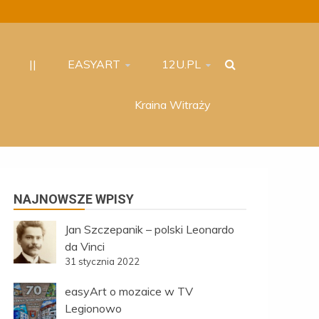
||
EASYART
12U.PL
Kraina Witraży
NAJNOWSZE WPISY
Jan Szczepanik – polski Leonardo
da Vinci
31 stycznia 2022
easyArt o mozaice w TV
Legionowo