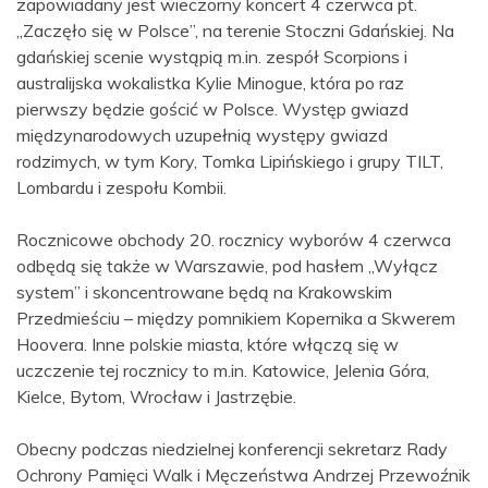
zapowiadany jest wieczorny koncert 4 czerwca pt.
„Zaczęło się w Polsce”, na terenie Stoczni Gdańskiej. Na
gdańskiej scenie wystąpią m.in. zespół Scorpions i
australijska wokalistka Kylie Minogue, która po raz
pierwszy będzie gościć w Polsce. Występ gwiazd
międzynarodowych uzupełnią występy gwiazd
rodzimych, w tym Kory, Tomka Lipińskiego i grupy TILT,
Lombardu i zespołu Kombii.
Rocznicowe obchody 20. rocznicy wyborów 4 czerwca
odbędą się także w Warszawie, pod hasłem „Wyłącz
system” i skoncentrowane będą na Krakowskim
Przedmieściu – między pomnikiem Kopernika a Skwerem
Hoovera. Inne polskie miasta, które włączą się w
uczczenie tej rocznicy to m.in. Katowice, Jelenia Góra,
Kielce, Bytom, Wrocław i Jastrzębie.
Obecny podczas niedzielnej konferencji sekretarz Rady
Ochrony Pamięci Walk i Męczeństwa Andrzej Przewoźnik