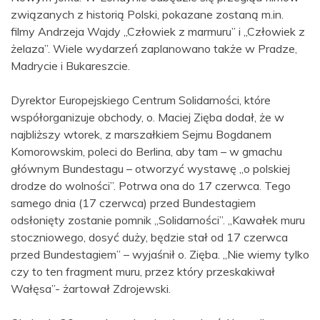
związanych z historią Polski, pokazane zostaną m.in.
filmy Andrzeja Wajdy „Człowiek z marmuru” i „Człowiek z
żelaza”. Wiele wydarzeń zaplanowano także w Pradze,
Madrycie i Bukareszcie.
Dyrektor Europejskiego Centrum Solidarności, które
współorganizuje obchody, o. Maciej Zięba dodał, że w
najbliższy wtorek, z marszałkiem Sejmu Bogdanem
Komorowskim, poleci do Berlina, aby tam – w gmachu
głównym Bundestagu – otworzyć wystawę „o polskiej
drodze do wolności”. Potrwa ona do 17 czerwca. Tego
samego dnia (17 czerwca) przed Bundestagiem
odsłonięty zostanie pomnik „Solidarności”. „Kawałek muru
stoczniowego, dosyć duży, będzie stał od 17 czerwca
przed Bundestagiem” – wyjaśnił o. Zięba. „Nie wiemy tylko
czy to ten fragment muru, przez który przeskakiwał
Wałęsa”- żartował Zdrojewski.