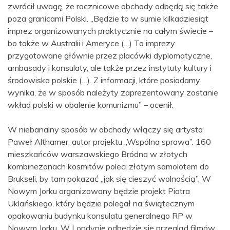
zwrócił uwagę, że rocznicowe obchody odbędą się także
poza granicami Polski. „Będzie to w sumie kilkadziesiąt
imprez organizowanych praktycznie na całym świecie –
bo także w Australii i Ameryce (…) To imprezy
przygotowane głównie przez placówki dyplomatyczne,
ambasady i konsulaty, ale także przez instytuty kultury i
środowiska polskie (…). Z informacji, które posiadamy
wynika, że w sposób należyty zaprezentowany zostanie
wkład polski w obalenie komunizmu” – ocenił.
W niebanalny sposób w obchody włączy się artysta
Paweł Althamer, autor projektu „Wspólna sprawa”. 160
mieszkańców warszawskiego Bródna w złotych
kombinezonach kosmitów poleci złotym samolotem do
Brukseli, by tam pokazać „jak się cieszyć wolnością”. W
Nowym Jorku organizowany będzie projekt Piotra
Uklańskiego, który będzie polegał na świątecznym
opakowaniu budynku konsulatu generalnego RP w
Nowym Jorku. W Londynie odbędzie się przegląd filmów