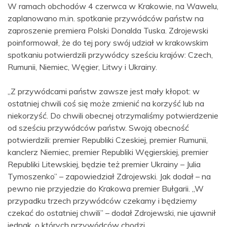
W ramach obchodów 4 czerwca w Krakowie, na Wawelu,
zaplanowano m.in. spotkanie przywódców państw na
zaproszenie premiera Polski Donalda Tuska. Zdrojewski
poinformował, że do tej pory swój udział w krakowskim
spotkaniu potwierdzili przywódcy sześciu krajów: Czech,
Rumunii, Niemiec, Węgier, Litwy i Ukrainy.
„Z przywódcami państw zawsze jest mały kłopot: w
ostatniej chwili coś się może zmienić na korzyść lub na
niekorzyść. Do chwili obecnej otrzymaliśmy potwierdzenie
od sześciu przywódców państw. Swoją obecność
potwierdzili: premier Republiki Czeskiej, premier Rumunii,
kanclerz Niemiec, premier Republiki Węgierskiej, premier
Republiki Litewskiej, będzie też premier Ukrainy – Julia
Tymoszenko” – zapowiedział Zdrojewski. Jak dodał – na
pewno nie przyjedzie do Krakowa premier Bułgarii. „W
przypadku trzech przywódców czekamy i będziemy
czekać do ostatniej chwili” – dodał Zdrojewski, nie ujawnił
jednak, o których przywódców chodzi.