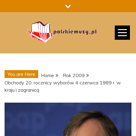
Skip
to
content
You are Here
Home
Rok 2009
Obchody 20. rocznicy wyborów 4 czerwca 1989 r. w
kraju i zagranicą