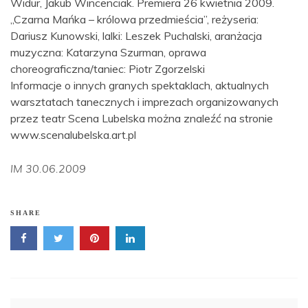
Widur, Jakub Wincenciak. Premiera 26 kwietnia 2009.
„Czarna Mańka – królowa przedmieścia”, reżyseria:
Dariusz Kunowski, lalki: Leszek Puchalski, aranżacja
muzyczna: Katarzyna Szurman, oprawa
choreograficzna/taniec: Piotr Zgorzelski
Informacje o innych granych spektaklach, aktualnych
warsztatach tanecznych i imprezach organizowanych
przez teatr Scena Lubelska można znaleźć na stronie
www.scenalubelska.art.pl
IM 30.06.2009
SHARE