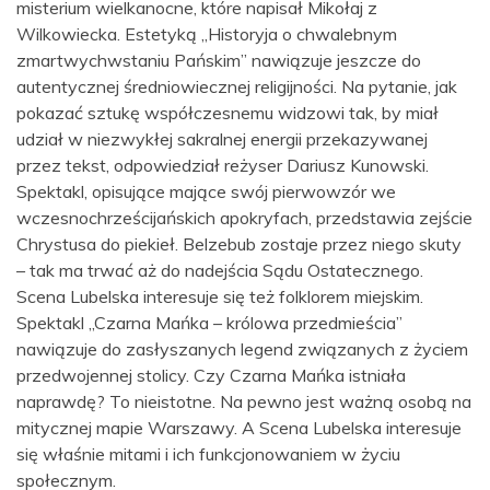
misterium wielkanocne, które napisał Mikołaj z
Wilkowiecka. Estetyką „Historyja o chwalebnym
zmartwychwstaniu Pańskim” nawiązuje jeszcze do
autentycznej średniowiecznej religijności. Na pytanie, jak
pokazać sztukę współczesnemu widzowi tak, by miał
udział w niezwykłej sakralnej energii przekazywanej
przez tekst, odpowiedział reżyser Dariusz Kunowski.
Spektakl, opisujące mające swój pierwowzór we
wczesnochrześcijańskich apokryfach, przedstawia zejście
Chrystusa do piekieł. Belzebub zostaje przez niego skuty
– tak ma trwać aż do nadejścia Sądu Ostatecznego.
Scena Lubelska interesuje się też folklorem miejskim.
Spektakl „Czarna Mańka – królowa przedmieścia”
nawiązuje do zasłyszanych legend związanych z życiem
przedwojennej stolicy. Czy Czarna Mańka istniała
naprawdę? To nieistotne. Na pewno jest ważną osobą na
mitycznej mapie Warszawy. A Scena Lubelska interesuje
się właśnie mitami i ich funkcjonowaniem w życiu
społecznym.