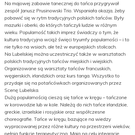
Na majowej zabawie tanecznej do tańca przygrywał
zespół Janusz Prusinowski Trio. Wspaniała okazja, żeby
pobawić się w rytm tradycyjnych polskich tańców. Były
mazurki i oberki, do których tańczyli ludzie w różnym
wieku. Popularność takich imprez świadczy o tym, że
kultura tradycyjna wciąż święci tryumfy popularności – i to
nie tylko na wsiach, ale też w europejskich stolicach.
Na Lubelskiej można uczestniczyć także w warsztatach
polskich tradycyjnych tańców miejskich i wiejskich.
Organizowane są warsztaty tańców francuskich,
węgierskich, irlandzkich oraz kurs tanga. Wszystko to
przydaje się na potańcówkach organizowanych przez
Scenę Lubelska.
Dużą popularnością cieszą się tańce w kręgu – tańczone
w korowodzie lub w kole. Należą do nich tańce irlandzkie,
greckie, izraelskie i rosyjskie oraz współczesne
choreografie. Tańce w kręgu, bazujące na wiedzy
wypracowanej przez różne kultury na przestrzeni wieków,
pełnią funkcję terapeutyczną. Mają na celu integrację