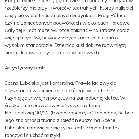
Praga stanie się pełną gębą dzielnicą bohemy – artystów,
rzeźbiarzy, malarzy i twórców teatralnych, którzy najlepiej
czują się w postindustrialnych budynkach Pragi Północ
czy na zaniedbanych podwórkach w okolicach Targowej.
Cały tej klimat może wkrótce zniknąć – na Pradze coraz
więcej turystów, nowoczesnych knajp i mieszkań o
wysokim standardzie. Dzielnica kusi dobrze rozwiniętą
siecią klubów nocnych i teatrów offowych.
Artystyczny teatr
Scena Lubelska jest kameralna. Prawie jak zwykłe
mieszkanko w kamienicy, do którego wchodzi się
trzymając chwiejnej poręczy na zaniedbanej klatce. W
środku za to prawdziwie artystyczny klimat.
Na Lubelskiej 30/32 (trzeba zapamiętać ten adres, bo bez
jego znajomości trudno znaleźć niepozorną Scenę
Lubelska) uprawia się nie tylko teatr. Można tam też
tańczyć i słuchać muzyki.