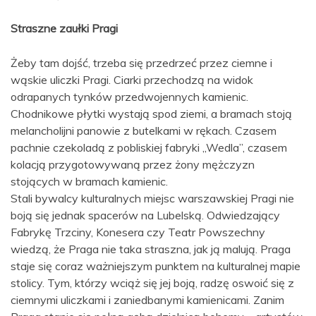
Straszne zaułki Pragi
Żeby tam dojść, trzeba się przedrzeć przez ciemne i
wąskie uliczki Pragi. Ciarki przechodzą na widok
odrapanych tynków przedwojennych kamienic.
Chodnikowe płytki wystają spod ziemi, a bramach stoją
melancholijni panowie z butelkami w rękach. Czasem
pachnie czekoladą z pobliskiej fabryki „Wedla”, czasem
kolacją przygotowywaną przez żony mężczyzn
stojących w bramach kamienic.
Stali bywalcy kulturalnych miejsc warszawskiej Pragi nie
boją się jednak spacerów na Lubelską. Odwiedzający
Fabrykę Trzciny, Konesera czy Teatr Powszechny
wiedzą, że Praga nie taka straszna, jak ją malują. Praga
staje się coraz ważniejszym punktem na kulturalnej mapie
stolicy. Tym, którzy wciąż się jej boją, radzę oswoić się z
ciemnymi uliczkami i zaniedbanymi kamienicami. Zanim