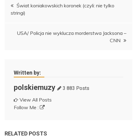
Nawigacja
Świat koniakowskich koronek (czyli: nie tylko
stringi)
wpisu
USA/ Policja nie wyklucza morderstwa Jacksona –
CNN
Written by:
polskiemuzy
3 883 Posts
View All Posts
Follow Me :
RELATED POSTS