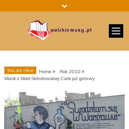
Skip
to
content
You are Here
Home
Rok 2010
Mural o Marii Skłodowskiej-Curie już gotowy