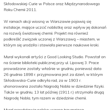
Skłodowskiej-Curie w Polsce oraz Międzynarodowego
Roku Chemii 2011.
W ramach akcji wiosną w Warszawie pojawią się
instalacje, mające uczcić noblistkę oraz wpływ jej dokonań
na rozwój światowej chemii. Projekt ma również
podkreślić związek uczonej z Warszawą – miastem, w
którym się urodziła i stawiała pierwsze naukowe kroki.
Mural wykonali artyści z Good Looking Studio. Powstał on
na ścianie biblioteki publicznej przy ul. Lipowej 3. Prace
prowadzone zostały właśnie w grudniu, ponieważ data
26 grudnia 1898 r. przyjmowana jest za dzień, w którym
Skłodowska-Curie odkryła rad, za w 1903 r.
uhonorowana została Nagrodą Nobla w dziedzinie fizyki.
Także w grudniu, 13 lat później (1911 r.) otrzymała drugą
Nagrodę Nobla, tym razem w dziedzinie chemii.
Mural przedstawia polską uczoną trzymającą