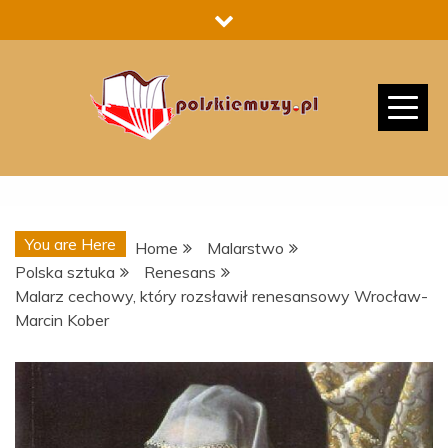
Skip
to
content
You are Here
Home
Malarstwo
Polska sztuka
Renesans
Malarz cechowy, który rozsławił renesansowy Wrocław-
Marcin Kober