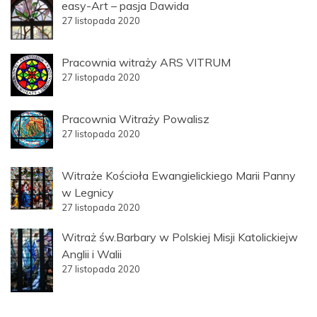
easy-Art – pasja Dawida
27 listopada 2020
Pracownia witraży ARS VITRUM
27 listopada 2020
Pracownia Witraży Powalisz
27 listopada 2020
Witraże Kościoła Ewangielickiego Marii Panny
w Legnicy
27 listopada 2020
Witraż św.Barbary w Polskiej Misji Katolickiejw
Anglii i Walii
27 listopada 2020