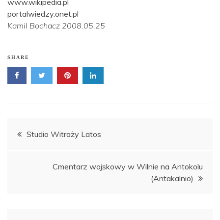
www.wikipedia.pl
portalwiedzy.onet.pl
Kamil Bochacz 2008.05.25
SHARE
Nawigacja
Studio Witraży Latos
wpisu
Cmentarz wojskowy w Wilnie na Antokolu
(Antakalnio)