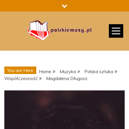
Skip
to
content
You are Here
Home
Muzyka
Polska sztuka
Współczesność
Magdalena Długosz