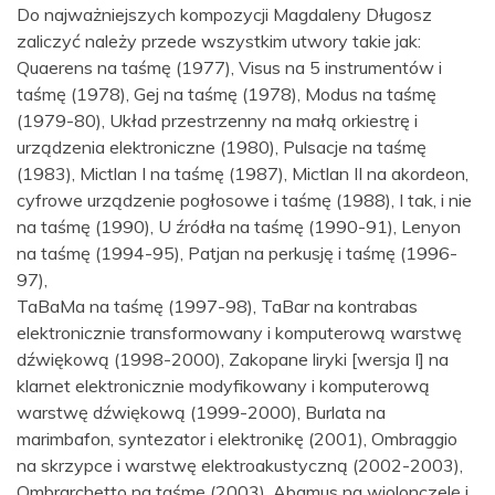
Do najważniejszych kompozycji Magdaleny Długosz
zaliczyć należy przede wszystkim utwory takie jak:
Quaerens na taśmę (1977), Visus na 5 instrumentów i
taśmę (1978), Gej na taśmę (1978), Modus na taśmę
(1979-80), Układ przestrzenny na małą orkiestrę i
urządzenia elektroniczne (1980), Pulsacje na taśmę
(1983), Mictlan I na taśmę (1987), Mictlan II na akordeon,
cyfrowe urządzenie pogłosowe i taśmę (1988), I tak, i nie
na taśmę (1990), U źródła na taśmę (1990-91), Lenyon
na taśmę (1994-95), Patjan na perkusję i taśmę (1996-
97),
TaBaMa na taśmę (1997-98), TaBar na kontrabas
elektronicznie transformowany i komputerową warstwę
dźwiękową (1998-2000), Zakopane liryki [wersja I] na
klarnet elektronicznie modyfikowany i komputerową
warstwę dźwiękową (1999-2000), Burlata na
marimbafon, syntezator i elektronikę (2001), Ombraggio
na skrzypce i warstwę elektroakustyczną (2002-2003),
Ombrarchetto na taśmę (2003), Abamus na wiolonczelę i