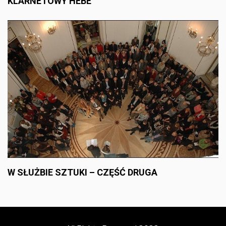
KLARNETOWY HEBE
W SŁUŻBIE SZTUKI – CZĘŚĆ DRUGA