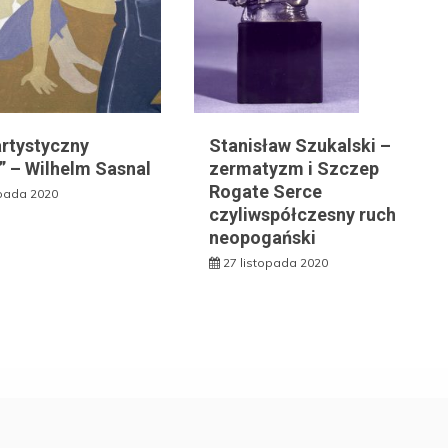
artystyczny
Stanisław Szukalski –
” – Wilhelm Sasnal
zermatyzm i Szczep
Rogate Serce
opada 2020
czyliwspółczesny ruch
neopogański
27 listopada 2020