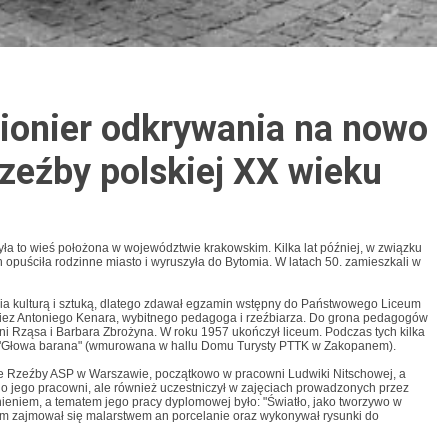
ionier odkrywania na nowo
rzeźby polskiej XX wieku
była to wieś położona w województwie krakowskim. Kilka lat później, w związku
 opuściła rodzinne miasto i wyruszyła do Bytomia. W latach 50. zamieszkali w
ia kulturą i sztuką, dlatego zdawał egzamin wstępny do Państwowego Liceum
riez Antoniego Kenara, wybitnego pedagoga i rzeźbiarza. Do grona pedagogów
oni Rząsa i Barbara Zbrożyna. W roku 1957 ukończył liceum. Podczas tych kilka
ład "Głowa barana" (wmurowana w hallu Domu Turysty PTTK w Zakopanem).
le Rzeźby ASP w Warszawie, początkowo w pracowni Ludwiki Nitschowej, a
do jego pracowni, ale również uczestniczył w zajęciach prowadzonych przez
ieniem, a tematem jego pracy dyplomowej było: "Światło, jako tworzywo w
m zajmował się malarstwem an porcelanie oraz wykonywał rysunki do