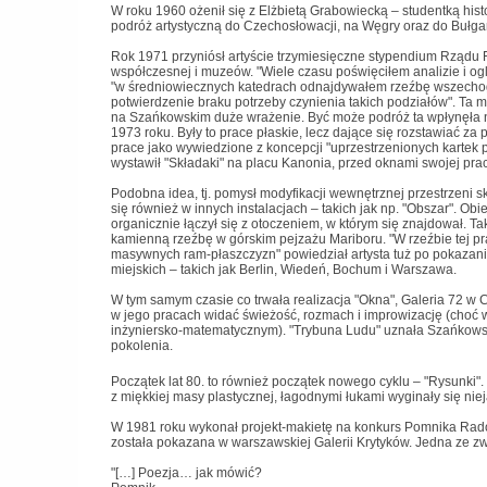
W roku 1960 ożenił się z Elżbietą Grabowiecką – studentką histo
podróż artystyczną do Czechosłowacji, na Węgry oraz do Bułgar
Rok 1971 przyniósł artyście trzymiesięczne stypendium Rządu 
współczesnej i muzeów. "Wiele czasu poświęciłem analizie i oglą
"w średniowiecznych katedrach odnajdywałem rzeźbę wszechoga
potwierdzenie braku potrzeby czynienia takich podziałów". Ta m
na Szańkowskim duże wrażenie. Być może podróż ta wpłynęła na
1973 roku. Były to prace płaskie, lecz dające się rozstawiać 
prace jako wywiedzione z koncepcji "uprzestrzenionych kartek 
wystawił "Składaki" na placu Kanonia, przed oknami swojej pr
Podobna idea, tj. pomysł modyfikacji wewnętrznej przestrzeni s
się również w innych instalacjach – takich jak np. "Obszar". O
organicznie łączył się z otoczeniem, w którym się znajdował. 
kamienną rzeźbę w górskim pejzażu Mariboru. "W rzeźbie tej pr
masywnych ram-płaszczyzn" powiedział artysta tuż po pokazani
miejskich – takich jak Berlin, Wiedeń, Bochum i Warszawa.
W tym samym czasie co trwała realizacja "Okna", Galeria 72 w
w jego pracach widać świeżość, rozmach i improwizację (choć w
inżyniersko-matematycznym). "Trybuna Ludu" uznała Szańkows
pokolenia.
Początek lat 80. to również początek nowego cyklu – "Rysunki". 
z miękkiej masy plastycznej, łagodnymi łukami wyginały się ni
W 1981 roku wykonał projekt-makietę na konkurs Pomnika Rado
została pokazana w warszawskiej Galerii Krytyków. Jedna ze 
"[…] Poezja… jak mówić?