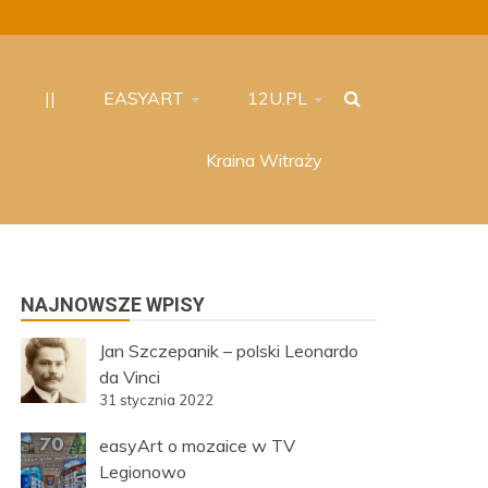
||
EASYART
12U.PL
Kraina Witraży
NAJNOWSZE WPISY
Jan Szczepanik – polski Leonardo
da Vinci
31 stycznia 2022
easyArt o mozaice w TV
Legionowo