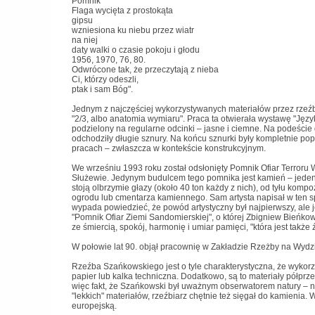
Pomnik
Flaga wycięta z prostokąta
gipsu
wzniesiona ku niebu przez wiatr
na niej
daty walki o czasie pokoju i głodu
1956, 1970, 76, 80.
Odwrócone tak, że przeczytają z nieba
Ci, którzy odeszli,
ptak i sam Bóg".
Jednym z najczęściej wykorzystywanych materiałów przez rzeźbia
"2/3, albo anatomia wymiaru". Praca ta otwierała wystawę "Języ
podzielony na regularne odcinki – jasne i ciemne. Na podeści
odchodziły długie sznury. Na końcu sznurki były kompletnie pop
pracach – zwłaszcza w kontekście konstrukcyjnym.
We wrześniu 1993 roku został odsłonięty Pomnik Ofiar Terroru 
Służewie. Jedynym budulcem tego pomnika jest kamień – jeden z
stoją olbrzymie głazy (około 40 ton każdy z nich), od tyłu k
ogrodu lub cmentarza kamiennego. Sam artysta napisał w ten s
wypada powiedzieć, że powód artystyczny był najpierwszy, ale jeś
"Pomnik Ofiar Ziemi Sandomierskiej", o której Zbigniew Bieńko
ze śmiercią, spokój, harmonię i umiar pamięci, "która jest także 
W połowie lat 90. objął pracownię w Zakładzie Rzeżby na Wydzi
Rzeźba Szańkowskiego jest o tyle charakterystyczna, że wykorzys
papier lub kalka techniczna. Dodatkowo, są to materiały półprzez
więc fakt, że Szańkowski był uważnym obserwatorem natury – n
"lekkich" materiałów, rzeźbiarz chętnie też sięgał do kamienia.
europejską.