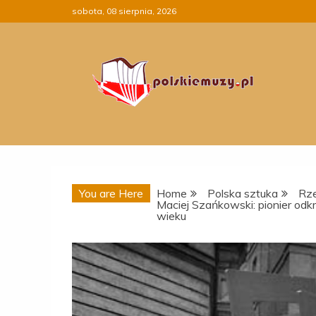
Skip
sobota, 08 sierpnia, 2026
to
content
You are Here
Home
Polska sztuka
Rz
Maciej Szańkowski: pionier odk
wieku