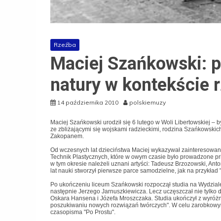
Rzeźba
Maciej Szańkowski: p
natury w kontekście 
14 października 2010
polskiemuzy
Maciej Szańkowski urodził się 6 lutego w Woli Libertowskiej – 
ze zbliżającymi się wojskami radzieckimi, rodzina Szańkowskich
Zakopanem.
Od wczesnych lat dzieciństwa Maciej wykazywał zainteresowan
Technik Plastycznych, które w owym czasie było prowadzone p
w tym okresie należeli uznani artyści: Tadeusz Brzozowski, Ant
lat nauki stworzył pierwsze parce samodzielne, jak na przyk
Po ukończeniu liceum Szańkowski rozpoczął studia na Wydzia
następnie Jerzego Jarnuszkiewicza. Lecz uczęszczał nie tylko 
Oskara Hansena i Józefa Mroszczaka. Studia ukończył z wyróżn
poszukiwaniu nowych rozwiązań twórczych". W celu zarobkowy
czasopisma "Po Prostu".