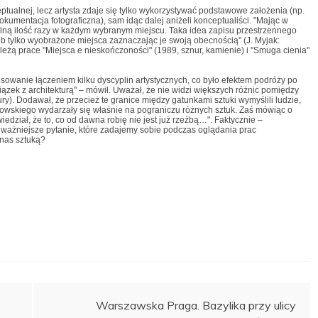
alnej, lecz artysta zdaje się tylko wykorzystywać podstawowe założenia (np.
okumentacja fotograficzna), sam idąc dalej aniżeli konceptualiści. "Mając w
lną ilość razy w każdym wybranym miejscu. Taka idea zapisu przestrzennego
 tylko wyobrażone miejsca zaznaczając je swoją obecnością" (J. Myjak:
ależą prace "Miejsca e nieskończoności" (1989, sznur, kamienie) i "Smuga cienia"
esowanie łączeniem kilku dyscyplin artystycznych, co było efektem podróży po
iązek z architekturą" – mówił. Uważał, że nie widzi większych różnic pomiędzy
ury). Dodawał, że przecież te granice między gatunkami sztuki wymyślili ludzie,
kowskiego wydarzały się właśnie na pograniczu różnych sztuk. Zaś mówiąc o
iedział, że to, co od dawna robię nie jest już rzeźbą…". Faktycznie –
jważniejsze pytanie, które zadajemy sobie podczas oglądania prac
 nas sztuką?
Warszawska Praga. Bazylika przy ulicy