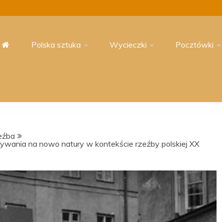
Polska sztuka
Wycieczki
Pocztówki
eźba
rywania na nowo natury w kontekście rzeźby polskiej XX