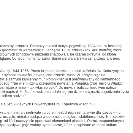
rza był sznurek. Pierwszy raz taki motyw pojawił się 1984 roku w instalacji
k geometrii" w warszawskiej Zachęcie. Długi sznurek (ok. 400 metrów) został
e głównych schodów w muzeum znajdowała się czarna skrzynia, od której
lątane. Od tego momentu sznur stanie się dla artysty ważną częścią w jego
Władzy 1944-1956. Praca to jest umieszczona obok kościoła św. Katarzyny na
 symboli trwałości, pewnej cykliczności życia. W jednym rzędzie
ompozycję zamyka kamienny mur. Pomnik ten jest porównywany do kamiennego
posób: "Nie wiem, czy w przypadku powstania Pomnika Ofiar Terroru Władzy
li idzie o mnie – tak właśnie było". Do innych realizacj tego typu należy
wski napisał, że Szańkowskiemu udało się tym dziełem wyrazić pogodzenie życia
źródłem nadziei".
ale Sztuk Pięknych Uniwersystetu im. Kopernika w Toruniu.
tuje materiały nietrwałe i ulotne, niezbyt reprezentatywne dla rzeźby – np.
roczyste, niejako będące w opozycji do ciężaru, stabilności i siły. Nie zadziwi
p. od liści nauczył się operować elementami płaskimi. Oprócz wspomnianych
 Wykorzystywał jego walory symboliczne, które są wpisane w naszą kulturę