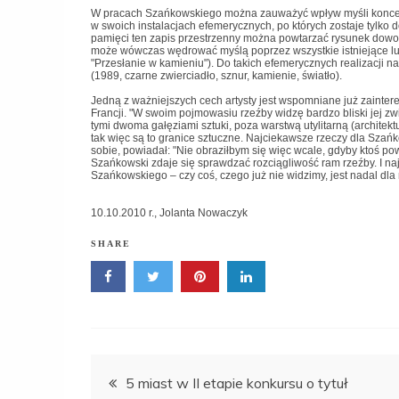
W pracach Szańkowskiego można zauważyć wpływ myśli konceptu
w swoich instalacjach efemerycznych, po których zostaje tylko d
pamięci ten zapis przestrzenny można powtarzać rysunek dowo
może wówczas wędrować myślą poprzez wszystkie istniejące lub
"Przesłanie w kamieniu"). Do takich efemerycznych realizacji n
(1989, czarne zwierciadło, sznur, kamienie, światło).
Jedną z ważniejszych cech artysty jest wspomniane już zainter
Francji. "W swoim pojmowasiu rzeźby widzę bardzo bliski jej zw
tymi dwoma gałęziami sztuki, poza warstwą utylitarną (architekt
tak więc są to granice sztuczne. Najciekawsze rzeczy dla Szań
sobie, powiadał: "Nie obraziłbym się więc wcale, gdyby ktoś pow
Szańkowski zdaje się sprawdzać rozciągliwość ram rzeźby. I na
Szańkowskiego – czy coś, czego już nie widzimy, jest nadal dla
10.10.2010 r., Jolanta Nowaczyk
SHARE
Nawigacja
5 miast w II etapie konkursu o tytuł