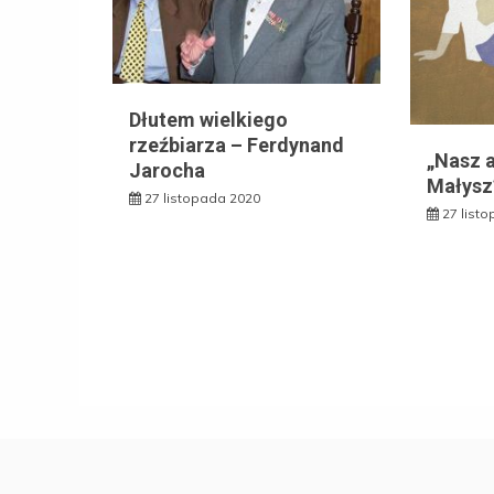
Dłutem wielkiego
rzeźbiarza – Ferdynand
„Nasz 
Jarocha
Małysz
27 listopada 2020
27 list