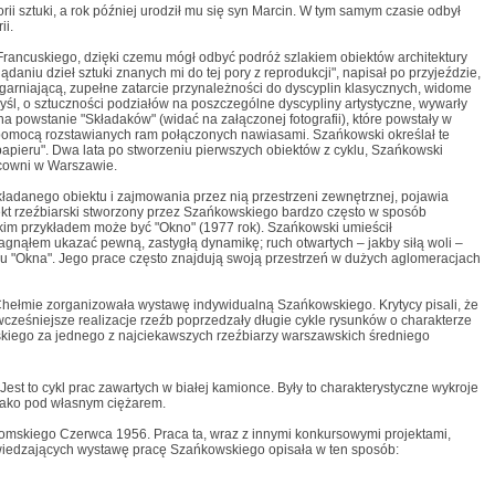
rii sztuki, a rok później urodził mu się syn Marcin. W tym samym czasie odbył
ii.
Francuskiego, dzięki czemu mógł odbyć podróż szlakiem obiektów architektury
daniu dzieł sztuki znanych mi do tej pory z reprodukcji", napisał po przyjeździe,
rniającą, zupełne zatarcie przynależności do dyscyplin klasycznych, widome
yśl, o sztuczności podziałów na poszczególne dyscypliny artystyczne, wywarły
 powstanie "Składaków" (widać na załączonej fotografii), które powstały w
za pomocą rozstawianych ram połączonych nawiasami. Szańkowski określał te
papieru". Dwa lata po stworzeniu pierwszych obiektów z cyklu, Szańkowski
acowni w Warszawie.
kładanego obiektu i zajmowania przez nią przestrzeni zewnętrznej, pojawia
biekt rzeźbiarski stworzony przez Szańkowskiego bardzo często w sposób
Takim przykładem może być "Okno" (1977 rok). Szańkowski umieścił
agnąłem ukazać pewną, zastygłą dynamikę; ruch otwartych – jakby siłą woli –
u "Okna". Jego prace często znajdują swoją przestrzeń w dużych aglomeracjach
 Chełmie zorganizowała wystawę indywidualną Szańkowskiego. Krytycy pisali, że
cześniejsze realizacje rzeźb poprzedzały długie cykle rysunków o charakterze
kiego za jednego z najciekawszych rzeźbiarzy warszawskich średniego
Jest to cykl prac zawartych w białej kamionce. Były to charakterystyczne wykroje
ejako pod własnym ciężarem.
mskiego Czerwca 1956. Praca ta, wraz z innymi konkursowymi projektami,
zwiedzających wystawę pracę Szańkowskiego opisała w ten sposób: