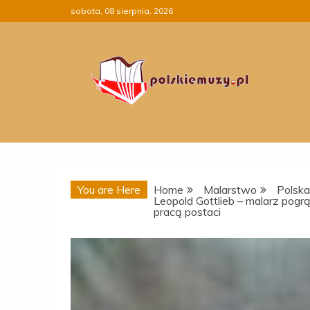
Skip
sobota, 08 sierpnia, 2026
to
content
You are Here
Home
Malarstwo
Polska
Leopold Gottlieb – malarz pog
pracą postaci