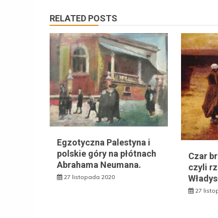
RELATED POSTS
Egzotyczna Palestyna i
polskie góry na płótnach
Czar br
Abrahama Neumana.
czyli r
Władys
27 listopada 2020
27 list