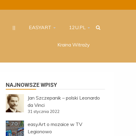
||
EASYART
12U.PL
Kraina Witraży
NAJNOWSZE WPISY
Jan Szczepanik – polski Leonardo
da Vinci
31 stycznia 2022
easyArt o mozaice w TV
Legionowo