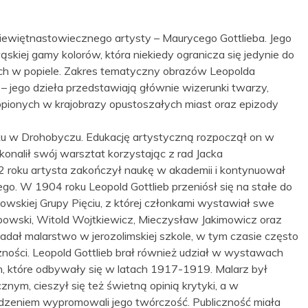
ziewiętnastowiecznego artysty – Maurycego Gottlieba. Jego
kiej gamy kolorów, która niekiedy ogranicza się jedynie do
cych w popiele. Zakres tematyczny obrazów Leopolda
 – jego dzieła przedstawiają głównie wizerunki twarzy,
opionych w krajobrazy opustoszałych miast oraz epizody
ku w Drohobyczu. Edukację artystyczną rozpoczął on w
konalił swój warsztat korzystając z rad Jacka
roku artysta zakończył naukę w akademii i kontynuował
o. W 1904 roku Leopold Gottlieb przeniósł się na stałe do
kowskiej Grupy Pięciu, z której członkami wystawiał swe
mbowski, Witold Wojtkiewicz, Mieczysław Jakimowicz oraz
adał malarstwo w jerozolimskiej szkole, w tym czasie często
zności. Leopold Gottlieb brał również udział w wystawach
, które odbywały się w latach 1917-1919. Malarz był
nym, cieszył się też świetną opinią krytyki, a w
odzeniem wypromowali jego twórczość. Publiczność miała