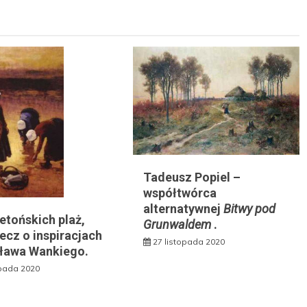
Tadeusz Popiel –
współtwórca
alternatywnej
Bitwy pod
etońskich plaż,
Grunwaldem
.
zecz o inspiracjach
27 listopada 2020
ława Wankiego.
opada 2020