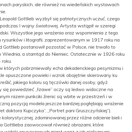
alonach paryskich, ale również na wiedeńskich wystawach
nie.
Leopold Gottlieb wyzbył się patriotycznych uczuć, czego
odczas I wojny światowej. Artysta wstąpił w szeregi
udski. Wszystkie jego wrażenia oraz wspomnienia z tego
 rysunków i litografii, zaprezentowanym w 1917 roku na
 Gottlieb postanowił pozostać w Polsce, nie trwało to
do Wiednia, a stamtąd do Niemiec. Ostatecznie w 1926 roku
 roku.
, w których pobrzmiewały echa dekadenckiego pesymizmu i
le opuszczone powieki i wzrok obojętnie skierowany ku
eślić, jakiego koloru są tęczówki danej osoby, gdyż
by się powiedzieć „łzawe” oczy są ledwo widoczne na
Innym razem punkciki źrenic są wbite w przestrzeń i w
yczną pozycją modela jeszcze bardziej pogłębiają wrażenie
et doktora Kupczyka”, „Portret pani Gruszczyńskiej”).
kolorystycznej, zdominowanej przez różne odcienie bieli i
a Gottlieba zaowocował również obrazami, które
e widoki opuszczonych miast wraz z ich nielicznymi