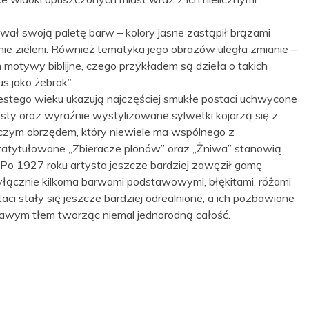
ował swoją paletę barw – kolory jasne zastąpił brązami
ie zieleni. Również tematyka jego obrazów uległa zmianie –
motywy biblijne, czego przykładem są dzieła o takich
us jako żebrak”.
stego wieku ukazują najczęściej smukłe postaci uchwycone
esty oraz wyraźnie wystylizowane sylwetki kojarzą się z
czym obrzędem, który niewiele ma wspólnego z
zy zatytułowane „Zbieracze plonów” oraz „Żniwa” stanowią
 Po 1927 roku artysta jeszcze bardziej zawęził gamę
wyłącznie kilkoma barwami podstawowymi, błękitami, różami
aci stały się jeszcze bardziej odrealnione, a ich pozbawione
dawym tłem tworząc niemal jednorodną całość.