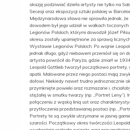
okazję podziwiać dzieła artysty nie tylko na S
Secesji oraz ekspozycji sztuki polskiej w Barcelo
Międzynarodowa sława nie sprawiła jednak, że 
dowodem był jego udział w walkach toczonych p
Legionów Polskich, którymi dowodził Józef Piłs
okresu zostały upamiętnione za sprawą licznych
Wystawie Legionów Polskich. Po wojnie Leopold
jednak długo, gdyż niebawem przeniósł się on 
artysta powrócił do Paryża, gdzie zmarł w 1934
Leopold Gottlieb tworzył początkowo portrety
apatii. Malowane przez niego postaci mają zwyk
dołowi. Niekiedy nawet trudno jednoznacznie okr
przymknięte powieki oraz rozmazane i, chciało
stężałej w smutku twarzy (np. „Portret Leny”). 
połączeniu z wąską linią ust oraz charakteryst
przytłoczenia przedstawianej postaci (np. „Portr
Portrety te są zwykle utrzymane w jasnej gamie 
szarości. Początkowy okres twórczości Leopold
wyobrażają rozległe pejzaże oraz przygnębiając