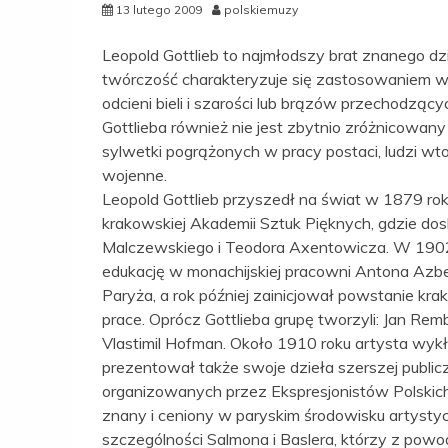
13 lutego 2009
polskiemuzy
Leopold Gottlieb to najmłodszy brat znanego d
twórczość charakteryzuje się zastosowaniem wąs
odcieni bieli i szarości lub brązów przechodzą
Gottlieba również nie jest zbytnio zróżnicowany
sylwetki pogrążonych w pracy postaci, ludzi wt
wojenne.
Leopold Gottlieb przyszedł na świat w 1879 ro
krakowskiej Akademii Sztuk Pięknych, gdzie dos
Malczewskiego i Teodora Axentowicza. W 1902 
edukację w monachijskiej pracowni Antona Azbeg
Paryża, a rok później zainicjował powstanie kra
prace. Oprócz Gottlieba grupę tworzyli: Jan Re
Vlastimil Hofman. Około 1910 roku artysta wykł
prezentował także swoje dzieła szerszej public
organizowanych przez Ekspresjonistów Polskich
znany i ceniony w paryskim środowisku artystycz
szczególności Salmona i Baslera, którzy z pow