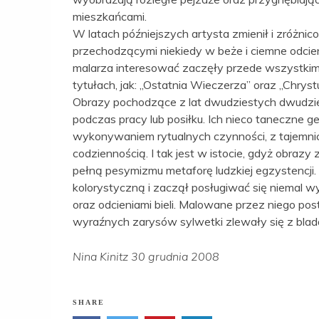
mieszkańcami.
W latach późniejszych artysta zmienił i zróżnic
przechodzącymi niekiedy w beże i ciemne odcien
malarza interesować zaczęły przede wszystkim 
tytułach, jak: „Ostatnia Wieczerza” oraz „Chryst
Obrazy pochodzące z lat dwudziestych dwudzie
podczas pracy lub posiłku. Ich nieco taneczne g
wykonywaniem rytualnych czynności, z tajemni
codziennością. I tak jest w istocie, gdyż obra
pełną pesymizmu metaforę ludzkiej egzystencji.
kolorystyczną i zaczął posługiwać się niemal 
oraz odcieniami bieli. Malowane przez niego post
wyraźnych zarysów sylwetki zlewały się z bla
Nina Kinitz 30 grudnia 2008
SHARE