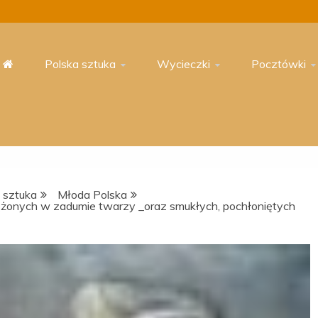
Polska sztuka
Wycieczki
Pocztówki
 sztuka
Młoda Polska
rążonych w zadumie twarzy _oraz smukłych, pochłoniętych