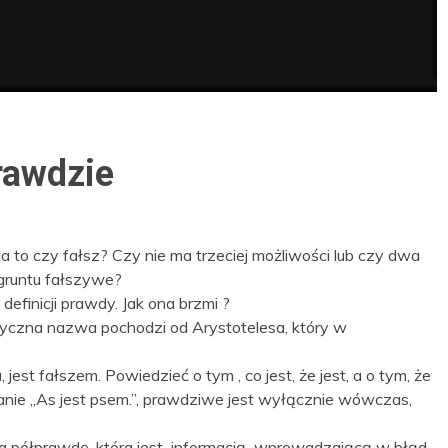
rawdzie
to czy fałsz? Czy nie ma trzeciej możliwości lub czy dwa
gruntu fałszywe?
efinicji prawdy. Jak ona brzmi ?
asyczna nazwa pochodzi od Arystotelesa, który w
 jest fałszem. Powiedzieć o tym , co jest, że jest, a o tym, że
 zdanie „As jest psem.”, prawdziwe jest wyłącznie wówczas,
 na półprawdę, która jest informacją wprowadzającą w błąd.