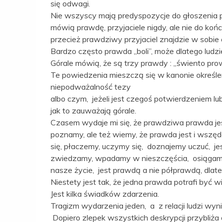
się odwagi.
Nie wszyscy mają predyspozycje do głoszenia 
mówią prawdę, przyjaciele nigdy, ale nie do k
przecież prawdziwy przyjaciel znajdzie w sobi
Bardzo często prawda „boli”, może dlatego ludzie 
Górale mówią, że są trzy prawdy : „świento pro
Te powiedzenia mieszczą się w kanonie określen
niepodważalność tezy
albo czym, jeżeli jest czegoś potwierdzeniem 
jak to zauważają górale.
Czasem wydaje mi się, że prawdziwa prawda jes
poznamy, ale też wiemy, że prawda jest i wszę
się, płaczemy, uczymy się, doznajemy uczuć, j
zwiedzamy, wpadamy w nieszczęścia, osiągamy
nasze życie, jest prawdą a nie półprawdą, dla
Niestety jest tak, że jedna prawda potrafi być
Jest kilka świadków zdarzenia.
Tragizm wydarzenia jeden, a z relacji ludzi wy
Dopiero zlepek wszystkich deskrypcji przybliża