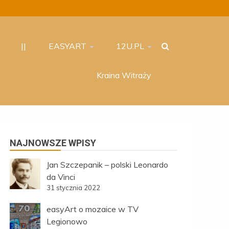
||
EASYART
12U.PL
Kraina Witraży
NAJNOWSZE WPISY
Jan Szczepanik – polski Leonardo
da Vinci
31 stycznia 2022
easyArt o mozaice w TV
Legionowo