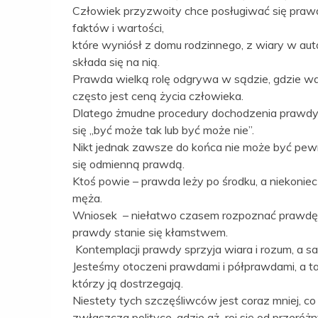
Człowiek przyzwoity chce posługiwać się prawd
faktów i wartości,
które wyniósł z domu rodzinnego, z wiary w auto
składa się na nią.
Prawda wielką rolę odgrywa w sądzie, gdzie w
często jest ceną życia człowieka.
Dlatego żmudne procedury dochodzenia prawdy, 
się „być może tak lub być może nie”.
Nikt jednak zawsze do końca nie może być pe
się odmienną prawdą.
Ktoś powie – prawda leży po środku, a niekonie
męża.
Wniosek – niełatwo czasem rozpoznać prawdę za
prawdy stanie się kłamstwem.
Kontemplacji prawdy sprzyja wiara i rozum, a sa
Jesteśmy otoczeni prawdami i półprawdami, a tak
którzy ją dostrzegają.
Niestety tych szczęśliwców jest coraz mniej, c
zwłaszcza polityce, gdzie aż roi się od przeróż