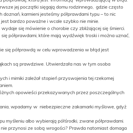
wsze jej początki sięgają domu rodzinnego, gdzie często
 doznań, karmieni jesteśmy półprawdami typu – to nic
 jest bardzo poważne i wcale szybko nie minie.
daje się mówienie o chorobie czy zbliżającej się śmierci.
się półprawdami, które mają wydźwięk troski i można uznać,
e się półprawdą w celu wprowadzenia w błąd jest
 bajkach są prawdziwe. Utwierdzała nas w tym osoba
ych i mimiki zależał stopień przyswojenia tej rzekomej
aniem.
 różnych opowieści przekazywanych przez poszczególnych
owania, wpadamy w niebezpieczne zakamarki myślowe, gdyż
ypu myśleniu albo wybierają półśrodki, zwane półprawdami.
i nie przynosi ze sobą wrogości? Prawda natomiast domaga