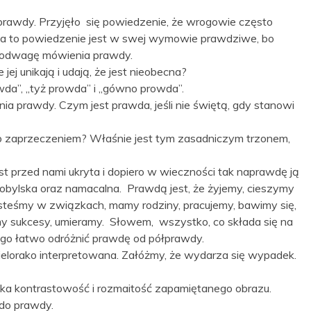
prawdy. Przyjęło się powiedzenie, że wrogowie często
ońca to powiedzenie jest w swej wymowie prawdziwe, bo
e odwagę mówienia prawdy.
jej unikają i udają, że jest nieobecna?
wda”, „tyż prowda” i „gówno prowda”.
ia prawdy. Czym jest prawda, jeśli nie świętą, gdy stanowi
lub zaprzeczeniem? Właśnie jest tym zasadniczym trzonem,
t przed nami ukryta i dopiero w wieczności tak naprawdę ją
dobylska oraz namacalna. Prawdą jest, że żyjemy, cieszymy
esteśmy w związkach, mamy rodziny, pracujemy, bawimy się,
 sukcesy, umieramy. Słowem, wszystko, co składa się na
tego łatwo odróżnić prawdę od półprawdy.
 wielorako interpretowana. Załóżmy, że wydarza się wypadek.
nika kontrastowość i rozmaitość zapamiętanego obrazu.
 do prawdy.