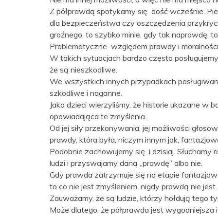
Z półprawdą spotykamy się dość wcześnie. Pier
dla bezpieczeństwa czy oszczędzenia przykrych
groźnego, to szybko minie, gdy tak naprawdę, to
Problematyczne względem prawdy i moralności wy
W takich sytuacjach bardzo często posługujemy 
że są nieszkodliwe.
We wszystkich innych przypadkach posługiwani
szkodliwe i naganne.
Jako dzieci wierzyliśmy, że historie ukazane w
opowiadająca te zmyślenia.
Od jej siły przekonywania, jej możliwości głosow
prawdy, która była, niczym innym jak, fantazjow
Podobnie zachowujemy się i dzisiaj. Słuchamy
ludzi i przyswajamy daną „prawdę” albo nie.
Gdy prawda zatrzymuje się na etapie fantazj
to co nie jest zmyśleniem, nigdy prawdą nie jest.
Zauważamy, że są ludzie, którzy hołdują tego t
Może dlatego, że półprawda jest wygodniejsza 