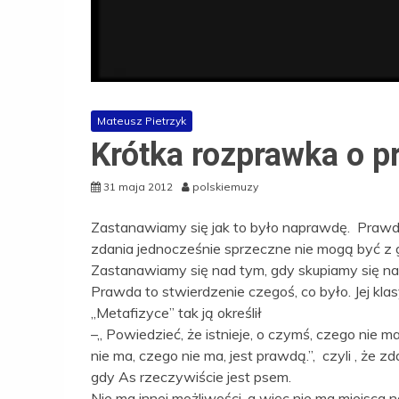
Mateusz Pietrzyk
Krótka rozprawka o p
31 maja 2012
polskiemuzy
Zastanawiamy się jak to było naprawdę. Prawda 
zdania jednocześnie sprzeczne nie mogą być z 
Zastanawiamy się nad tym, gdy skupiamy się na d
Prawda to stwierdzenie czegoś, co było. Jej kl
„Metafizyce” tak ją określił
–„ Powiedzieć, że istnieje, o czymś, czego nie ma,
nie ma, czego nie ma, jest prawdą.”, czyli , że
gdy As rzeczywiście jest psem.
Nie ma innej możliwości, a więc nie ma miejsca