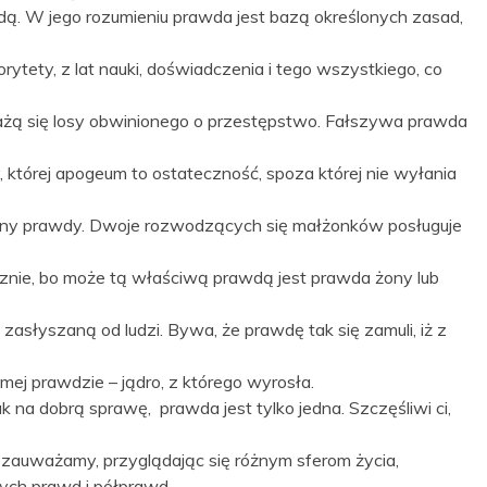
ą. W jego rozumieniu prawda jest bazą określonych zasad,
rytety, z lat nauki, doświadczenia i tego wszystkiego, co
ażą się losy obwinionego o przestępstwo. Fałszywa prawda
której apogeum to ostateczność, spoza której nie wyłania
wny prawdy. Dwoje rozwodzących się małżonków posługuje
cznie, bo może tą właściwą prawdą jest prawda żony lub
słyszaną od ludzi. Bywa, że prawdę tak się zamuli, iż z
mej prawdzie – jądro, z którego wyrosła.
 na dobrą sprawę, prawda jest tylko jedna. Szczęśliwi ci,
o zauważamy, przyglądając się różnym sferom życia,
nych prawd i półprawd.