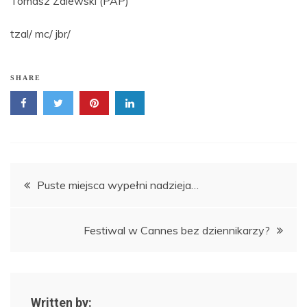
Tomasz Zalewski (PAP)
tzal/ mc/ jbr/
SHARE
Nawigacja
Puste miejsca wypełni nadzieja…
wpisu
Festiwal w Cannes bez dziennikarzy?
Written by: