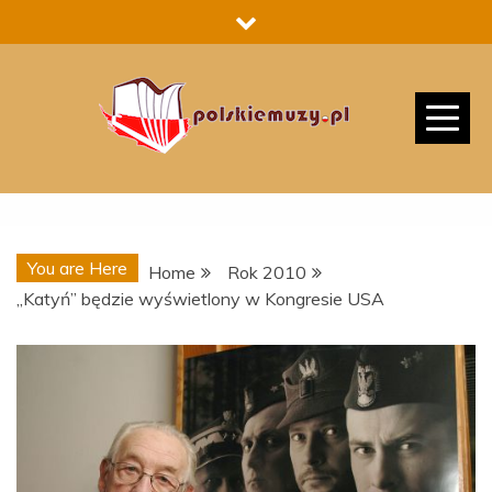
Skip
to
content
You are Here
Home
Rok 2010
„Katyń” będzie wyświetlony w Kongresie USA