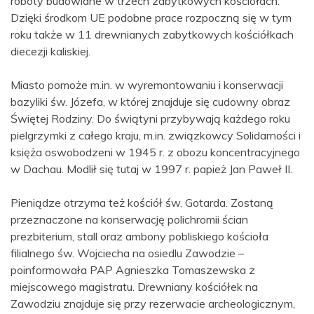
roboty budowlane w trzech zabytkowych kościołach.
Dzięki środkom UE podobne prace rozpoczną się w tym
roku także w 11 drewnianych zabytkowych kościółkach
diecezji kaliskiej.
Miasto pomoże m.in. w wyremontowaniu i konserwacji
bazyliki św. Józefa, w której znajduje się cudowny obraz
Świętej Rodziny. Do świątyni przybywają każdego roku
pielgrzymki z całego kraju, m.in. związkowcy Solidarności i
księża oswobodzeni w 1945 r. z obozu koncentracyjnego
w Dachau. Modlił się tutaj w 1997 r. papież Jan Paweł II.
Pieniądze otrzyma też kościół św. Gotarda. Zostaną
przeznaczone na konserwację polichromii ścian
prezbiterium, stall oraz ambony pobliskiego kościoła
filialnego św. Wojciecha na osiedlu Zawodzie –
poinformowała PAP Agnieszka Tomaszewska z
miejscowego magistratu. Drewniany kościółek na
Zawodziu znajduje się przy rezerwacie archeologicznym,