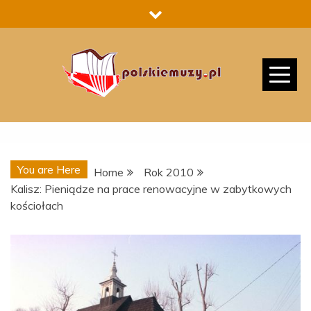
Skip
to
content
You are Here
Home
Rok 2010
Kalisz: Pieniądze na prace renowacyjne w zabytkowych
kościołach