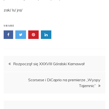
zak/ ls/ jra/
SHARE
Nawigacja
Rozpoczął się XXXVIII Góralski Karnawał
wpisu
Scorsese i DiCaprio na premierze „Wyspy
Tajemnic”