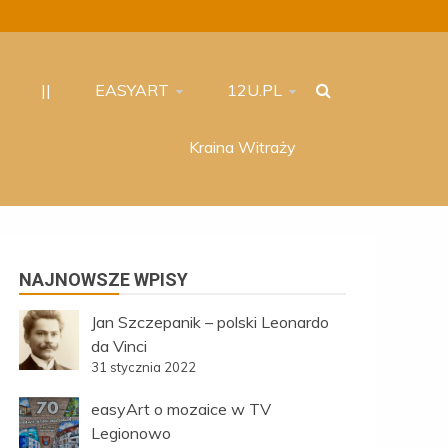
||
EASYART
12U.PL
Kraina Witraży
NAJNOWSZE WPISY
Jan Szczepanik – polski Leonardo
da Vinci
31 stycznia 2022
easyArt o mozaice w TV
Legionowo