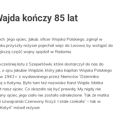
Wajda kończy 85 lat
. Jego ojciec, Jakub, oficer Wojska Polskiego, zginął w
 roku przyszły reżyser pojechał więc do Lwowa, by wstąpić do
iększą część wojny spędził w Radomiu.
ześniej listu z Szepietówki, które dostarczył do nas do
 o ojcu Jakubie Wajdzie, który jako kapitan Wojska Polskiego
em w 1943 r. z wydawanego przez Niemców 'Dziennika
ę o Katyniu. Było tam też nazwisko Karol Wajda. Matka
est nasz ojciec. Co okazało się być prawdą. My nigdy nie
ny ojciec, jego ciało nie zostało odnalezione. Tak że matka
i i szwajcarski Czerwony Krzyż. I stale czekała” – tak w
„Katyń” mówił reżyser.