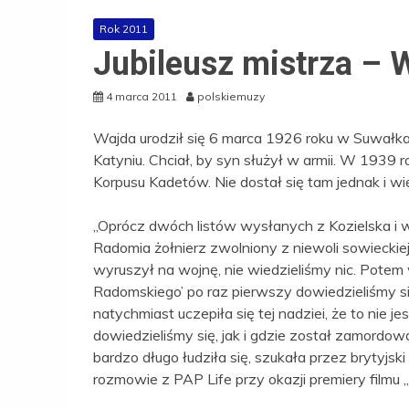
Rok 2011
Jubileusz mistrza – 
4 marca 2011
polskiemuzy
Wajda urodził się 6 marca 1926 roku w Suwałkach
Katyniu. Chciał, by syn służył w armii. W 1939
Korpusu Kadetów. Nie dostał się tam jednak i w
„Oprócz dwóch listów wysłanych z Kozielska i wc
Radomia żołnierz zwolniony z niewoli sowieckiej,
wyruszył na wojnę, nie wiedzieliśmy nic. Pot
Radomskiego’ po raz pierwszy dowiedzieliśmy si
natychmiast uczepiła się tej nadziei, że to nie j
dowiedzieliśmy się, jak i gdzie został zamordowa
bardzo długo łudziła się, szukała przez brytyjsk
rozmowie z PAP Life przy okazji premiery filmu 