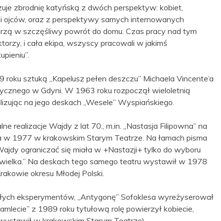
kazuje zbrodnię katyńską z dwóch perspektyw: kobiet,
i ojców, oraz z perspektywy samych internowanych
wierzą w szczęśliwy powrót do domu. Czas pracy nad tym
orzy, i cała ekipa, wszyscy pracowali w jakimś
upieniu”.
9 roku sztuką „Kapelusz pełen deszczu” Michaela Vincente’a
tycznego w Gdyni. W 1963 roku rozpoczął wieloletnią
izując na jego deskach „Wesele” Wyspiańskiego.
e realizacje Wajdy z lat 70., m.in. „Nastasja Filipowna” na
na w 1977 w krakowskim Starym Teatrze. Na łamach pisma
Wajdy ograniczać się miała w +Nastazji+ tylko do wyboru
a wielka.” Na deskach tego samego teatru wystawił w 1978
Krakowie okresu Młodej Polski.
miałych eksperymentów, „Antygonę” Sofoklesa wyreżyserował
amlecie” z 1989 roku tytułową rolę powierzył kobiecie,
i wystawił w krakowskim Starym Teatrze).