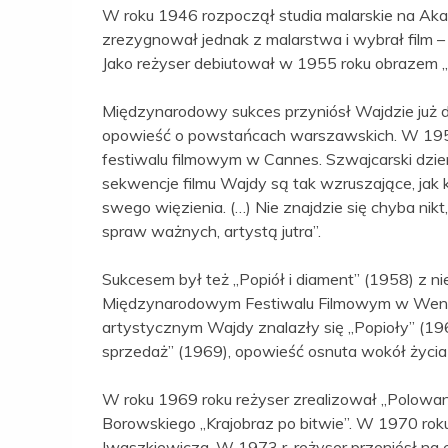
W roku 1946 rozpoczął studia malarskie na Aka
zrezygnował jednak z malarstwa i wybrał film – 
Jako reżyser debiutował w 1955 roku obrazem „
Międzynarodowy sukces przyniósł Wajdzie już dr
opowieść o powstańcach warszawskich. W 1957 
festiwalu filmowym w Cannes. Szwajcarski dzie
sekwencje filmu Wajdy są tak wzruszające, jak k
swego więzienia. (…) Nie znajdzie się chyba nikt,
spraw ważnych, artystą jutra”.
Sukcesem był też „Popiół i diament” (1958) z 
Międzynarodowym Festiwalu Filmowym w Wenecj
artystycznym Wajdy znalazły się „Popioły” (1
sprzedaż” (1969), opowieść osnuta wokół życia 
W roku 1969 roku reżyser zrealizował „Polowan
Borowskiego „Krajobraz po bitwie”. W 1970 rok
Iwaszkiewicza. W 1973 r. reżyser przeniósł na