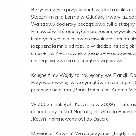
Reżyser często przypominał, w jakich okoliczno
Stoczni imienia Lenina w Gdańsku trwały już od
Warszawy docierały początkowo tylko strzępy 
Filmowców, którego byłem prezesem, wywalcz
historycznych dla celów archiwalnych i grupa fi
rozpoznała mnie od razu, a w drodze na salę ob
o nas+. Jaki? +Człowiek z żelaza+! – odpowiedzi
ale tego wezwania nie mogłem zignorować.”
Kolejne filmy Wajdy to nakręcony we Francji „
Przybyszewskiej, w którym główne role zagrali 
przeniósł na ekran „Pana Tadeusza” Adama Mick
W 2007 r. nakręcił „Katyń”, a w 2009 r. „Tatar
nagrodzony został Nagrodą im. Alfreda Bauera
„Katyń” nominowany był do Oscara.
Mówiąc o „Katyniu” Wajda przyznał: „Nigdy nie 