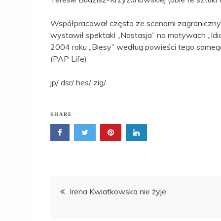
Współpracował często ze scenami zagraniczny
wystawił spektakl „Nastasja” na motywach „Idi
2004 roku „Biesy” według powieści tego samego
(PAP Life)
jp/ dsr/ hes/ zig/
SHARE
Nawigacja
Irena Kwiatkowska nie żyje
wpisu