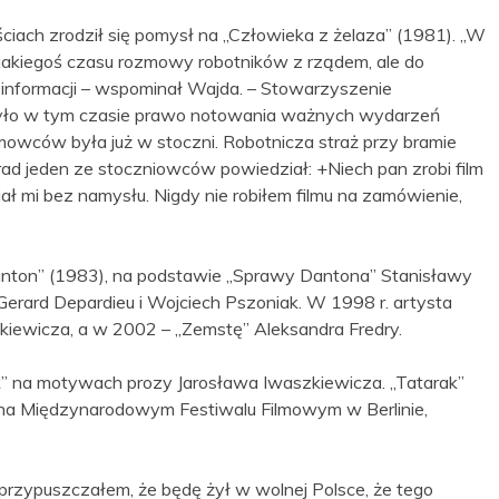
ściach zrodził się pomysł na „Człowieka z żelaza” (1981). „W
 jakiegoś czasu rozmowy robotników z rządem, ale do
informacji – wspominał Wajda. – Stowarzyszenie
yło w tym czasie prawo notowania ważnych wydarzeń
lmowców była już w stoczni. Robotnicza straż przy bramie
rad jeden ze stoczniowców powiedział: +Niech pan zrobi film
ał mi bez namysłu. Nigdy nie robiłem filmu na zamówienie,
Danton” (1983), na podstawie „Sprawy Dantona” Stanisławy
Gerard Depardieu i Wojciech Pszoniak. W 1998 r. artysta
iewicza, a w 2002 – „Zemstę” Aleksandra Fredry.
ak” na motywach prozy Jarosława Iwaszkiewicza. „Tatarak”
 na Międzynarodowym Festiwalu Filmowym w Berlinie,
przypuszczałem, że będę żył w wolnej Polsce, że tego