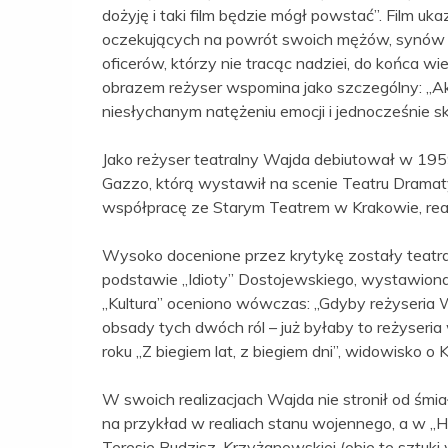
dożyję i taki film będzie mógł powstać”. Film u
oczekujących na powrót swoich mężów, synów 
oficerów, którzy nie tracąc nadziei, do końca 
obrazem reżyser wspomina jako szczególny: „Akt
niesłychanym natężeniu emocji i jednocześnie sk
Jako reżyser teatralny Wajda debiutował w 195
Gazzo, którą wystawił na scenie Teatru Drama
współpracę ze Starym Teatrem w Krakowie, real
Wysoko docenione przez krytykę zostały teatraln
podstawie „Idioty” Dostojewskiego, wystawio
„Kultura” oceniono wówczas: „Gdyby reżyseria 
obsady tych dwóch ról – już byłaby to reżyseri
roku „Z biegiem lat, z biegiem dni”, widowisko o 
W swoich realizacjach Wajda nie stronił od ś
na przykład w realiach stanu wojennego, a w „H
Teresie Budzisz-Krzyżanowskiej (obie te sztuk