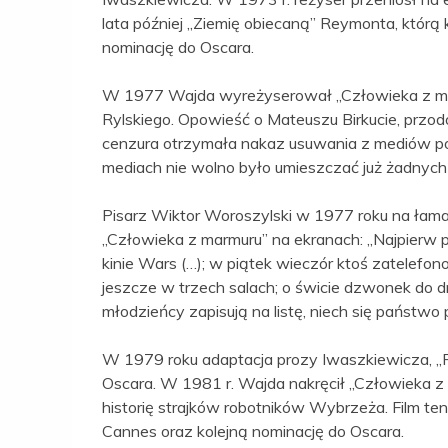
lata później „Ziemię obiecaną” Reymonta, którą 
nominację do Oscara.
W 1977 Wajda wyreżyserował „Człowieka z mar
Rylskiego. Opowieść o Mateuszu Birkucie, przo
cenzura otrzymała nakaz usuwania z mediów po
mediach nie wolno było umieszczać już żadnych 
Pisarz Wiktor Woroszylski w 1977 roku na łama
„Człowieka z marmuru” na ekranach: „Najpierw p
kinie Wars (…); w piątek wieczór ktoś zatelefon
jeszcze w trzech salach; o świcie dzwonek do dr
młodzieńcy zapisują na listę, niech się państwo 
W 1979 roku adaptacja prozy Iwaszkiewicza, „
Oscara. W 1981 r. Wajda nakręcił „Człowieka z 
historię strajków robotników Wybrzeża. Film ten
Cannes oraz kolejną nominację do Oscara.