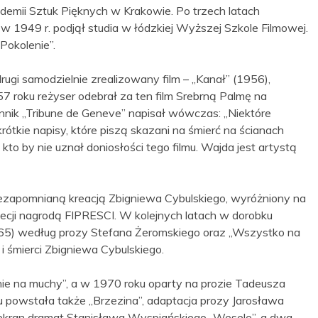
demii Sztuk Pięknych w Krakowie. Po trzech latach
w 1949 r. podjął studia w łódzkiej Wyższej Szkole Filmowej.
Pokolenie”.
ugi samodzielnie zrealizowany film – „Kanał” (1956),
roku reżyser odebrał za ten film Srebrną Palmę na
nnik „Tribune de Geneve” napisał wówczas: „Niektóre
rótkie napisy, które piszą skazani na śmierć na ścianach
 kto by nie uznał doniosłości tego filmu. Wajda jest artystą
niezapomnianą kreacją Zbigniewa Cybulskiego, wyróżniony na
i nagrodą FIPRESCI. W kolejnych latach w dorobku
965) według prozy Stefana Żeromskiego oraz „Wszystko na
i śmierci Zbigniewa Cybulskiego.
ie na muchy”, a w 1970 roku oparty na prozie Tadeusza
u powstała także „Brzezina”, adaptacja prozy Jarosława
 ekran dramat Stanisława Wyspiańskiego „Wesele”, a dwa