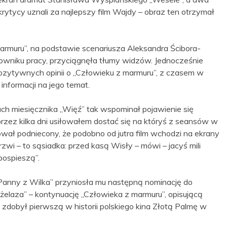
krytycy uznali za najlepszy film Wajdy – obraz ten otrzymał
muru”, na podstawie scenariusza Aleksandra Ścibora-
downiku pracy, przyciągnęła tłumy widzów. Jednocześnie
zytywnych opinii o „Człowieku z marmuru”, z czasem w
informacji na jego temat.
ch miesięcznika „Więź” tak wspominał pojawienie się
rzez kilka dni usiłowałem dostać się na któryś z seansów w
ował podniecony, że podobno od jutra film wchodzi na ekrany
zwi – to sąsiadka: przed kasą Wisły – mówi – jacyś mili
pospieszą”.
Panny z Wilka” przyniosła mu następną nominację do
żelaza” – kontynuację „Człowieka z marmuru”, opisującą
 zdobył pierwszą w historii polskiego kina Złotą Palmę w