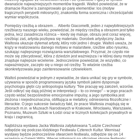
dwanaście najważniejszych momentów tragedii. Waltoś powiedział, że w
dramacie Racine’a zainspirowało go parę elementów: los (motyw
tragicznych perypetii miłosnych), znakomita forma sceniczna i chrześcijański
wymiar współczucia.
Pomiędzy rzeźbą a obrazem… Alberto Giacometti, jeden z najwybitniejszych
rzeźbiarzy naszego wieku, powiedział, że między rzeźbą a obrazem jest tylko
jedna, lecz zasadnicza różnica – kiedy się maluje, obrazu jest coraz więcej,
rzeźbiąc zaś, artysta pozbywa się materiału. Dorobek artystyczny Jacka
Waltosia ukazuje dylemat artysty, który robi jedno i drugie. Waltoś uważa, że
krąży w realizowaniu danego motywu w malarstwie, rzeźbie albo rysunku,
szukając najlepszego rozwiązania warsztatowego. Przyznał, że często nie
może się zdecydować, która z dziedzin jest ważniejsza i w której dany motyw
znajduje najlepsze wcielenie. Jednocześnie powiedział, że wszystko, co
najważniejsze, zaczęło się u niego od rzeźby. To właśnie rzeźba
skonkretyzowała jego zainteresowanie człowiekiem.
Waltoś powiedział w jednym z wywiadów, że stara unikać się gry w symbole,
używania w sposób programowany języka symboli jakimi dysponuje
psychologia głębi czy antropologia kultury. "Nie pracuję wg założeń, wzorów.
Jeśli odkryć się dają później w interpretacji – to co innego" – w jego pracach
często widać bezpośrednie emocjonalne impulsy, a jego symbolika jest
złożona i niejednoznaczna, obfitująca w metafory, odniesienia filozoficzne i
literackie. O jego sukcesie świadczy fakt, że prace Waltosia znajdują się w
zbiorach m.in. w Muzeach Narodowych w Krakowie, Wrocławiu, Warszawie,
Poznaniu, Muzeum Sztuki w Łodzi oraz w licznych kolekcjach prywatnych w
kraju i zagranicą.
Najbliższa wystawa Jacka Waltosia zatytułowana "Ludzie Czechowa"
odbędzie się podczas łódzkiego Festiwalu Czterech Kultur. Wernisaż
wystawy będzie jednocześnie otwarciem festiwalu, odbędzie się on 14
września w Galerii Willa. Więcej informacji na oficjalnej stronie festiwalu: