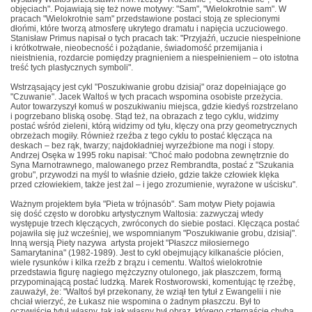
objęciach". Pojawiają się też nowe motywy: "Sam", "Wielokrotnie sam". W
pracach "Wielokrotnie sam" przedstawione postaci stoją ze splecionymi
dłońmi, które tworzą atmosferę ukrytego dramatu i napięcia uczuciowego.
Stanisław Primus napisał o tych pracach tak: "Przyjaźń, uczucie niespełnione
i krótkotrwałe, nieobecność i pożądanie, świadomość przemijania i
nieistnienia, rozdarcie pomiędzy pragnieniem a niespełnieniem – oto istotna
treść tych plastycznych symboli".
Wstrząsający jest cykl "Poszukiwanie grobu dzisiaj" oraz dopełniające go
"Czuwanie". Jacek Waltoś w tych pracach wspomina osobiste przeżycia.
Autor towarzyszył komuś w poszukiwaniu miejsca, gdzie kiedyś rozstrzelano
i pogrzebano bliską osobę. Stąd też, na obrazach z tego cyklu, widzimy
postać wśród zieleni, którą widzimy od tyłu, klęczy ona przy geometrycznych
obrzeżach mogiły. Również rzeźba z tego cyklu to postać klęcząca na
deskach – bez rąk, twarzy; najdokładniej wyrzeźbione ma nogi i stopy.
Andrzej Osęka w 1995 roku napisał: "Choć mało podobna zewnętrznie do
Syna Marnotrawnego, malowanego przez Rembrandta, postać z "Szukania
grobu", przywodzi na myśl to właśnie dzieło, gdzie także człowiek klęka
przed człowiekiem, także jest żal – i jego zrozumienie, wyrażone w uścisku".
Ważnym projektem była "Pieta w trójnasób". Sam motyw Piety pojawia
się dość często w dorobku artystycznym Waltosia: zazwyczaj wtedy
występuje trzech klęczących, zwróconych do siebie postaci. Klęcząca postać
pojawiła się już wcześniej, we wspomnianym "Poszukiwanie grobu, dzisiaj".
Inną wersją Piety nazywa artysta projekt "Płaszcz miłosiernego
Samarytanina" (1982-1989). Jest to cykl obejmujący kilkanaście płócien,
wiele rysunków i kilka rzeźb z brązu i cementu. Waltoś wielokrotnie
przedstawia figurę nagiego mężczyzny otulonego, jak płaszczem, formą
przypominającą postać ludzką. Marek Rostworowski, komentując tę rzeźbę,
zauważył, że: "Waltoś był przekonany, że wziął ten tytuł z Ewangelii i nie
chciał wierzyć, że Łukasz nie wspomina o żadnym płaszczu. Był to
oczywiście tytuł własny, tak jak własny był obraz, którego czternaście chyba