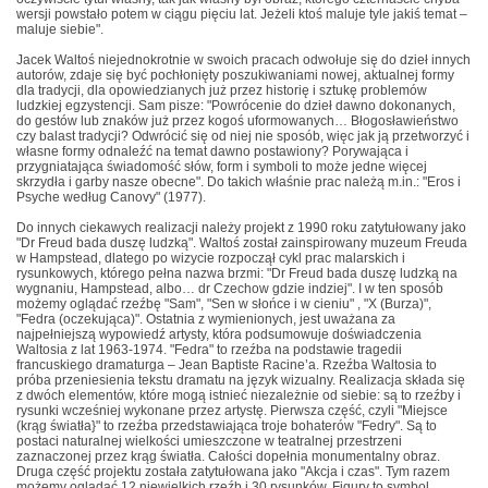
wersji powstało potem w ciągu pięciu lat. Jeżeli ktoś maluje tyle jakiś temat –
maluje siebie".
Jacek Waltoś niejednokrotnie w swoich pracach odwołuje się do dzieł innych
autorów, zdaje się być pochłonięty poszukiwaniami nowej, aktualnej formy
dla tradycji, dla opowiedzianych już przez historię i sztukę problemów
ludzkiej egzystencji. Sam pisze: "Powrócenie do dzieł dawno dokonanych,
do gestów lub znaków już przez kogoś uformowanych… Błogosławieństwo
czy balast tradycji? Odwrócić się od niej nie sposób, więc jak ją przetworzyć i
własne formy odnaleźć na temat dawno postawiony? Porywająca i
przygniatająca świadomość słów, form i symboli to może jedne więcej
skrzydła i garby nasze obecne". Do takich właśnie prac należą m.in.: "Eros i
Psyche według Canovy" (1977).
Do innych ciekawych realizacji należy projekt z 1990 roku zatytułowany jako
"Dr Freud bada duszę ludzką". Waltoś został zainspirowany muzeum Freuda
w Hampstead, dlatego po wizycie rozpoczął cykl prac malarskich i
rysunkowych, którego pełna nazwa brzmi: "Dr Freud bada duszę ludzką na
wygnaniu, Hampstead, albo… dr Czechow gdzie indziej". I w ten sposób
możemy oglądać rzeźbę "Sam", "Sen w słońce i w cieniu" , "X (Burza)",
"Fedra (oczekująca)". Ostatnia z wymienionych, jest uważana za
najpełniejszą wypowiedź artysty, która podsumowuje doświadczenia
Waltosia z lat 1963-1974. "Fedra" to rzeźba na podstawie tragedii
francuskiego dramaturga – Jean Baptiste Racine’a. Rzeźba Waltosia to
próba przeniesienia tekstu dramatu na język wizualny. Realizacja składa się
z dwóch elementów, które mogą istnieć niezależnie od siebie: są to rzeźby i
rysunki wcześniej wykonane przez artystę. Pierwsza część, czyli "Miejsce
(krąg światła}" to rzeźba przedstawiająca troje bohaterów "Fedry". Są to
postaci naturalnej wielkości umieszczone w teatralnej przestrzeni
zaznaczonej przez krąg światła. Całości dopełnia monumentalny obraz.
Druga część projektu została zatytułowana jako "Akcja i czas". Tym razem
możemy oglądać 12 niewielkich rzeźb i 30 rysunków. Figury to symbol