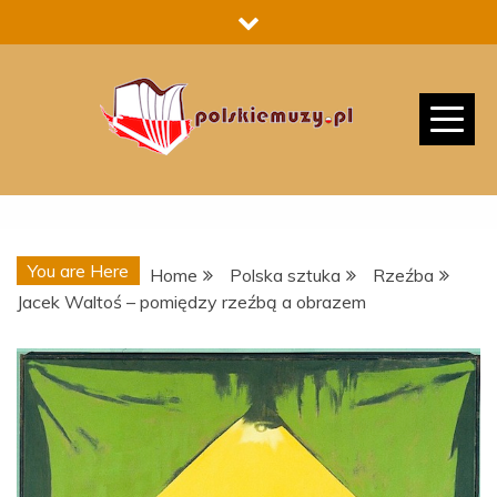
Skip
to
content
You are Here
Home
Polska sztuka
Rzeźba
Jacek Waltoś – pomiędzy rzeźbą a obrazem