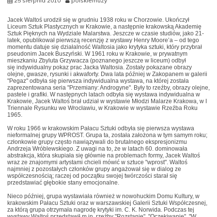
25 sierpnia 2010
polskiemuzy
Jacek Waltoś urodził się w grudniu 1938 roku w Chorzowie. Ukończył
Liceum Sztuk Plastycznych w Krakowie, a następnie krakowską Akademię
Sztuk Pięknych na Wydziale Malarstwa. Jeszcze w czasie studiów, jako 21-
latek, opublikował pierwszą recenzję z wystawy Henry Moore’a – od tego
momentu datuje się działalność Waltosia jako krytyka sztuki, który przybrał
pseudonim Jacek Buszyński. W 1961 roku w Krakowie, w prywatnym
mieszkaniu Zbyluta Grzywacza (poznanego jeszcze w liceum) odbył
się indywidualny pokaz prac Jacka Waltosia. Zostały pokazane obrazy
olejne, gwasze, rysunki i akwaforty. Dwa lata później w Zakopanem w galerii
"Pegaz" odbyła się pierwsza indywidualna wystawa, na której została
zaprezentowana seria "Przemiany: Androgyne". Były to rzeźby, obrazy olejne,
pastele i grafiki. W następnych latach odbyła się wystawa indywidualna w
Krakowie, Jacek Waltoś brał udział w wystawie Młodzi Malarze Krakowa, w I
Triennale Rysunku we Wrocławiu, w Krakowie w wystawie Rzeźba Roku
1965.
W roku 1966 w krakowskim Pałacu Sztuki odbyła się pierwsza wystawa
nieformalnej grupy WPROST. Grupa ta, została założona w tym samym roku;
członkowie grupy często nawiązywali do brutalnego ekspresjonizmu
Andrzeja Wróblewskiego. Z uwagi na to, że w latach 60. dominowała
abstrakcja, która skupiała się głównie na problemach formy, Jacek Waltoś
wraz ze znajomymi artystami chcieli mówić w sztuce "wprost". Waltoś
najmniej z pozostałych członków grupy angażował się w dialog ze
współczesnością; raczej od początku swojej twórczości starał się
przedstawiać głębokie stany emocjonalne.
Nieco później, grupa wystawiała również w nowohuckim Domu Kultury, w
krakowskim Pałacu Sztuki oraz w warszawskiej Galerii Sztuki Współczesnej,
za którą grupa otrzymała nagrodę krytyki im. C. K. Norwida. Podczas tej
wystawy Waltoś przedstawił m.in. rzeźby "Rozstanie", "Oczekiwanie", "W