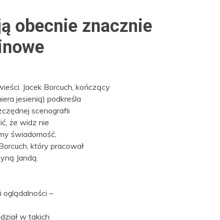
ją obecnie znacznie
kinowe
ieści. Jacek Borcuch, kończący
era jesienią) podkreśla
zczędnej scenografii
ć, że widz nie
iśmy świadomość,
Borcuch, który pracował
tyną Jandą.
i oglądalności –
dział w takich