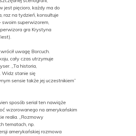
czędnej scenografii,
jest pięcioro, każdy ma do
 raz na tydzień, konsultuje
i – swoim superwizorem,
perwizora gra Krystyna
iest).
zwrócił uwagę Borcuch.
oju, cały czas utrzymuje
ser. „Ta historia,
 Widz stanie się
wnym sensie także jej uczestnikiem”
ewien sposób serial ten nawiąże
, choć wzorowanego na amerykańskim
kie realia. „Rozmowy
ch tematach, np.
 wersji amerykańskiej rozmowa