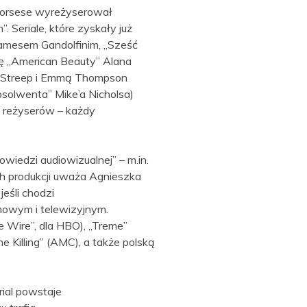
 Scorsese wyreżyserował
 Seriale, które zyskały już
 Jamesem Gandolfinim, „Sześć
ę „American Beauty” Alana
yl Streep i Emmą Thompson
olwenta” Mike’a Nicholsa)
ku reżyserów – każdy
wiedzi audiowizualnej” – m.in.
ch produkcji uważa Agnieszka
eśli chodzi
mowym i telewizyjnym.
e Wire”, dla HBO), „Treme”
e Killing” (AMC), a także polską
rial powstaje