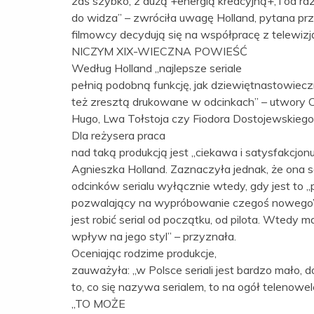
zaś szybko, z dużą +energią kreacyjną+, i od raz
do widza” – zwróciła uwagę Holland, pytana pr
filmowcy decydują się na współpracę z telewizj
NICZYM XIX-WIECZNA POWIEŚĆ
Według Holland „najlepsze seriale
pełnią podobną funkcję, jak dziewiętnastowiecz
też zresztą drukowane w odcinkach” – utwory C
Hugo, Lwa Tołstoja czy Fiodora Dostojewskiego
Dla reżysera praca
nad taką produkcją jest „ciekawa i satysfakcjonu
Agnieszka Holland. Zaznaczyła jednak, że ona 
odcinków serialu wyłącznie wtedy, gdy jest to „p
pozwalający na wypróbowanie czegoś nowego”. 
jest robić serial od początku, od pilota. Wtedy 
wpływ na jego styl” – przyznała.
Oceniając rodzime produkcje,
zauważyła: „w Polsce seriali jest bardzo mało, d
to, co się nazywa serialem, to na ogół telenowel
„TO MOŻE