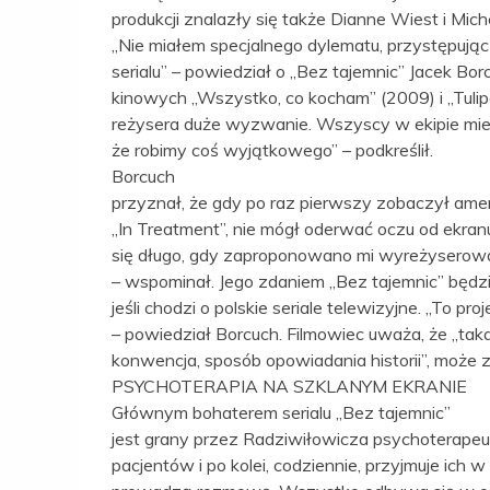
produkcji znalazły się także Dianne Wiest i Mich
„Nie miałem specjalnego dylematu, przystępując 
serialu” – powiedział o „Bez tajemnic” Jacek B
kinowych „Wszystko, co kocham” (2009) i „Tulipa
reżysera duże wyzwanie. Wszyscy w ekipie mi
że robimy coś wyjątkowego” – podkreślił.
Borcuch
przyznał, że gdy po raz pierwszy zobaczył ame
„In Treatment”, nie mógł oderwać oczu od ekran
się długo, gdy zaproponowano mi wyreżyserowani
– wspominał. Jego zdaniem „Bez tajemnic” będz
jeśli chodzi o polskie seriale telewizyjne. „To pr
– powiedział Borcuch. Filmowiec uważa, że „tak
konwencja, sposób opowiadania historii”, może 
PSYCHOTERAPIA NA SZKLANYM EKRANIE
Głównym bohaterem serialu „Bez tajemnic”
jest grany przez Radziwiłowicza psychoterapeut
pacjentów i po kolei, codziennie, przyjmuje ich 