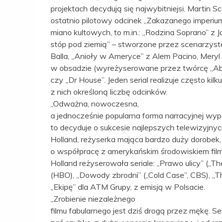
projektach decydują się najwybitniejsi. Martin
ostatnio pilotowy odcinek „Zakazanego imperium”.
miano kultowych, to m.in.: „Rodzina Soprano” z
stóp pod ziemią” – stworzone przez scenarzyst
Balla, „Anioły w Ameryce” z Alem Pacino, Mer
w obsadzie (wyreżyserowane przez twórcę „Abs
czy „Dr House”. Jeden serial realizuje często kil
z nich określoną liczbę odcinków.
„Odważna, nowoczesna,
a jednocześnie popularna forma narracyjnej wypo
to decyduje o sukcesie najlepszych telewizyjny
Holland, reżyserka mająca bardzo duży dorobek, j
o współpracę z amerykańskim środowiskiem fil
Holland reżyserowała seriale: „Prawo ulicy” („Th
(HBO), „Dowody zbrodni” („Cold Case”, CBS), „Th
„Ekipę” dla ATM Grupy, z emisją w Polsacie.
„Zrobienie niezależnego
filmu fabularnego jest dziś drogą przez mękę. Se