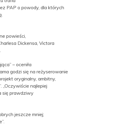
u trafia
zez PAP o powody, dla których
ą.
ne powieści,
harlesa Dickensa, Victora
.
jąca” – oceniła
sama godzi się na reżyserowanie
rojekt oryginalny, ambitny,
„Oczywiście najlepiej
ma się prawdziwy
obrych jeszcze mniej;
e”.