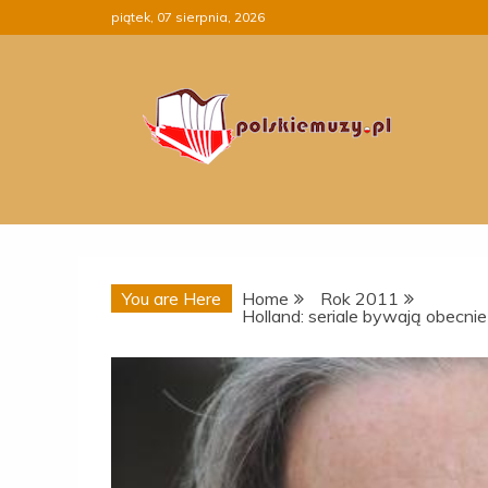
Skip
piątek, 07 sierpnia, 2026
to
content
You are Here
Home
Rok 2011
Holland: seriale bywają obecni