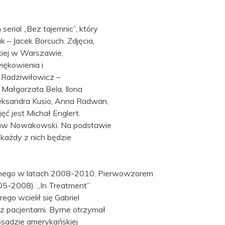
erial „Bez tajemnic”, który
– Jacek Borcuch. Zdjęcia,
kiej w Warszawie,
iękowienia i
y Radziwiłowicz –
 Małgorzata Bela, Ilona
leksandra Kusio, Anna Radwan,
ć jest Michał Englert.
aw Nowakowski. Na podstawie
każdy z nich będzie
izowanego w latach 2008-2010. Pierwowzorem
2005-2008). „In Treatment”
go wcielił się Gabriel
 pacjentami. Byrne otrzymał
bsadzie amerykańskiej