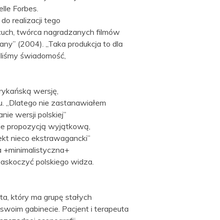
elle Forbes.
do realizacji tego
orcuch, twórca nagradzanych filmów
ny” (2004). „Taka produkcja to dla
eliśmy świadomość,
rykańską wersję,
u. „Dlatego nie zastanawiałem
e wersji polskiej”
ie propozycją wyjątkową,
ojekt nieco ekstrawagancki”
a +minimalistyczna+
zaskoczyć polskiego widza.
a, który ma grupę stałych
w swoim gabinecie. Pacjent i terapeuta