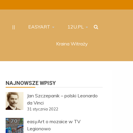
||
EASYART
12U.PL
Kraina Witraży
NAJNOWSZE WPISY
Jan Szczepanik – polski Leonardo
da Vinci
31 stycznia 2022
easyArt o mozaice w TV
Legionowo