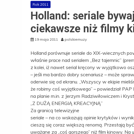
Rok 2011
Holland: seriale bywa
ciekawsze niż filmy 
19 maja 2011
polskiemuzy
Holland porównuje seriale do XIX-wiecznych pow
właśnie prace nad serialem „Bez tajemnic” (premi
z kolei, iż nawet serial kręcony w wyjątkowo os
– jeśli ma bardzo dobry scenariusz – może sprawi
oderwie się od ekranu. „Wszyscy w ekipie miel
że robimy coś wyjątkowego” – powiedział PAP 
na planie m.in. z Jerzym Radziwiłowiczem i Krys
„Z DUŻĄ ENERGIĄ KREACYJNĄ”
Za granicą telewizyjne
seriale – na co wskazują opinie krytyków i wynik
cieszą się coraz większą renomą. Przestają być
uważane za „coś gorszego” niż film kinowy. Na u