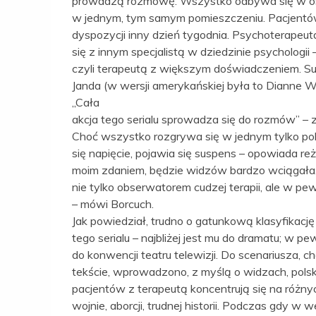
prowadzą rozmowę. Wszystko odbywa się w osz
w jednym, tym samym pomieszczeniu. Pacjentów 
dyspozycji inny dzień tygodnia. Psychoterapeuta,
się z innym specjalistą w dziedzinie psychologi
czyli terapeutą z większym doświadczeniem. Su
Janda (w wersji amerykańskiej była to Dianne W
„Cała
akcja tego serialu sprowadza się do rozmów” – 
Choć wszystko rozgrywa się w jednym tylko pok
się napięcie, pojawia się suspens – opowiada reży
moim zdaniem, będzie widzów bardzo wciągała.
nie tylko obserwatorem cudzej terapii, ale w pe
– mówi Borcuch.
Jak powiedział, trudno o gatunkową klasyfikację
tego serialu – najbliżej jest mu do dramatu; w p
do konwencji teatru telewizji. Do scenariusza
tekście, wprowadzono, z myślą o widzach, pols
pacjentów z terapeutą koncentrują się na różny
wojnie, aborcji, trudnej historii. Podczas gdy w