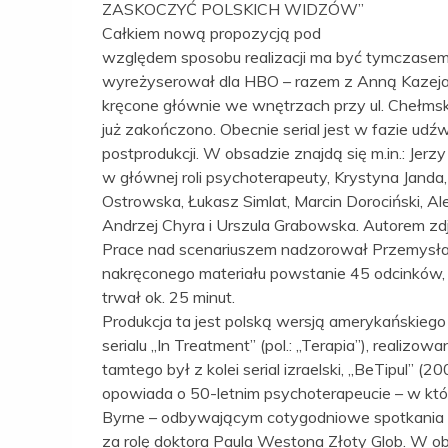
ZASKOCZYĆ POLSKICH WIDZÓW”
Całkiem nową propozycją pod
względem sposobu realizacji ma być tymczasem s
wyreżyserował dla HBO – razem z Anną Kazejak 
kręcone głównie we wnętrzach przy ul. Chełms
już zakończono. Obecnie serial jest w fazie udźw
postprodukcji. W obsadzie znajdą się m.in.: Jerz
w głównej roli psychoterapeuty, Krystyna Janda,
Ostrowska, Łukasz Simlat, Marcin Dorociński, A
Andrzej Chyra i Urszula Grabowska. Autorem zdję
Prace nad scenariuszem nadzorował Przemysł
nakręconego materiału powstanie 45 odcinków, 
trwał ok. 25 minut.
Produkcja ta jest polską wersją amerykańskiego
serialu „In Treatment” (pol.: „Terapia”), real
tamtego był z kolei serial izraelski, „BeTipul” (
opowiada o 50-letnim psychoterapeucie – w które
Byrne – odbywającym cotygodniowe spotkania z
za rolę doktora Paula Westona Złoty Glob. W o