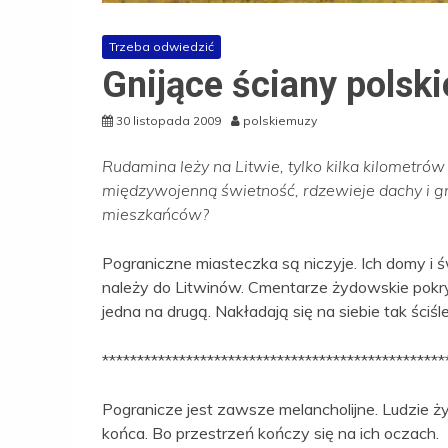
Trzeba odwiedzić
Gnijące ściany polsk
30 listopada 2009
polskiemuzy
Rudamina leży na Litwie, tylko kilka kilometró
międzywojenną świetność, rdzewieje dachy i g
mieszkańców?
Pograniczne miasteczka są niczyje. Ich domy i świ
należy do Litwinów. Cmentarze żydowskie pokry
jedna na drugą. Nakładają się na siebie tak ściś
*************************************************
Pogranicze jest zawsze melancholijne. Ludzie ż
końca. Bo przestrzeń kończy się na ich oczach.