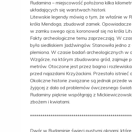
Rudamina – miejscowość położona kilka kilometr
układających się warstwach historii.
Litewskie legendy mówią o tym, że właśnie w Ru
króla Mendoga, zbudował zamek. Opowiadacze hi
w zamku swego ojca, koronował się na króla Li
Fakty archeologiczne temu zaprzeczają. W cza
była siedliskiem Jadźwingów. Stanowiła jedno
plemiona. W czasie badań archeologicznych w o
Wzgórze, na którym zbudowano gród, zajmuje 
metrów. Otoczone jest przez bagna i rozlewiska. 
przed najazdami Krzyżackimi. Przestało istnieć d
Okoliczne historie związane są jednak przede ws
żyjącej z dala od problemów ówczesnego świata,
Rudaminy pięknie współgrają z Mickiewiczowskim
zbożem i kwiatami.
*************************************************
Dwór w Rudaminie świeci pustymi oknami, które