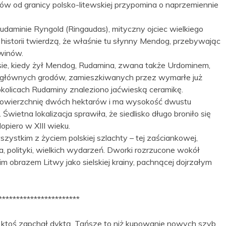
ów od granicy polsko-litewskiej przypomina o naprzemiennie
daminie Ryngold (Ringaudas), mityczny ojciec wielkiego
storii twierdzą, że właśnie tu słynny Mendog, przebywając
twinów.
sie, kiedy żył Mendog, Rudamina, zwana także Urdominem,
 z głównych grodów, zamieszkiwanych przez wymarłe już
kolicach Rudaminy znaleziono jaćwieską ceramikę.
powierzchnię dwóch hektarów i ma wysokość dwustu
Świetna lokalizacja sprawiła, że siedlisko długo broniło się
opiero w XIII wieku.
zystkim z życiem polskiej szlachty – tej zaściankowej,
 polityki, wielkich wydarzeń. Dworki rozrzucone wokół
 obrazem Litwy jako sielskiej krainy, pachnącej dojrzałym
***********************
 ktoś zapchał dyktą. Tańsze to niż kupowanie nowych szyb,