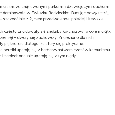
unizm, ze zrujnowanymi parkami i rdzewiejącymi dachami –
ie dominowało w Związku Radzieckim. Budując nowy ustrój,
 szczególnie z życiem przedwojennej polskiej i litewskiej
ch często znajdowały się siedziby kołchozów (a całe majątki
iemię) – dwory się zachowały. Znaleziono dla nich
y piękne, ale dlatego, że stały się praktyczne.
ne perełki uporają się z barbarzyństwem czasów komunizmu.
i zaniedbane, nie uporają się z tym nigdy.