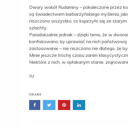
Dwory wokół Rudaminy – pokaleczone przez kom
są świadectwem barbarzyńskiego myślenia, jak
niszczono wszystko, co kojarzyło się ze starym –
szlachty.
Paradoksalnie jednak – dzięki temu, że w dwora
konfiskowano, by uprawiać na nich państwową z
zastosowanie – nie niszczono nie dlatego, że był
Minie jeszcze trochę czasu zanim klasycystycz
Niektóre z nich, w opłakanym stanie, zrujnowane 
IM
SHARE