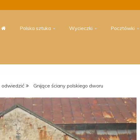
Polska sztuka
Wycieczki
Pocztówki
 odwiedzić
Gnijące ściany polskiego dworu