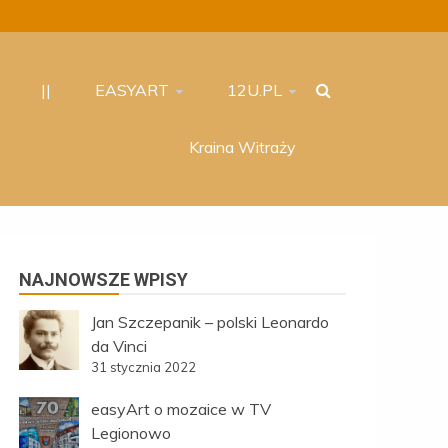
||
EASYART
12U.PL
Kraina Witraży
NAJNOWSZE WPISY
Jan Szczepanik – polski Leonardo
da Vinci
31 stycznia 2022
easyArt o mozaice w TV
Legionowo