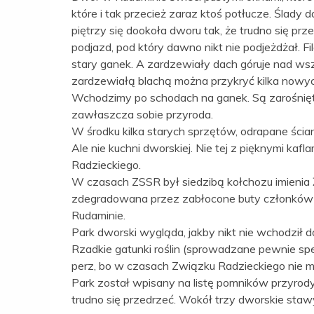
które i tak przecież zaraz ktoś potłucze. Ślady
piętrzy się dookoła dworu tak, że trudno się 
podjazd, pod który dawno nikt nie podjeżdżał.
stary ganek. A zardzewiały dach góruje nad ws
zardzewiałą blachą można przykryć kilka nowyc
Wchodzimy po schodach na ganek. Są zarośnięte
zawłaszcza sobie przyroda.
W środku kilka starych sprzętów, odrapane ścia
Ale nie kuchni dworskiej. Nie tej z pięknymi ka
Radzieckiego.
W czasach ZSSR był siedzibą kołchozu imienia 
zdegradowana przez zabłocone buty członków pa
Rudaminie.
Park dworski wygląda, jakby nikt nie wchodził 
Rzadkie gatunki roślin (sprowadzane pewnie specj
perz, bo w czasach Związku Radzieckiego nie m
Park został wpisany na listę pomników przyrody.
trudno się przedrzeć. Wokół trzy dworskie staw