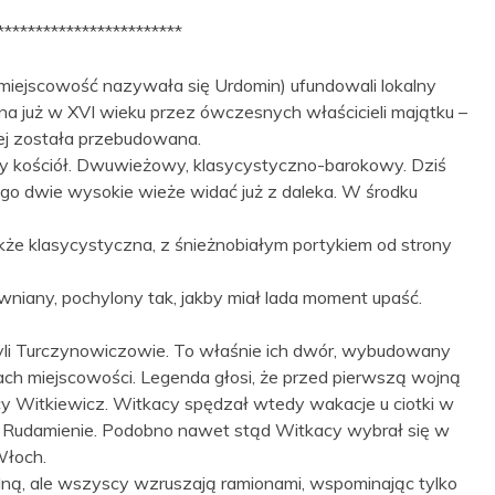
************************
miejscowość nazywała się Urdomin) ufundowali lokalny
a już w XVI wieku przez ówczesnych właścicieli majątku –
iej została przebudowana.
wy kościół. Dwuwieżowy, klasycystyczno-barokowy. Dziś
ego dwie wysokie wieże widać już z daleka. W środku
akże klasycystyczna, z śnieżnobiałym portykiem od strony
ewniany, pochylony tak, jakby miał lada moment upaść.
byli Turczynowiczowie. To właśnie ich dwór, wybudowany
eżach miejscowości. Legenda głosi, że przed pierwszą wojną
 Witkiewicz. Witkacy spędzał wtedy wakacje u ciotki w
 Rudamienie. Podobno nawet stąd Witkacy wybrał się w
Włoch.
alną, ale wszyscy wzruszają ramionami, wspominając tylko