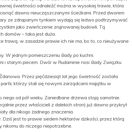
 dawnej świetności odnaleźć można w wysokiej trawie, która
przecisnąć dawno nieuczęszczanymi ścieżkami. Przed dworem
 Filary ze zdrapanym tynkiem wydają się ledwo podtrzymywać
zystkim jako zwieńczenie zrujnowanej budowli. Tą
h domów – taka jest duża.
 trawą, w zasadzie prawie ich nie ma, bo to, co nieużywane
ny. W jednym pomieszczeniu ślady po kuchni.
flami i starym piecem. Dwór w Rudaminie nosi ślady Związku
Żdanowa. Przez pięćdziesiąt lat jego świetność została
rtii, którzy stali się nowymi zarządcami majątku w
do niego od pół wieku. Zaniedbane drzewa stoją samotnie.
alnie przez właścicieli z dalekich stron) już dawno przykrył
iały dla nikogo żadnego znaczenia.
 Dziś jest to prawie siedem hektarów dzikości, przez którą
y nikomu do niczego niepotrzebne.