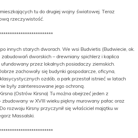
 mieszkających tu do drugiej wojny światowej. Teraz
nową rzeczywistość.
*************************
po innych starych dworach. We wsi Budvietis (Budwiecie, ok.
 zabudowań dworskich – drewniany spichlerz i kaplica
 ufundowany przez lokalnych posiadaczy ziemskich.
obrze zachowały się budynki gospodarcze, oficyna,
 klasycystycznych ozdób, a park przestał istnieć w latach
 nie były zainteresowane jego ochroną.
i Kirsna (Ostrów Kirsna) Tu można obejrzeć jeden z
– zbudowany w XVIII wieku piękny murowany pałac oraz
rozwoju Kirsny przyczynił się właściciel majątku w
egorz Massalski.
*************************