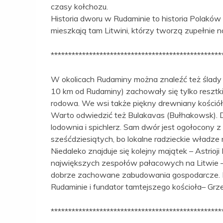
czasy kołchozu.
Historia dworu w Rudaminie to historia Polaków
mieszkają tam Litwini, którzy tworzą zupełnie 
*************************************************
W okolicach Rudaminy można znaleźć też ślady 
10 km od Rudaminy) zachowały się tylko resztki
rodowa. We wsi także piękny drewniany kościół
Warto odwiedzić też Bulakavas (Bułhakowsk). D
lodownia i spichlerz. Sam dwór jest ogołocony z
sześćdziesiątych, bo lokalne radzieckie władze
Niedaleko znajduje się kolejny majątek – Astrioj
największych zespołów pałacowych na Litwie 
dobrze zachowane zabudowania gospodarcze. Do 
Rudaminie i fundator tamtejszego kościoła– Grz
*************************************************