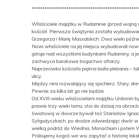
*************************************************
Właściciele majątku w Rudaminie (przed wojną 
kościół. Pierwsza świątynia została wybudowan
Grzegorza i Marię Massalskich. Dwa wieki późn
Nowi właściciele na jej miejscu wybudowali no
góruje nad wszystkimi budynkami Rudaminy, a j
zachwyca barokowe bogactwo ołtarzy.
Naprzeciwko kościoła piękna biała plebania – t
ulicy.
Między nimi rozwalający się spichlerz. Stary, dr
Pewnie za kilka lat go nie będzie.
Od XVIII wieku właścicielami majątku Urdomin 
prawie trzy wieki temu, stoi do dzisiaj na obrz
światową w dworze bywał też Stanisław Ignacy
Syłgudyszkach, po drodze odwiedzając dwór w
wielką podróż do Wiednia, Monachium i potem 
Próbujemy kogoś we wsi zapytać o historię lok