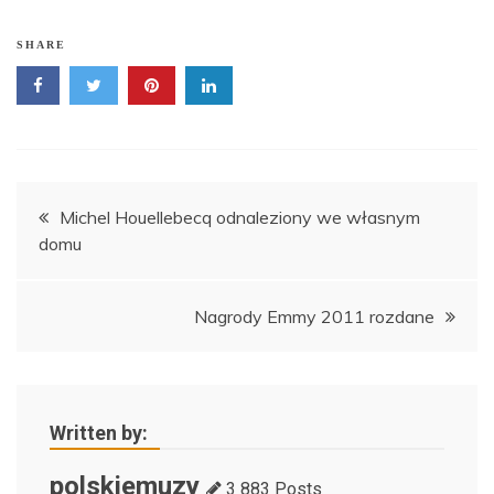
SHARE
Nawigacja
Michel Houellebecq odnaleziony we własnym
domu
wpisu
Nagrody Emmy 2011 rozdane
Written by:
polskiemuzy
3 883 Posts