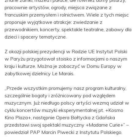
znane zamki, muzea i pałace, ale również domy pisarzy,
pracownie artystów, ogrody, miejsca związane z
francuskim przemysłem i rolnictwem. Wiele z tych miejsc
proponuje wyjątkowe atrakcje: zwiedzanie z
przewodnikiem, koncerty, spektakle teatralne, zabawy dla
dzieci i spacery tematyczne.
Z okazji polskiej prezydencji w Radzie UE Instytut Polski
w Paryżu przygotował stoisko z informacjami o naszym
kraju i kulturze. Można je zobaczyć w Domu Europy w
zabytkowej dzielnicy Le Marais.
„Przede wszystkim promujemy nasz program kulturalny,
szczególnie bogaty i zróżnicowany pod względem
muzycznym. Już niedługo polscy artyści wezmą udział w
cyklu koncertów muzyki eksperymentalnej pt. +Kosmo
Kino Plaza+, następnie Opera Bałtycka z Gdańska
przedstawi swoj spektakl muzyczny +Madame Curie+” –
powiedział PAP Marcin Piwecki z Instytutu Polskiego.