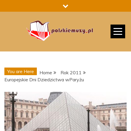
Skip
to
content
You are Here
Home
Rok 2011
Europejskie Dni Dziedzictwa wParyżu