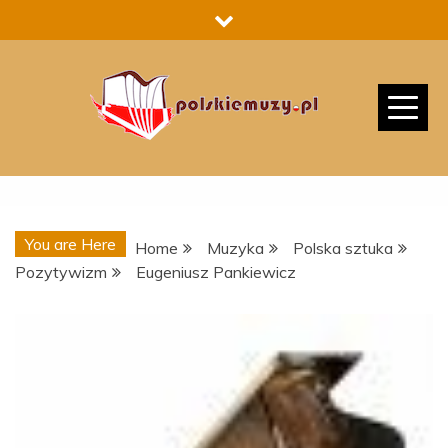
Skip
to
content
You are Here
Home
Muzyka
Polska sztuka
Pozytywizm
Eugeniusz Pankiewicz