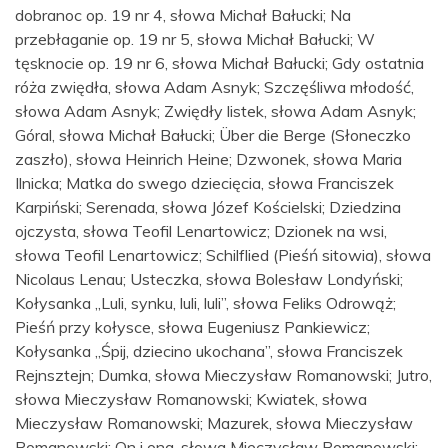
dobranoc op. 19 nr 4, słowa Michał Bałucki; Na
przebłaganie op. 19 nr 5, słowa Michał Bałucki; W
tęsknocie op. 19 nr 6, słowa Michał Bałucki; Gdy ostatnia
róża zwiędła, słowa Adam Asnyk; Szczęśliwa młodość,
słowa Adam Asnyk; Zwiędły listek, słowa Adam Asnyk;
Góral, słowa Michał Bałucki; Über die Berge (Słoneczko
zaszło), słowa Heinrich Heine; Dzwonek, słowa Maria
Ilnicka; Matka do swego dziecięcia, słowa Franciszek
Karpiński; Serenada, słowa Józef Kościelski; Dziedzina
ojczysta, słowa Teofil Lenartowicz; Dzionek na wsi,
słowa Teofil Lenartowicz; Schilflied (Pieśń sitowia), słowa
Nicolaus Lenau; Usteczka, słowa Bolesław Londyński;
Kołysanka „Luli, synku, luli, luli”, słowa Feliks Odrowąż;
Pieśń przy kołysce, słowa Eugeniusz Pankiewicz;
Kołysanka „Śpij, dziecino ukochana”, słowa Franciszek
Rejnsztejn; Dumka, słowa Mieczysław Romanowski; Jutro,
słowa Mieczysław Romanowski; Kwiatek, słowa
Mieczysław Romanowski; Mazurek, słowa Mieczysław
Romanowski; On i ona, słowa Mieczysław Romanowski;