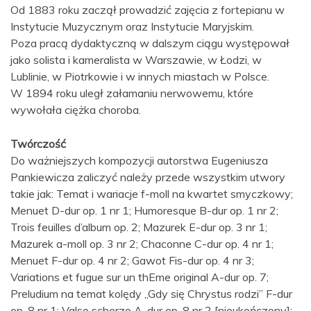
Od 1883 roku zaczął prowadzić zajęcia z fortepianu w
Instytucie Muzycznym oraz Instytucie Maryjskim.
Poza pracą dydaktyczną w dalszym ciągu występował
jako solista i kameralista w Warszawie, w Łodzi, w
Lublinie, w Piotrkowie i w innych miastach w Polsce.
W 1894 roku uległ załamaniu nerwowemu, które
wywołała ciężka choroba.
Twórczość
Do ważniejszych kompozycji autorstwa Eugeniusza
Pankiewicza zaliczyć należy przede wszystkim utwory
takie jak: Temat i wariacje f-moll na kwartet smyczkowy;
Menuet D-dur op. 1 nr 1; Humoresque B-dur op. 1 nr 2;
Trois feuilles d’album op. 2; Mazurek E-dur op. 3 nr 1;
Mazurek a-moll op. 3 nr 2; Chaconne C-dur op. 4 nr 1;
Menuet F-dur op. 4 nr 2; Gawot Fis-dur op. 4 nr 3;
Variations et fugue sur un thEme original A-dur op. 7;
Preludium na temat kolędy „Gdy się Chrystus rodzi” F-dur
op. 8 nr 1; Valse scherzo A-dur op. 8 nr 2 [nieukończony];