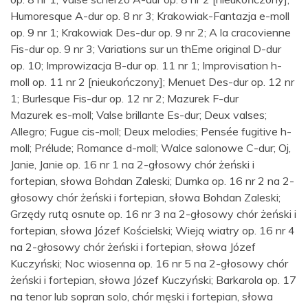
Humoresque A-dur op. 8 nr 3; Krakowiak-Fantazja e-moll
op. 9 nr 1; Krakowiak Des-dur op. 9 nr 2; A la cracovienne
Fis-dur op. 9 nr 3; Variations sur un thEme original D-dur
op. 10; Improwizacja B-dur op. 11 nr 1; Improvisation h-
moll op. 11 nr 2 [nieukończony]; Menuet Des-dur op. 12 nr
1; Burlesque Fis-dur op. 12 nr 2; Mazurek F-dur
Mazurek es-moll; Valse brillante Es-dur; Deux valses;
Allegro; Fugue cis-moll; Deux melodies; Pensée fugitive h-
moll; Prélude; Romance d-moll; Walce salonowe C-dur; Oj,
Janie, Janie op. 16 nr 1 na 2-głosowy chór żeński i
fortepian, słowa Bohdan Zaleski; Dumka op. 16 nr 2 na 2-
głosowy chór żeński i fortepian, słowa Bohdan Zaleski;
Grzędy rutą osnute op. 16 nr 3 na 2-głosowy chór żeński i
fortepian, słowa Józef Kościelski; Wieją wiatry op. 16 nr 4
na 2-głosowy chór żeński i fortepian, słowa Józef
Kuczyński; Noc wiosenna op. 16 nr 5 na 2-głosowy chór
żeński i fortepian, słowa Józef Kuczyński; Barkarola op. 17
na tenor lub sopran solo, chór męski i fortepian, słowa