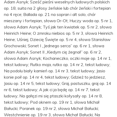
Adam Asnyk; Sześć pieśni weselnych ludowych polskich
op. 18, suita na 2 głosy żeńskie lub chór żeński i fortepian
na 4 ręce; Ballada op. 21 na sopran i alt solo, chór
mieszany i fortepian, słowa Or-Ot; Huczy woda op. 5 nr 1,
słowa Adam Asnyk; Tyś jak ten kwiatek op. 5 nr 2, słowa
Heinrich Heine; O zmroku niebios op. 5 nr 3, słowa Heinrich
Heine; Uśniej, Dziecię Święte op. 5 nr 4, słowa Stanisław
Grochowski; Sonet I „Jednego serca” op. 6 nr 1, słowa
Adam Asnyk; Sonet II „Kiedym cię żegnał” op. 6 nr 2,
słowa Adam Asnyk; Kochaneczko, oczki moje op. 14 nr 1,
tekst ludowy; Rutko moja, rutko op. 14 nr 2, tekst ludowy;
Na podolu biały kamień op. 14 nr 3, tekst ludowy; Jasio
konie poił op. 14 nr 4, tekst ludowy; Gdzież to jedziesz,
Jasiu op. 14 nr 5, tekst ludowy; Graj, pastuszku, graj op. 14
nr 6, tekst ludowy; A jak ci ja będę op. 14 nr 7, tekst
ludowy; Na gałęzi mi się ptaszki kołysały op. 14 nr 8,
tekst ludowy; Pod oknem op. 19 nr 1, słowa Michał
Bałucki; Poranek op. 19 nr 2, słowa Michał Bałucki;
Westchnienie op. 19 nr 3, słowa Michał Bałucki; Na