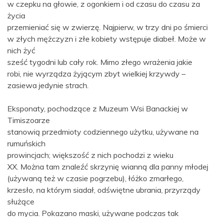
w czepku na głowie, z ogonkiem i od czasu do czasu za
życia
przemieniać się w zwierzę. Najpierw, w trzy dni po śmierci
w złych mężczyzn i złe kobiety wstępuje diabeł. Może w
nich żyć
sześć tygodni lub cały rok. Mimo złego wrażenia jakie
robi, nie wyrządza żyjącym zbyt wielkiej krzywdy –
zasiewa jedynie strach.
Eksponaty, pochodzące z Muzeum Wsi Banackiej w
Timiszoarze
stanowią przedmioty codziennego użytku, używane na
rumuńskich
prowincjach; większość z nich pochodzi z wieku
XX. Można tam znaleźć skrzynię wianną dla panny młodej
(używaną też w czasie pogrzebu), łóżko zmarłego,
krzesło, na którym siadał, odświętne ubrania, przyrządy
służące
do mycia. Pokazano maski, używane podczas tak