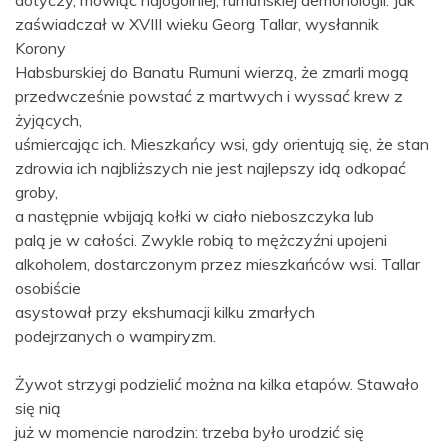
dotyczy, mówiąc najogólniej, rumuńskiej demonologii. Jak
zaświadczał w XVIII wieku Georg Tallar, wysłannik
Korony
Habsburskiej do Banatu Rumuni wierzą, że zmarli mogą
przedwcześnie powstać z martwych i wyssać krew z
żyjących,
uśmiercając ich. Mieszkańcy wsi, gdy orientują się, że stan
zdrowia ich najbliższych nie jest najlepszy idą odkopać
groby,
a następnie wbijają kołki w ciało nieboszczyka lub
palą je w całości. Zwykle robią to mężczyźni upojeni
alkoholem, dostarczonym przez mieszkańców wsi. Tallar
osobiście
asystował przy ekshumacji kilku zmarłych
podejrzanych o wampiryzm.
Żywot strzygi podzielić można na kilka etapów. Stawało
się nią
już w momencie narodzin: trzeba było urodzić się