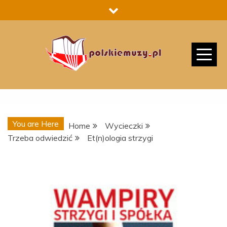
Skip
to
content
You are Here
Home
Wycieczki
Trzeba odwiedzić
Et(n)ologia strzygi