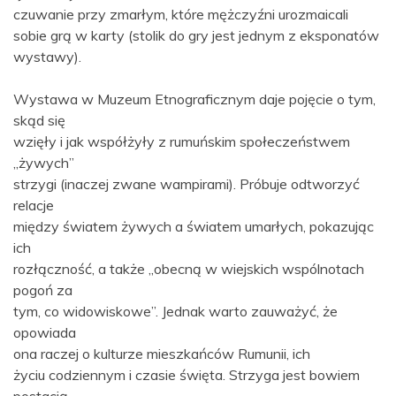
czuwanie przy zmarłym, które mężczyźni urozmaicali
sobie grą w karty (stolik do gry jest jednym z eksponatów
wystawy).
Wystawa w Muzeum Etnograficznym daje pojęcie o tym,
skąd się
wzięły i jak współżyły z rumuńskim społeczeństwem
„żywych”
strzygi (inaczej zwane wampirami). Próbuje odtworzyć
relacje
między światem żywych a światem umarłych, pokazując
ich
rozłączność, a także „obecną w wiejskich wspólnotach
pogoń za
tym, co widowiskowe”. Jednak warto zauważyć, że
opowiada
ona raczej o kulturze mieszkańców Rumunii, ich
życiu codziennym i czasie święta. Strzyga jest bowiem