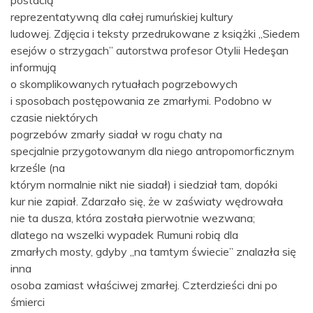
postacią
reprezentatywną dla całej rumuńskiej kultury
ludowej. Zdjęcia i teksty przedrukowane z książki „Siedem
esejów o strzygach” autorstwa profesor Otylii Hedeşan
informują
o skomplikowanych rytuałach pogrzebowych
i sposobach postępowania ze zmarłymi. Podobno w
czasie niektórych
pogrzebów zmarły siadał w rogu chaty na
specjalnie przygotowanym dla niego antropomorficznym
krześle (na
którym normalnie nikt nie siadał) i siedział tam, dopóki
kur nie zapiał. Zdarzało się, że w zaświaty wędrowała
nie ta dusza, która została pierwotnie wezwana;
dlatego na wszelki wypadek Rumuni robią dla
zmarłych mosty, gdyby „na tamtym świecie” znalazła się
inna
osoba zamiast właściwej zmarłej. Czterdzieści dni po
śmierci