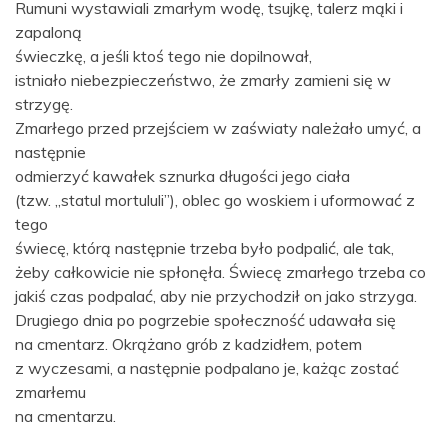
Rumuni wystawiali zmarłym wodę, tsujkę, talerz mąki i
zapaloną
świeczkę, a jeśli ktoś tego nie dopilnował,
istniało niebezpieczeństwo, że zmarły zamieni się w
strzygę.
Zmarłego przed przejściem w zaświaty należało umyć, a
następnie
odmierzyć kawałek sznurka długości jego ciała
(tzw. „statul mortululi”), oblec go woskiem i uformować z
tego
świecę, którą następnie trzeba było podpalić, ale tak,
żeby całkowicie nie spłonęła. Świecę zmarłego trzeba co
jakiś czas podpalać, aby nie przychodził on jako strzyga.
Drugiego dnia po pogrzebie społeczność udawała się
na cmentarz. Okrążano grób z kadzidłem, potem
z wyczesami, a następnie podpalano je, każąc zostać
zmarłemu
na cmentarzu.