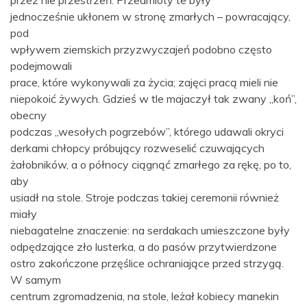
przez nie przestrzeń. Przedmioty te były
jednocześnie ukłonem w stronę zmarłych – powracający,
pod
wpływem ziemskich przyzwyczajeń podobno często
podejmowali
prace, które wykonywali za życia; zajęci pracą mieli nie
niepokoić żywych. Gdzieś w tle majaczył tak zwany „koń”,
obecny
podczas „wesołych pogrzebów”, którego udawali okryci
derkami chłopcy próbujący rozweselić czuwających
żałobników, a o północy ciągnąć zmarłego za rękę, po to,
aby
usiadł na stole. Stroje podczas takiej ceremonii również
miały
niebagatelne znaczenie: na serdakach umieszczone były
odpędzające zło lusterka, a do pasów przytwierdzone
ostro zakończone przęślice ochraniające przed strzygą.
W samym
centrum zgromadzenia, na stole, leżał kobiecy manekin