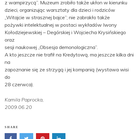
z wampirzycą”. Muzeum zrobiło także ukłon w kierunku
dzieci, organizując warsztaty dla dzieci i rodziców
„Witajcie w strasznej bajce”; nie zabrakło także
pożywki intelektualnej w postaci wykładów Iwony
Kołodziejewskiej – Degórskiej i Wojciecha Krysińskiego
oraz
sesji naukowej „Obsesja demonologiczna”.
A kto jeszcze nie trafił na Kredytową, ma jeszcze kilka dni
na
zapoznanie się ze strzygą i jej kompanią (wystawa wisi
do
28 czerwca).
Kamila Paprocka,
2009.06.20
SHARE