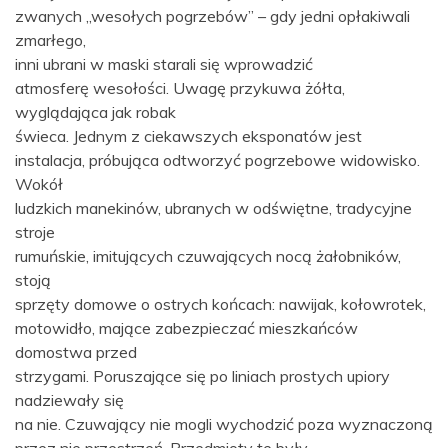
zwanych „wesołych pogrzebów” – gdy jedni opłakiwali
zmarłego,
inni ubrani w maski starali się wprowadzić
atmosferę wesołości. Uwagę przykuwa żółta,
wyglądająca jak robak
świeca. Jednym z ciekawszych eksponatów jest
instalacja, próbująca odtworzyć pogrzebowe widowisko.
Wokół
ludzkich manekinów, ubranych w odświętne, tradycyjne
stroje
rumuńskie, imitujących czuwających nocą żałobników,
stoją
sprzęty domowe o ostrych końcach: nawijak, kołowrotek,
motowidło, mające zabezpieczać mieszkańców
domostwa przed
strzygami. Poruszające się po liniach prostych upiory
nadziewały się
na nie. Czuwający nie mogli wychodzić poza wyznaczoną