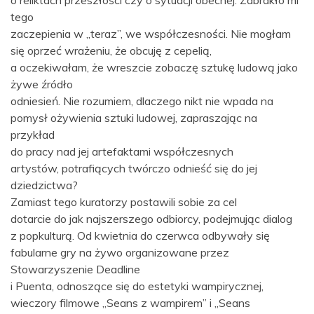
o reliktach przeszłości czy o sytuacji obecnej. Zabrakło mi
tego
zaczepienia w „teraz”, we współczesności. Nie mogłam
się oprzeć wrażeniu, że obcuję z cepelią,
a oczekiwałam, że wreszcie zobaczę sztukę ludową jako
żywe źródło
odniesień. Nie rozumiem, dlaczego nikt nie wpada na
pomysł ożywienia sztuki ludowej, zapraszając na
przykład
do pracy nad jej artefaktami współczesnych
artystów, potrafiących twórczo odnieść się do jej
dziedzictwa?
Zamiast tego kuratorzy postawili sobie za cel
dotarcie do jak najszerszego odbiorcy, podejmując dialog
z popkulturą. Od kwietnia do czerwca odbywały się
fabularne gry na żywo organizowane przez
Stowarzyszenie Deadline
i Puenta, odnoszące się do estetyki wampirycznej,
wieczory filmowe „Seans z wampirem” i „Seans