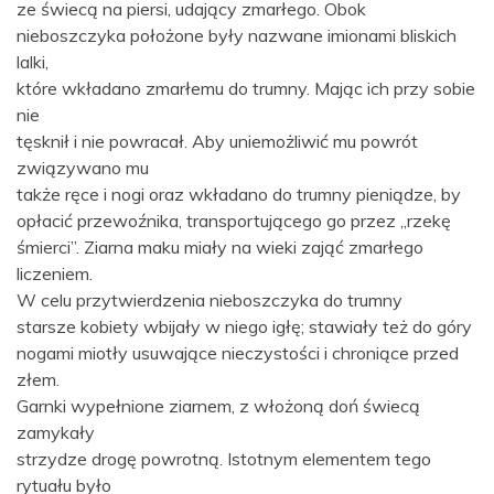
ze świecą na piersi, udający zmarłego. Obok
nieboszczyka położone były nazwane imionami bliskich
lalki,
które wkładano zmarłemu do trumny. Mając ich przy sobie
nie
tęsknił i nie powracał. Aby uniemożliwić mu powrót
związywano mu
także ręce i nogi oraz wkładano do trumny pieniądze, by
opłacić przewoźnika, transportującego go przez „rzekę
śmierci”. Ziarna maku miały na wieki zająć zmarłego
liczeniem.
W celu przytwierdzenia nieboszczyka do trumny
starsze kobiety wbijały w niego igłę; stawiały też do góry
nogami miotły usuwające nieczystości i chroniące przed
złem.
Garnki wypełnione ziarnem, z włożoną doń świecą
zamykały
strzydze drogę powrotną. Istotnym elementem tego
rytuału było