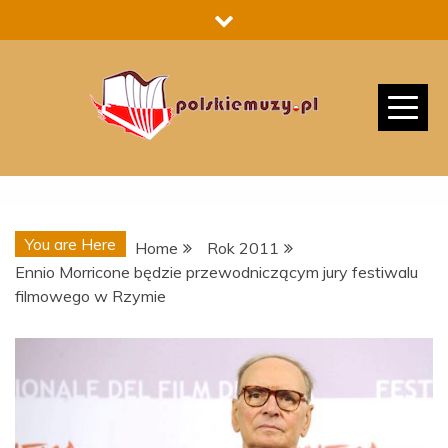
Skip
to
content
You are Here
Home
Rok 2011
Ennio Morricone będzie przewodniczącym jury festiwalu
filmowego w Rzymie