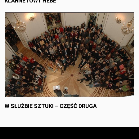
KLARNETOWY HEBE
W SŁUŻBIE SZTUKI – CZĘŚĆ DRUGA