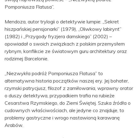
Pomponiusza Flatusa”.
Mendoza, autor trylogii o detektywie lumpie: „Sekret
hiszpańskiej pensjonarki” (1979), „Oliwkowy labirynt”
(1982) i „Przygody fryzjera damskiego” (2002) –
opowiadał o swoich związkach z polskim przemysłem
rybnym, konflikcie ze światowym guru architektury oraz
rodzimej Barcelonie.
„Niezwykła podróż Pomponiusza Flatusa” to
alternatywna historia początków naszej ery. Jej bohater,
rzymski patrycjusz, filozof z zamiłowania, wprawny orator
o duszy detektywa, przypadkiem trafia na rubieże
Cesarstwa Rzymskiego, do Ziemi Świętej. Szuka źródła o
cudownych właściwościach, ale jedyne co znajduje, to
problemy gastryczne i wrogo nastawioną karawanę
Arabów.