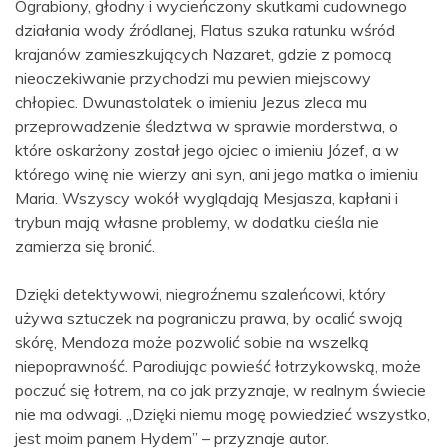
Ograbiony, głodny i wycieńczony skutkami cudownego
działania wody źródlanej, Flatus szuka ratunku wśród
krajanów zamieszkujących Nazaret, gdzie z pomocą
nieoczekiwanie przychodzi mu pewien miejscowy
chłopiec. Dwunastolatek o imieniu Jezus zleca mu
przeprowadzenie śledztwa w sprawie morderstwa, o
które oskarżony został jego ojciec o imieniu Józef, a w
którego winę nie wierzy ani syn, ani jego matka o imieniu
Maria. Wszyscy wokół wyglądają Mesjasza, kapłani i
trybun mają własne problemy, w dodatku cieśla nie
zamierza się bronić.
Dzięki detektywowi, niegroźnemu szaleńcowi, który
używa sztuczek na pograniczu prawa, by ocalić swoją
skórę, Mendoza może pozwolić sobie na wszelką
niepoprawność. Parodiując powieść łotrzykowską, może
poczuć się łotrem, na co jak przyznaje, w realnym świecie
nie ma odwagi. „Dzięki niemu mogę powiedzieć wszystko,
jest moim panem Hydem” – przyznaje autor.