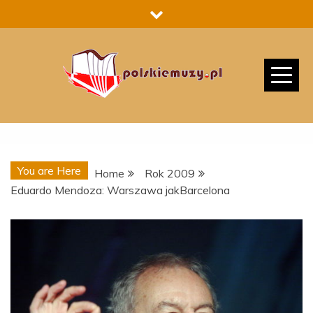
Skip
to
content
You are Here
Home
Rok 2009
Eduardo Mendoza: Warszawa jakBarcelona