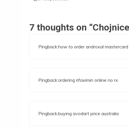
7 thoughts on “
Chojnic
Pingback:
how to order androxal mastercard
Pingback:
ordering rifaximin online no rx
Pingback:
buying avodart price australia