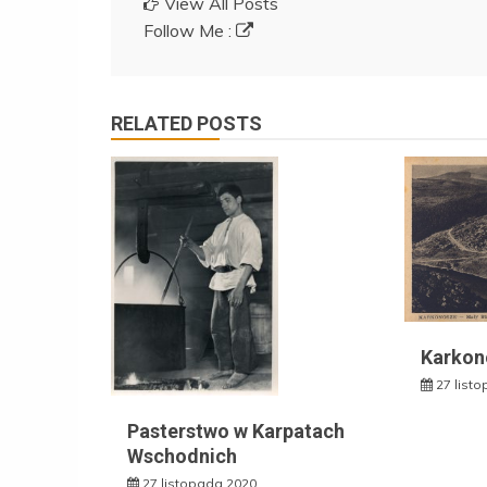
View All Posts
Follow Me :
RELATED POSTS
Karkon
27 list
Pasterstwo w Karpatach
Wschodnich
27 listopada 2020