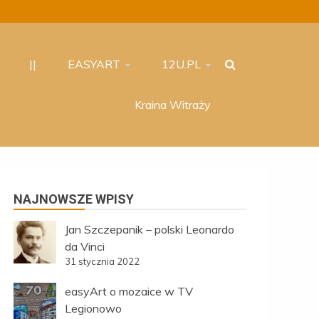
||
EASYART
12U.PL
Kraina Witraży
NAJNOWSZE WPISY
Jan Szczepanik – polski Leonardo
da Vinci
31 stycznia 2022
easyArt o mozaice w TV
Legionowo