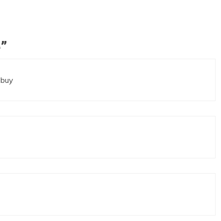
e
”
 buy