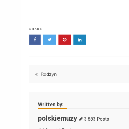
SHARE
Nawigacja
Radzyn
wpisu
Written by:
polskiemuzy
3 883 Posts