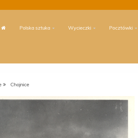
Polska sztuka
Wycieczki
Pocztówki
e
Chojnice