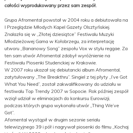
całości wyprodukowany przez sam zespół.
Grupa Afromental powstał w 2004 roku a debiutowała na
I Przeglądzie Młodych Kapel Gazety Olsztyńskiej.
Znalazła się w „Złotej dziesiątce” Festiwalu Muzyki
Młodzieżowej Gama w Kołobrzegu, za interpretację
utworu „Bananowy Song” zespołu Vox w stylu reggae. Za
ten sam utwór Afromental zdobył wyróżnienie na
Festiwalu Piosenki Studenckiej w Krakowie.
W 2007 roku ukazał się debiutancki album Afromental,
zatytułowany „The Breakthru”. Singiel z tej płyty „I’ve Got
What You Need”, został zakwalifikowany do udziału w
festiwalu Top Trendy 2007 w Sopocie. Rok później zespół
wziął udział w eliminacjach do konkursu Eurowizji,
podczas których grupa wykonała utwór „Thing We’ve
Got”.
Afomental wystąpił w drugim sezonie serialu
telewizyjnego 39 i pół i nagrywał piosenki do filmu „Kochaj