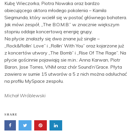
Kubę Wieczorka, Piotra Nowaka oraz bardzo
obiecującego aktora młodego pokolenia – Kamila
Siegmunda, który wcielił się w postać głównego bohatera.
Jak mówi zespół, „The B.O.M.B.” w znacznie większym
stopniu oddaje koncertową energię grupy.
Na płycie znalazły się dwa znane już single –
„Rock&Rollin’ Love” i „Rollin’ With You” oraz kojarzone już
z koncertów utwory „The Bomb” i „Rise Of The Rage”. Na
płycie gościnnie pojawiają sie m.in.: Anna Karwan, Piotr
Baron, Jose Torres, VNM oraz chór Sound’n’Grace. Płyta
zawiera w sumie 15 utworów a 5 z nich można odsłuchać
na profilu MySpace zespołu.
Michał Wróblewski
SHARE