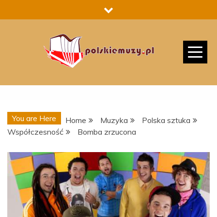
Skip
to
content
You are Here
Home
Muzyka
Polska sztuka
Współczesność
Bomba zrzucona