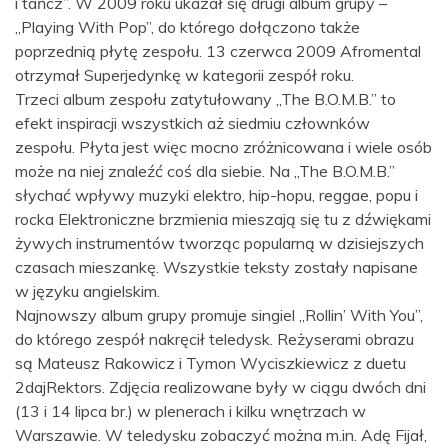
i tańcz”. W 2009 roku ukazał się drugi album grupy –
„Playing With Pop”, do którego dołączono także
poprzednią płytę zespołu. 13 czerwca 2009 Afromental
otrzymał Superjedynkę w kategorii zespół roku.
Trzeci album zespołu zatytułowany „The B.O.M.B.” to
efekt inspiracji wszystkich aż siedmiu człownków
zespołu. Płyta jest więc mocno zróżnicowana i wiele osób
może na niej znaleźć coś dla siebie. Na „The B.O.M.B.”
słychać wpływy muzyki elektro, hip-hopu, reggae, popu i
rocka Elektroniczne brzmienia mieszają się tu z dźwiękami
żywych instrumentów tworząc popularną w dzisiejszych
czasach mieszankę. Wszystkie teksty zostały napisane
w języku angielskim.
Najnowszy album grupy promuje singiel „Rollin’ With You”,
do którego zespół nakręcił teledysk. Reżyserami obrazu
są Mateusz Rakowicz i Tymon Wyciszkiewicz z duetu
2dajRektors. Zdjęcia realizowane były w ciągu dwóch dni
(13 i 14 lipca br.) w plenerach i kilku wnętrzach w
Warszawie. W teledysku zobaczyć można m.in. Adę Fijał,