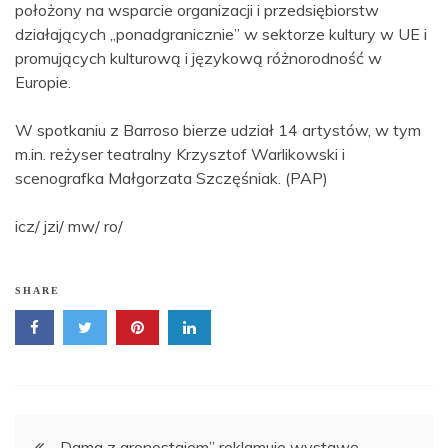
położony na wsparcie organizacji i przedsiębiorstw
działających „ponadgranicznie” w sektorze kultury w UE i
promujących kulturową i językową różnorodność w
Europie.
W spotkaniu z Barroso bierze udział 14 artystów, w tym
m.in. reżyser teatralny Krzysztof Warlikowski i
scenografka Małgorzata Szczęśniak. (PAP)
icz/ jzi/ mw/ ro/
SHARE
Nawigacja
„Dama z gronostajem” reklamuje wystawę