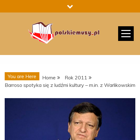
Skip
to
content
You are Here
Home
Rok 2011
Barroso spotyka się z ludźmi kultury – m.in. z Warlikowskim