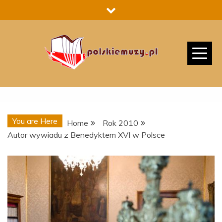
Skip
to
content
You are Here
Home
Rok 2010
Autor wywiadu z Benedyktem XVI w Polsce