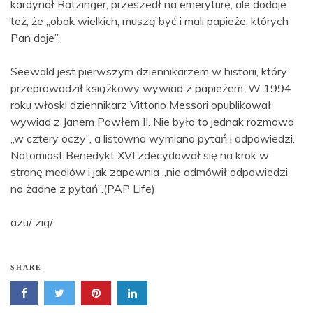
kardynał Ratzinger, przeszedł na emeryturę, ale dodaje
też, że „obok wielkich, muszą być i mali papieże, których
Pan daje”.
Seewald jest pierwszym dziennikarzem w historii, który
przeprowadził książkowy wywiad z papieżem. W 1994
roku włoski dziennikarz Vittorio Messori opublikował
wywiad z Janem Pawłem II. Nie była to jednak rozmowa
„w cztery oczy”, a listowna wymiana pytań i odpowiedzi.
Natomiast Benedykt XVI zdecydował się na krok w
stronę mediów i jak zapewnia „nie odmówił odpowiedzi
na żadne z pytań”.(PAP Life)
azu/ zig/
SHARE