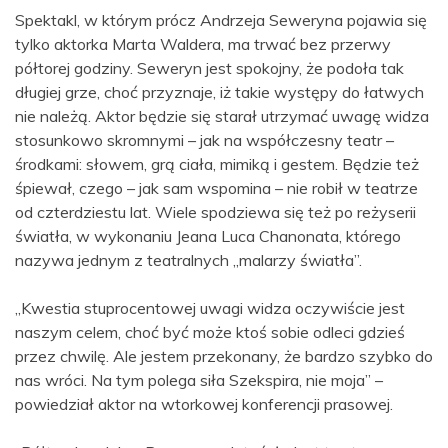
Spektakl, w którym prócz Andrzeja Seweryna pojawia się
tylko aktorka Marta Waldera, ma trwać bez przerwy
półtorej godziny. Seweryn jest spokojny, że podoła tak
długiej grze, choć przyznaje, iż takie występy do łatwych
nie należą. Aktor będzie się starał utrzymać uwagę widza
stosunkowo skromnymi – jak na współczesny teatr –
środkami: słowem, grą ciała, mimiką i gestem. Będzie też
śpiewał, czego – jak sam wspomina – nie robił w teatrze
od czterdziestu lat. Wiele spodziewa się też po reżyserii
światła, w wykonaniu Jeana Luca Chanonata, którego
nazywa jednym z teatralnych „malarzy światła”.
„Kwestia stuprocentowej uwagi widza oczywiście jest
naszym celem, choć być może ktoś sobie odleci gdzieś
przez chwilę. Ale jestem przekonany, że bardzo szybko do
nas wróci. Na tym polega siła Szekspira, nie moja” –
powiedział aktor na wtorkowej konferencji prasowej.