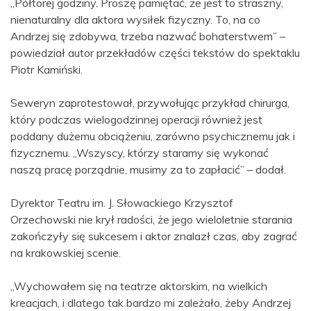
„Półtorej godziny. Proszę pamiętać, że jest to straszny,
nienaturalny dla aktora wysiłek fizyczny. To, na co
Andrzej się zdobywa, trzeba nazwać bohaterstwem” –
powiedział autor przekładów części tekstów do spektaklu
Piotr Kamiński.
Seweryn zaprotestował, przywołując przykład chirurga,
który podczas wielogodzinnej operacji również jest
poddany dużemu obciążeniu, zarówno psychicznemu jak i
fizycznemu. „Wszyscy, którzy staramy się wykonać
naszą pracę porządnie, musimy za to zapłacić” – dodał.
Dyrektor Teatru im. J. Słowackiego Krzysztof
Orzechowski nie krył radości, że jego wieloletnie starania
zakończyły się sukcesem i aktor znalazł czas, aby zagrać
na krakowskiej scenie.
„Wychowałem się na teatrze aktorskim, na wielkich
kreacjach, i dlatego tak bardzo mi zależało, żeby Andrzej