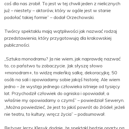
coś dla nas zrobił. To jest w tej chwili jeden z nielicznych
już – niestety – aktorów, który w ogóle jest w stanie
podołać takiej formie” – dodał Orzechowski.
Twórcy spektaklu mają wątpliwości jak nazwać rodzaj
przedstawienia, który przygotowują dla krakowskiej
publiczności.
„Sztuka monodramu? Ja nie wiem, jak naprawdę nazwać
to, co państwo tu zobaczycie. Jak słyszę słowo
+monodram+, to widzę maleńką salkę, dekoracyjkę, 50
osób na sali i opowiadamy sobie jakąś historię. Ale wiem
jedno – że występ jednego człowieka istnieje od tysięcy
lat. Przychodził człowiek do ogniska i opowiadał, a
właśnie my opowiadamy o czymś” – powiedział Seweryn.
„Można powiedzieć, że jest to jakiś powrót do źródeł, jeżeli
nie teatru, to kultury, wręcz życia” – podsumował.
Reżyser Jerzy Klesyk dodaje, że spektakl będzie oparty na