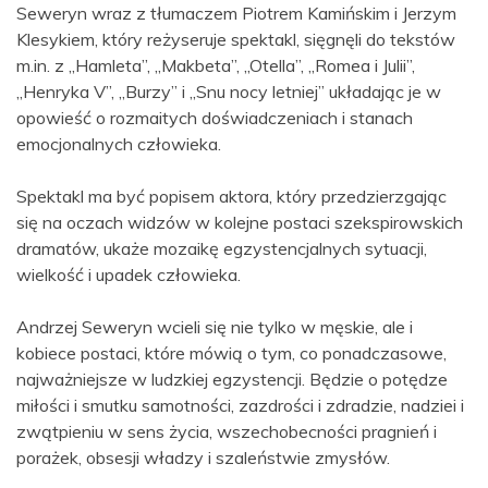
Seweryn wraz z tłumaczem Piotrem Kamińskim i Jerzym
Klesykiem, który reżyseruje spektakl, sięgnęli do tekstów
m.in. z „Hamleta”, „Makbeta”, „Otella”, „Romea i Julii”,
„Henryka V”, „Burzy” i „Snu nocy letniej” układając je w
opowieść o rozmaitych doświadczeniach i stanach
emocjonalnych człowieka.
Spektakl ma być popisem aktora, który przedzierzgając
się na oczach widzów w kolejne postaci szekspirowskich
dramatów, ukaże mozaikę egzystencjalnych sytuacji,
wielkość i upadek człowieka.
Andrzej Seweryn wcieli się nie tylko w męskie, ale i
kobiece postaci, które mówią o tym, co ponadczasowe,
najważniejsze w ludzkiej egzystencji. Będzie o potędze
miłości i smutku samotności, zazdrości i zdradzie, nadziei i
zwątpieniu w sens życia, wszechobecności pragnień i
porażek, obsesji władzy i szaleństwie zmysłów.