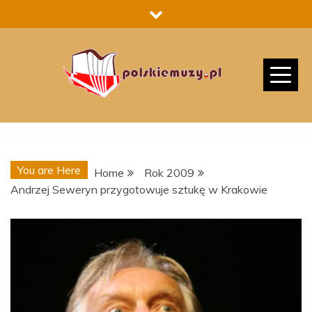
Skip
to
content
You are Here
Home
Rok 2009
Andrzej Seweryn przygotowuje sztukę w Krakowie