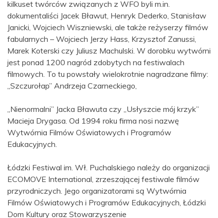
kilkuset twórców związanych z WFO byli m.in.
dokumentaliści Jacek Bławut, Henryk Dederko, Stanisław
Janicki, Wojciech Wiszniewski, ale także reżyserzy filmów
fabularnych – Wojciech Jerzy Hass, Krzysztof Zanussi,
Marek Koterski czy Juliusz Machulski. W dorobku wytwórni
jest ponad 1200 nagród zdobytych na festiwalach
filmowych. To tu powstały wielokrotnie nagradzane filmy:
„Szczurołap” Andrzeja Czarneckiego,
„Nienormalni” Jacka Bławuta czy „Usłyszcie mój krzyk”
Macieja Drygasa. Od 1994 roku firma nosi nazwę
Wytwórnia Filmów Oświatowych i Programów
Edukacyjnych.
Łódzki Festiwal im. Wł. Puchalskiego należy do organizacji
ECOMOVE International, zrzeszającej festiwale filmów
przyrodniczych. Jego organizatorami są Wytwórnia
Filmów Oświatowych i Programów Edukacyjnych, Łódzki
Dom Kultury oraz Stowarzyszenie