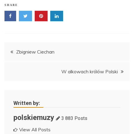
SHARE
Nawigacja
Zbigniew Ciechan
wpisu
W alkowach królów Polski
Written by:
polskiemuzy
3 883 Posts
View All Posts