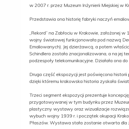
w 2007 r. przez Muzeum Inżynierii Miejskiej w K
Przedstawia ona historię fabryki naczyń emali
„Rekord” na Zabłociu w Krakowie, założonej w 19
wojny światowej funkcjonowała pod nazwą Deu
Emaliowanych). Jej dzierżawcą, a potem właścic
Schindlera została znacjonalizowana, a na jej 
podzespoły telekomunikacyjne. Działała ona do
Druga część ekspozycji jest poświęcona historii
dzięki któremu krakowska historia zyskała świa
Trzeci segment ekspozycji prezentuje koncepcj
przygotowywanej w tym budynku przez Muzeum 
plastyczny wystawy oraz wizualizacje rozwiąza
wybuch wojny 1939 r. i początek okupacji Krako
Płaszów. Wystawa stała zostanie otwarta dla z