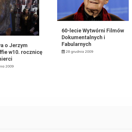
60-lecie Wytwórni Filmów
Dokumentalnych i
Fabularnych
a o Jerzym
fie w10. rocznicę
28 grudnia 2009
ierci
nia 2009