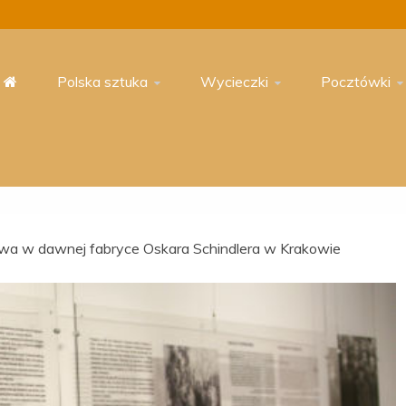
Polska sztuka
Wycieczki
Pocztówki
a w dawnej fabryce Oskara Schindlera w Krakowie