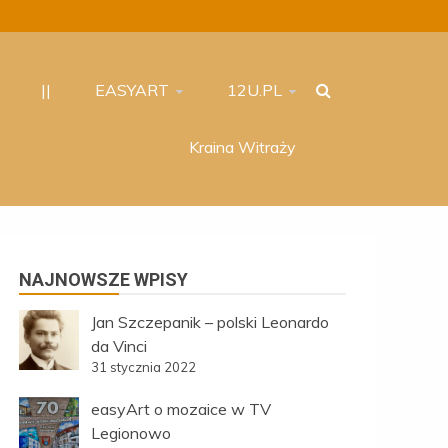
||
EASYART
12U.PL
Kraina Witraży
NAJNOWSZE WPISY
Jan Szczepanik – polski Leonardo
da Vinci
31 stycznia 2022
easyArt o mozaice w TV
Legionowo