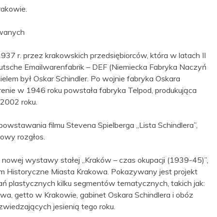
rakowie.
owanych
37 r. przez krakowskich przedsiębiorców, która w latach II
tsche Emailwarenfabrik – DEF (Niemiecka Fabryka Naczyń
ielem był Oskar Schindler. Po wojnie fabryka Oskara
terenie w 1946 roku powstała fabryka Telpod, produkująca
 2002 roku.
 powstawania filmu Stevena Spielberga „Lista Schindlera”,
towy rozgłos.
ę nowej wystawy stałej „Kraków – czas okupacji (1939-45)”,
Historyczne Miasta Krakowa. Pokazywany jest projekt
ń plastycznych kilku segmentów tematycznych, takich jak:
wa, getto w Krakowie, gabinet Oskara Schindlera i obóz
wiedzających jesienią tego roku.