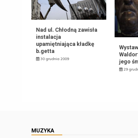
Nad ul. Chłodną zawisła
instalacja
upamiętniająca kładkę
Wystaw
b.getta
Waldorf
30 grudnia 2009
jego śm
29 grud
MUZYKA