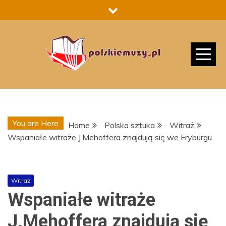
Skip
to
content
You are Here
Home
Polska sztuka
Witraż
Wspaniałe witraże J.Mehoffera znajdują się we Fryburgu
Witraż
Wspaniałe witraże
J.Mehoffera znajdują się