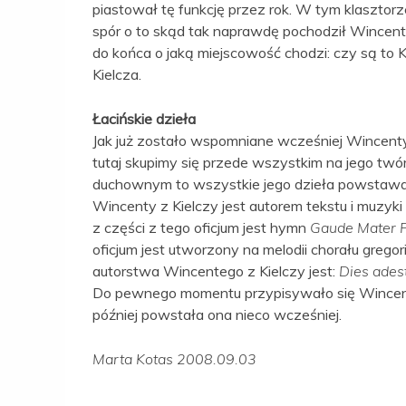
piastował tę funkcję przez rok. W tym klasztorz
spór o to skąd tak naprawdę pochodził Wincenty z
do końca o jaką miejscowość chodzi: czy są to 
Kielcza.
Łacińskie dzieła
Jak już zostało wspomniane wcześniej Wincenty
tutaj skupimy się przede wszystkim na jego twór
duchownym to wszystkie jego dzieła powstawał
Wincenty z Kielczy jest autorem tekstu i muzyki
z części z tego oficjum jest hymn
Gaude Mater 
oficjum jest utworzony na melodii chorału grego
autorstwa Wincentego z Kielczy jest:
Dies ades
Do pewnego momentu przypisywało się Wincen
później powstała ona nieco wcześniej.
Marta Kotas 2008.09.03