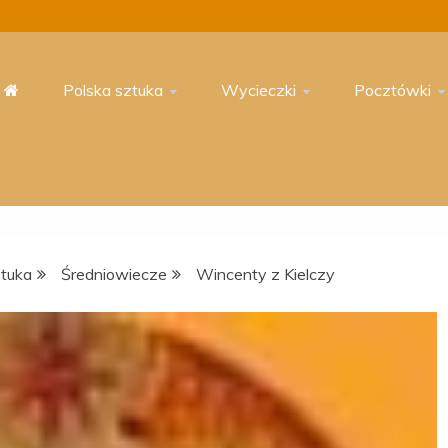
Polska sztuka
Wycieczki
Pocztówki
ztuka
Średniowiecze
Wincenty z Kielczy