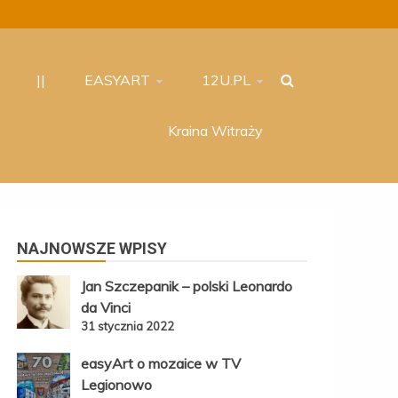
||
EASYART
12U.PL
Kraina Witraży
NAJNOWSZE WPISY
Jan Szczepanik – polski Leonardo
da Vinci
31 stycznia 2022
easyArt o mozaice w TV
Legionowo