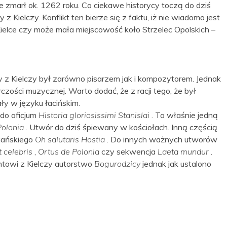
e zmarł ok. 1262 roku. Co ciekawe historycy toczą do dziś
 Kielczy. Konflikt ten bierze się z faktu, iż nie wiadomo jest
Kielce czy może mała miejscowość koło Strzelec Opolskich –
 z Kielczy był zarówno pisarzem jak i kompozytorem. Jednak
czości muzycznej. Warto dodać, że z racji tego, że był
y w języku łacińskim.
 do oficjum
Historia gloriosissimi Stanislai
. To właśnie jedną
Polonia
. Utwór do dziś śpiewany w kościołach. Inną częścią
riańskiego
Oh salutaris Hostia
. Do innych ważnych utworów
t celebris
,
Ortus de Polonia
czy sekwencja
Laeta mundur
.
towi z Kielczy autorstwo
Bogurodzicy
jednak jak ustalono