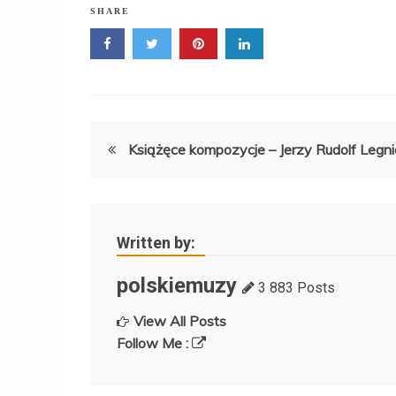
SHARE
Nawigacja
Książęce kompozycje
– Jerzy Rudolf Legni
wpisu
Written by:
polskiemuzy
3 883 Posts
View All Posts
Follow Me :