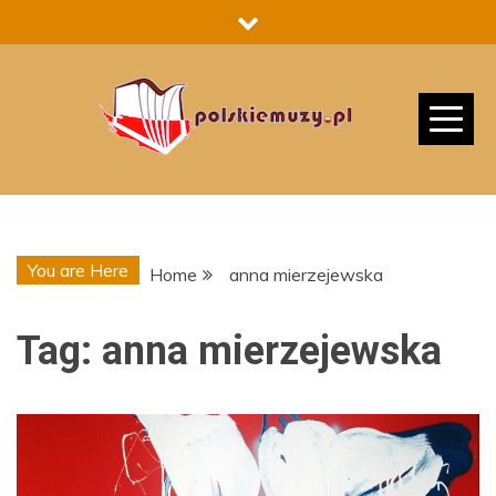
Skip
to
content
You are Here
Home
anna mierzejewska
Tag:
anna mierzejewska