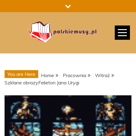
Skip
to
content
You are Here
Home
Pracownia
Witraż
Szklane obrazyFelieton Jana Urygi