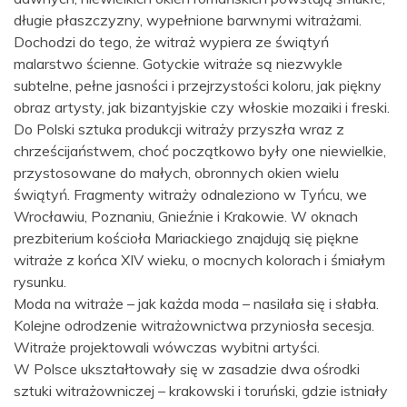
długie płaszczyzny, wypełnione barwnymi witrażami.
Dochodzi do tego, że witraż wypiera ze świątyń
malarstwo ścienne. Gotyckie witraże są niezwykle
subtelne, pełne jasności i przejrzystości koloru, jak piękny
obraz artysty, jak bizantyjskie czy włoskie mozaiki i freski.
Do Polski sztuka produkcji witraży przyszła wraz z
chrześcijaństwem, choć początkowo były one niewielkie,
przystosowane do małych, obronnych okien wielu
świątyń. Fragmenty witraży odnaleziono w Tyńcu, we
Wrocławiu, Poznaniu, Gnieźnie i Krakowie. W oknach
prezbiterium kościoła Mariackiego znajdują się piękne
witraże z końca XIV wieku, o mocnych kolorach i śmiałym
rysunku.
Moda na witraże – jak każda moda – nasilała się i słabła.
Kolejne odrodzenie witrażownictwa przyniosła secesja.
Witraże projektowali wówczas wybitni artyści.
W Polsce ukształtowały się w zasadzie dwa ośrodki
sztuki witrażowniczej – krakowski i toruński, gdzie istniały