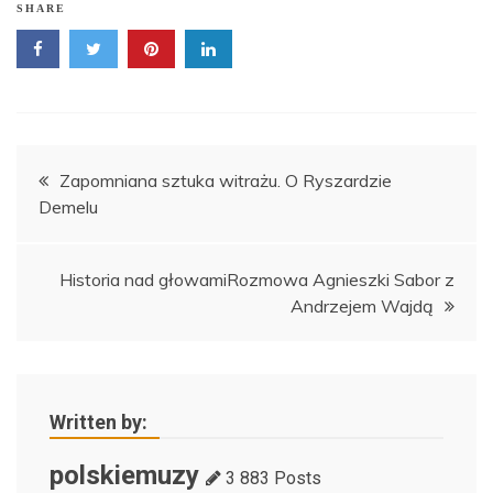
SHARE
Nawigacja
Zapomniana sztuka witrażu. O Ryszardzie
Demelu
wpisu
Historia nad głowamiRozmowa Agnieszki Sabor z
Andrzejem Wajdą
Written by:
polskiemuzy
3 883 Posts