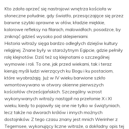
Kto zdoła oprzeć się nastrojowi wnętrza kościoła w
słoneczne południe, gdy światło, przesączające się przez
barwne szybki oprawne w ołów, kładzie miękkie,
kolorowe refleksy na filarach, malowidłach, posadzce, by
zniknąć gdzieś wysoko pod sklepieniami.
Historia witraży sięga bardzo odległych dziejów kultury
religijnej. Znane były w starożytnym Egipcie, gdzie pełniły
rolę klejnotów. Dziś też są klejnotami o szczególnej
wymowie i roli. To one, jak przed wiekami, tak i teraz
kierują myśli ludzi wierzących ku Bogu i ku postaciom,
które wyobrażają. Już w IV wieku barwione szkło
wmontowywano w otwory okienne pierwszych
kościołów chrześcijańskich. Szczególny wzrost
wykonywanych witraży nastąpił na przełomie X i XI
wieku, kiedy to pojawiły się one nie tylko w świątyniach,
lecz także na dworach królów i innych możnych
dostojników. Z tego czasu znany jest mnich Werinher z
Tegernsee, wykonujący liczne witraże, a dokładny opis tej