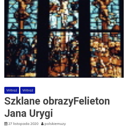
Witraż
Witraż
Szklane obrazyFelieton
Jana Urygi
27 listopada 2020
polskiemuzy