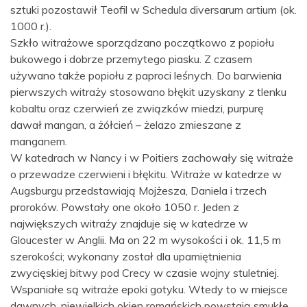
sztuki pozostawił Teofil w Schedula diversarum artium (ok.
1000 r.).
Szkło witrażowe sporządzano początkowo z popiołu
bukowego i dobrze przemytego piasku. Z czasem
używano także popiołu z paproci leśnych. Do barwienia
pierwszych witraży stosowano błękit uzyskany z tlenku
kobaltu oraz czerwień ze związków miedzi, purpurę
dawał mangan, a żółcień – żelazo zmieszane z
manganem.
W katedrach w Nancy i w Poitiers zachowały się witraże
o przewadze czerwieni i błękitu. Witraże w katedrze w
Augsburgu przedstawiają Mojżesza, Daniela i trzech
proroków. Powstały one około 1050 r. Jeden z
największych witraży znajduje się w katedrze w
Gloucester w Anglii. Ma on 22 m wysokości i ok. 11,5 m
szerokości; wykonany został dla upamiętnienia
zwycięskiej bitwy pod Crecy w czasie wojny stuletniej.
Wspaniałe są witraże epoki gotyku. Wtedy to w miejsce
dawnych, niewielkich okien romańskich powstają smukłe,