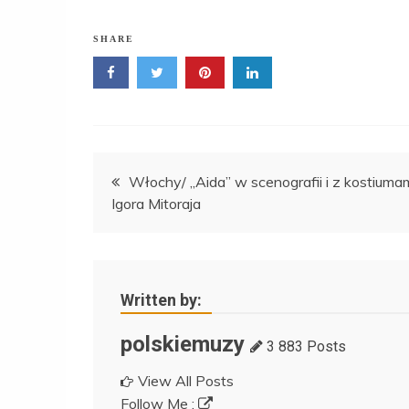
SHARE
Nawigacja
Włochy/ „Aida” w scenografii i z kostiuma
Igora Mitoraja
wpisu
Written by:
polskiemuzy
3 883 Posts
View All Posts
Follow Me :