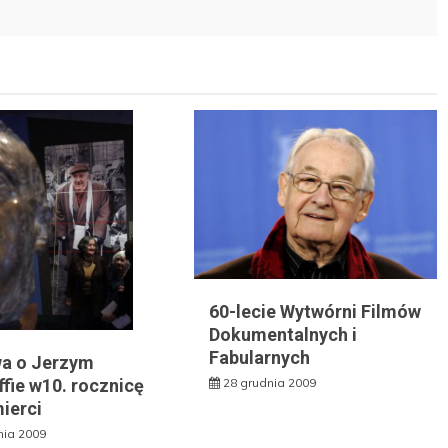
60-lecie Wytwórni Filmów
Dokumentalnych i
Fabularnych
a o Jerzym
fie w10. rocznicę
28 grudnia 2009
ierci
nia 2009