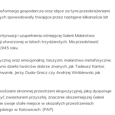
nsformacja gospodarcza oraz idące za tymi przeobrażeniami
nych spowodowały trwające przez następne kilkanaście lat
uacji i uzupełnieniu istniejącej Galerii Malarstwa
i utworzonej w latach trzydziestych. Ma przedstawić
1945 roku.
ryczną oraz emocjonalną, taszyzm, malarstwo metaforyczne,
ówno dzieła twórców dobrze znanych, jak Tadeusz Kantor,
wurnik, Jerzy Duda-Gracz czy Andrzej Wróblewski, jak
ściami skromnej przestrzeni ekspozycyjnej, jaką dysponuje
zwiastunem przyszłej, znacznie obszerniejszej Galerii
ie swoje stałe miejsce w okazałych przestrzeniach
skiego w Katowicach. (PAP)