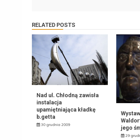
RELATED POSTS
Nad ul. Chłodną zawisła
instalacja
upamiętniająca kładkę
Wystaw
b.getta
Waldorf
30 grudnia 2009
jego śm
29 grud