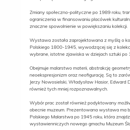
Zmiany społeczno-polityczne po 1989 roku, tra
ograniczenia w finansowaniu placówek kultural
znaczne spowolnienie w powiększaniu kolekcji.
Wystawa została zaprojektowana z myślą o kontyn
Polskiego 1800-1945, wywodzącej się z kolekcj
wybrane, istotne zjawiska w dziejach sztuki po 
Obejmuje malarstwo materii, abstrakcję geomet
neoekspresjonizm oraz neofigurację. Są to zar
Jerzy Nowosielski, Władysław Hasior, Edward D
również tych mniej rozpoznawalnych.
Wybór prac został również podyktowany możliwo
obecnie muzeum. Prezentowana wystawa ma być 
Polskiego Malarstwa po 1945 roku, która znajdz
wystawienniczych nowego gmachu Muzeum Ślą