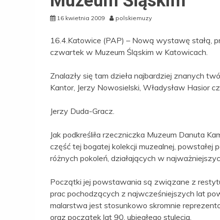
Muzeum Śląskim
16 kwietnia 2009
polskiemuzy
16.4.Katowice (PAP) – Nową wystawę stałą, pr
czwartek w Muzeum Śląskim w Katowicach.
Znalazły się tam dzieła najbardziej znanych twó
Kantor, Jerzy Nowosielski, Władysław Hasior c
Jerzy Duda-Gracz.
Jak podkreśliła rzeczniczka Muzeum Danuta Ka
część tej bogatej kolekcji muzealnej, powstałej 
różnych pokoleń, działających w najważniejszy
Początki jej powstawania są związane z resty
prac pochodzących z najwcześniejszych lat pow
malarstwa jest stosunkowo skromnie reprezentow
oraz początek lat 90. ubiegłego stulecia.