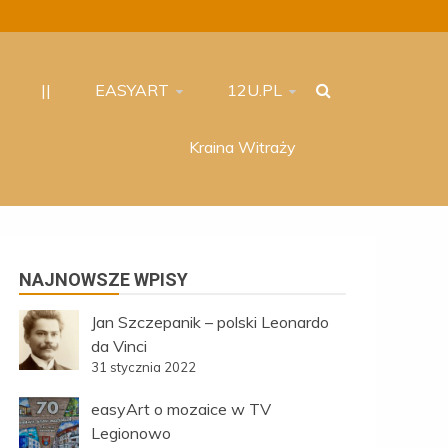
||
EASYART
12U.PL
Kraina Witraży
NAJNOWSZE WPISY
Jan Szczepanik – polski Leonardo
da Vinci
31 stycznia 2022
easyArt o mozaice w TV
Legionowo