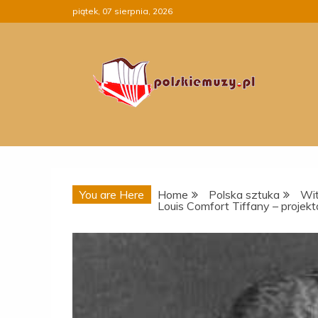
Skip
piątek, 07 sierpnia, 2026
to
content
You are Here
Home
Polska sztuka
Wit
Louis Comfort Tiffany – projekt