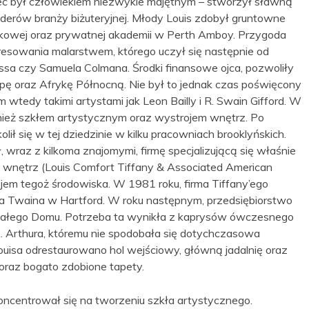
ojciec był człowiekiem niezwykle majętnym – stworzył sławną
 liderów branży biżuteryjnej. Młody Louis zdobył gruntowne
kowej oraz prywatnej akademii w Perth Amboy. Przygoda
resowania malarstwem, którego uczył się następnie od
ssa czy Samuela Colmana. Środki finansowe ojca, pozwoliły
opę oraz Afrykę Północną. Nie był to jednak czas poświęcony
wtedy takimi artystami jak Leon Bailly i R. Swain Gifford. W
nież szkłem artystycznym oraz wystrojem wnętrz. Po
ił się w tej dziedzinie w kilku pracowniach brooklyńskich.
, wraz z kilkoma znajomymi, firmę specjalizującą się właśnie
i wnętrz (Louis Comfort Tiffany & Associated American
em tegoż środowiska. W 1981 roku, firma Tiffany’ego
 Twaina w Hartford. W roku następnym, przedsiębiorstwo
 Białego Domu. Potrzeba ta wynikła z kaprysów ówczesnego
 Arthura, któremu nie spodobała się dotychczasowa
ouisa odrestaurowano hol wejściowy, główną jadalnię oraz
 oraz bogato zdobione tapety.
ncentrował się na tworzeniu szkła artystycznego.