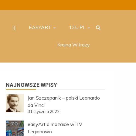
||
EASYART
12U.PL
Kraina Witraży
NAJNOWSZE WPISY
Jan Szczepanik – polski Leonardo
da Vinci
31 stycznia 2022
easyArt o mozaice w TV
Legionowo