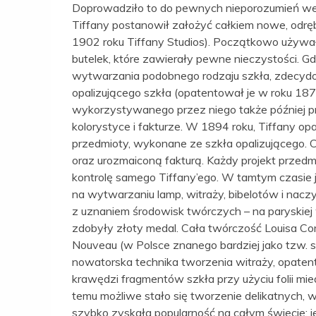
Doprowadziło to do pewnych nieporozumień wewn
Tiffany postanowił założyć całkiem nowe, odrę
1902 roku Tiffany Studios). Początkowo używał o
butelek, które zawierały pewne nieczystości. G
wytwarzania podobnego rodzaju szkła, zdecydo
opalizującego szkła (opatentował je w roku 187
wykorzystywanego przez niego także później pr
kolorystyce i fakturze. W 1894 roku, Tiffany opa
przedmioty, wykonane ze szkła opalizującego.
oraz urozmaiconą fakturą. Każdy projekt przedm
kontrolę samego Tiffany’ego. W tamtym czasie 
na wytwarzaniu lamp, witraży, bibelotów i nacz
z uznaniem środowisk twórczych – na paryskiej 
zdobyły złoty medal. Cała twórczość Louisa C
Nouveau (w Polsce znanego bardziej jako tzw. s
nowatorska technika tworzenia witraży, opaten
krawędzi fragmentów szkła przy użyciu folii mie
temu możliwe stało się tworzenie delikatnych,
szybko zyskała popularność na całym świecie; 