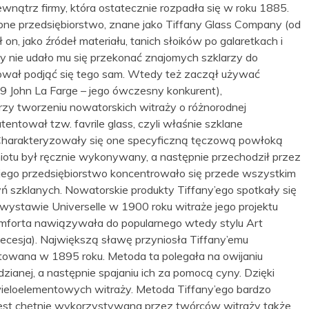
ątrz firmy, która ostatecznie rozpadła się w roku 1885.
bne przedsiębiorstwo, znane jako Tiffany Glass Company (od
n, jako źródeł materiału, tanich słoików po galaretkach i
dy nie udało mu się przekonać znajomych szklarzy do
wał podjąć się tego sam. Wtedy też zaczął używać
9 John La Farge – jego ówczesny konkurent),
zy tworzeniu nowatorskich witraży o różnorodnej
tentował tzw. favrile glass, czyli właśnie szklane
 Charakteryzowały się one specyficzną tęczową powłoką
iotu był ręcznie wykonywany, a następnie przechodził przez
jego przedsiębiorstwo koncentrowało się przede wszystkim
yń szklanych. Nowatorskie produkty Tiffany’ego spotkały się
wystawie Universelle w 1900 roku witraże jego projektu
omforta nawiązywała do popularnego wtedy stylu Art
ecesja). Największą sławę przyniosła Tiffany’emu
towana w 1895 roku. Metoda ta polegała na owijaniu
dzianej, a następnie spajaniu ich za pomocą cyny. Dzięki
 wieloelementowych witraży. Metoda Tiffany’ego bardzo
jest chętnie wykorzystywana przez twórców witraży także