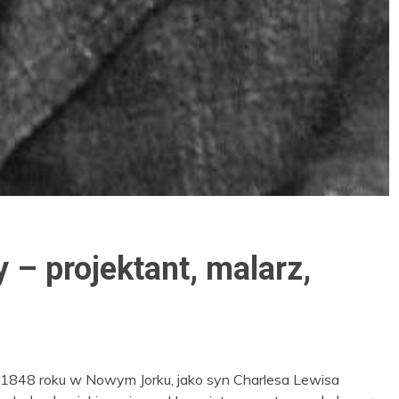
 – projektant, malarz,
1848 roku w Nowym Jorku, jako syn Charlesa Lewisa