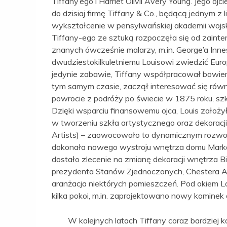
Tiffany’ego i Harriet Olivii Avery Young. Jego 
do dzisiaj firmę Tiffany & Co., będącą jednym z
wykształcenie w pensylwańskiej akademii wojs
Tiffany-ego ze sztuką rozpoczęła się od zainte
znanych ówcześnie malarzy, m.in. George’a Inne
dwudziestokilkuletniemu Louisowi zwiedzić Eur
jedynie zabawie, Tiffany współpracował bowiem 
tym samym czasie, zaczął interesować się rów
powrocie z podróży po świecie w 1875 roku, szkol
Dzięki wsparciu finansowemu ojca, Louis założył
w tworzeniu szkła artystycznego oraz dekoracj
Artists) – zaowocowało to dynamicznym rozwoj
dokonała nowego wystroju wnętrza domu Marka
dostało zlecenie na zmianę dekoracji wnętrza
prezydenta Stanów Zjednoczonych, Chestera A.
aranżacja niektórych pomieszczeń. Pod okiem L
kilka pokoi, m.in. zaprojektowano nowy kominek
W kolejnych latach Tiffany coraz bardziej ko