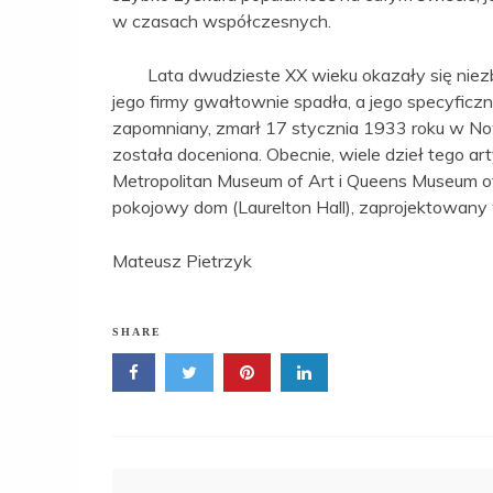
w czasach współczesnych.
Lata dwudzieste XX wieku okazały się niezby
jego firmy gwałtownie spadła, a jego specyficzny
zapomniany, zmarł 17 stycznia 1933 roku w No
została doceniona. Obecnie, wiele dzieł tego a
Metropolitan Museum of Art i Queens Museum of
pokojowy dom (Laurelton Hall), zaprojektowany
Mateusz Pietrzyk
SHARE