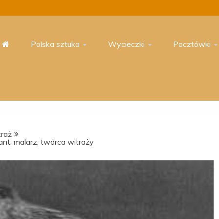
Polska sztuka
Wycieczki
Pocztówki
raż
ant, malarz, twórca witraży