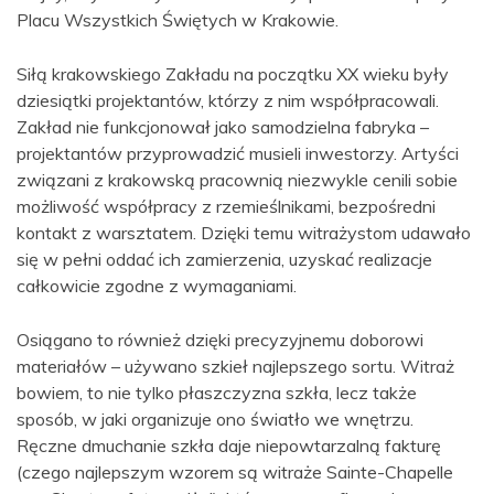
Placu Wszystkich Świętych w Krakowie.
Siłą krakowskiego Zakładu na początku XX wieku były
dziesiątki projektantów, którzy z nim współpracowali.
Zakład nie funkcjonował jako samodzielna fabryka –
projektantów przyprowadzić musieli inwestorzy. Artyści
związani z krakowską pracownią niezwykle cenili sobie
możliwość współpracy z rzemieślnikami, bezpośredni
kontakt z warsztatem. Dzięki temu witrażystom udawało
się w pełni oddać ich zamierzenia, uzyskać realizacje
całkowicie zgodne z wymaganiami.
Osiągano to również dzięki precyzyjnemu doborowi
materiałów – używano szkieł najlepszego sortu. Witraż
bowiem, to nie tylko płaszczyzna szkła, lecz także
sposób, w jaki organizuje ono światło we wnętrzu.
Ręczne dmuchanie szkła daje niepowtarzalną fakturę
(czego najlepszym wzorem są witraże Sainte-Chapelle