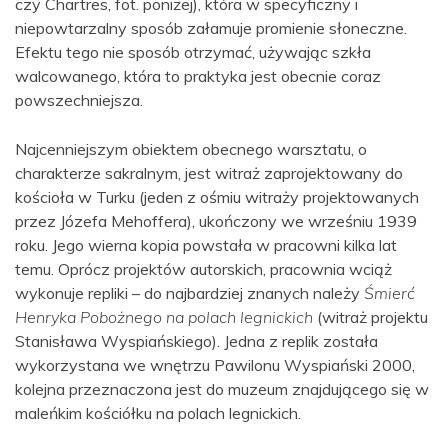
czy Chartres, fot. poniżej), która w specyficzny i
niepowtarzalny sposób załamuje promienie słoneczne.
Efektu tego nie sposób otrzymać, używając szkła
walcowanego, która to praktyka jest obecnie coraz
powszechniejsza.
Najcenniejszym obiektem obecnego warsztatu, o
charakterze sakralnym, jest witraż zaprojektowany do
kościoła w Turku (jeden z ośmiu witraży projektowanych
przez Józefa Mehoffera), ukończony we wrześniu 1939
roku. Jego wierna kopia powstała w pracowni kilka lat
temu. Oprócz projektów autorskich, pracownia wciąż
wykonuje repliki – do najbardziej znanych należy
Śmierć
Henryka Pobożnego na polach legnickich
(witraż projektu
Stanisława Wyspiańskiego). Jedna z replik została
wykorzystana we wnętrzu Pawilonu Wyspiański 2000,
kolejna przeznaczona jest do muzeum znajdującego się w
maleńkim kościółku na polach legnickich.