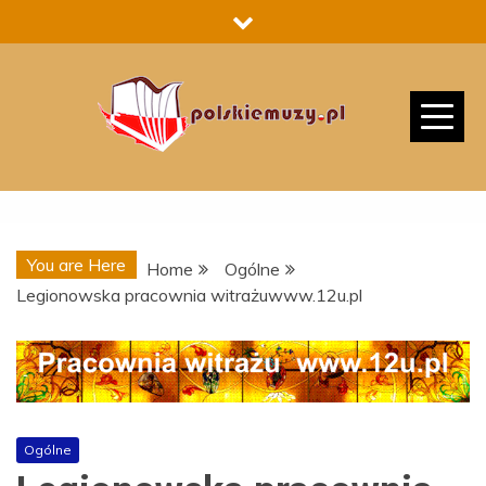
Skip
to
content
You are Here
Home
Ogólne
Legionowska pracownia witrażuwww.12u.pl
Ogólne