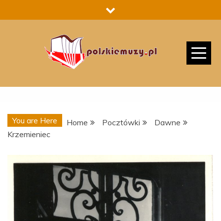
Skip
to
content
You are Here
Home
Pocztówki
Dawne
Krzemieniec