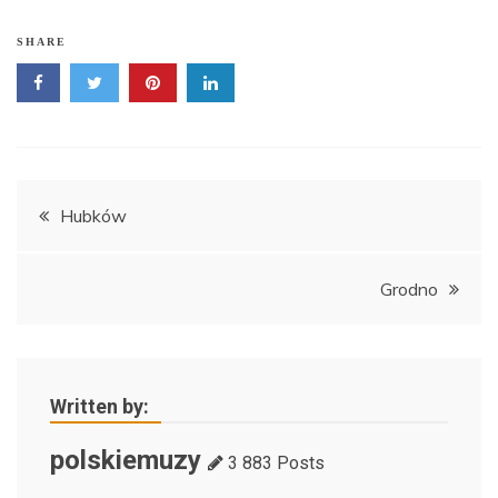
SHARE
Nawigacja
Hubków
wpisu
Grodno
Written by:
polskiemuzy
3 883 Posts