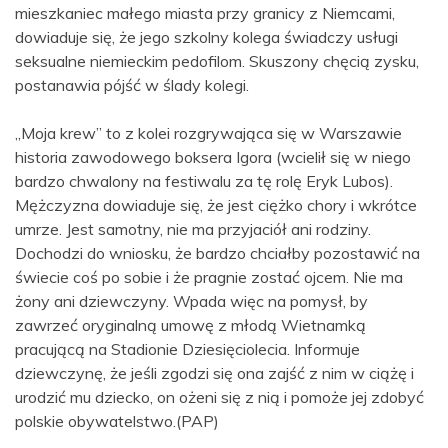
mieszkaniec małego miasta przy granicy z Niemcami,
dowiaduje się, że jego szkolny kolega świadczy usługi
seksualne niemieckim pedofilom. Skuszony chęcią zysku,
postanawia pójść w ślady kolegi.
„Moja krew” to z kolei rozgrywająca się w Warszawie
historia zawodowego boksera Igora (wcielił się w niego
bardzo chwalony na festiwalu za tę rolę Eryk Lubos).
Mężczyzna dowiaduje się, że jest ciężko chory i wkrótce
umrze. Jest samotny, nie ma przyjaciół ani rodziny.
Dochodzi do wniosku, że bardzo chciałby pozostawić na
świecie coś po sobie i że pragnie zostać ojcem. Nie ma
żony ani dziewczyny. Wpada więc na pomysł, by
zawrzeć oryginalną umowę z młodą Wietnamką
pracującą na Stadionie Dziesięciolecia. Informuje
dziewczynę, że jeśli zgodzi się ona zajść z nim w ciążę i
urodzić mu dziecko, on ożeni się z nią i pomoże jej zdobyć
polskie obywatelstwo.(PAP)