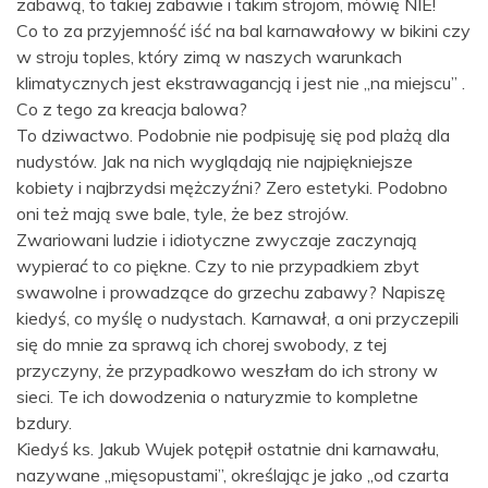
zabawą, to takiej zabawie i takim strojom, mówię NIE!
Co to za przyjemność iść na bal karnawałowy w bikini czy
w stroju toples, który zimą w naszych warunkach
klimatycznych jest ekstrawagancją i jest nie „na miejscu” .
Co z tego za kreacja balowa?
To dziwactwo. Podobnie nie podpisuję się pod plażą dla
nudystów. Jak na nich wyglądają nie najpiękniejsze
kobiety i najbrzydsi mężczyźni? Zero estetyki. Podobno
oni też mają swe bale, tyle, że bez strojów.
Zwariowani ludzie i idiotyczne zwyczaje zaczynają
wypierać to co piękne. Czy to nie przypadkiem zbyt
swawolne i prowadzące do grzechu zabawy? Napiszę
kiedyś, co myślę o nudystach. Karnawał, a oni przyczepili
się do mnie za sprawą ich chorej swobody, z tej
przyczyny, że przypadkowo weszłam do ich strony w
sieci. Te ich dowodzenia o naturyzmie to kompletne
bzdury.
Kiedyś ks. Jakub Wujek potępił ostatnie dni karnawału,
nazywane „mięsopustami”, określając je jako „od czarta