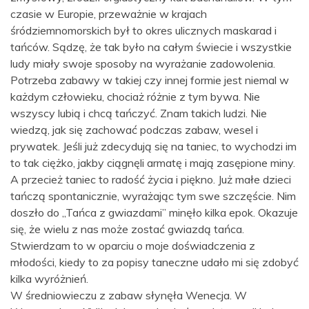
czasie w Europie, przeważnie w krajach
śródziemnomorskich był to okres ulicznych maskarad i
tańców. Sądzę, że tak było na całym świecie i wszystkie
ludy miały swoje sposoby na wyrażanie zadowolenia.
Potrzeba zabawy w takiej czy innej formie jest niemal w
każdym człowieku, chociaż różnie z tym bywa. Nie
wszyscy lubią i chcą tańczyć. Znam takich ludzi. Nie
wiedzą, jak się zachować podczas zabaw, wesel i
prywatek. Jeśli już zdecydują się na taniec, to wychodzi im
to tak ciężko, jakby ciągnęli armatę i mają zasępione miny.
A przecież taniec to radość życia i piękno. Już małe dzieci
tańczą spontanicznie, wyrażając tym swe szczęście. Nim
doszło do „Tańca z gwiazdami” minęło kilka epok. Okazuje
się, że wielu z nas może zostać gwiazdą tańca.
Stwierdzam to w oparciu o moje doświadczenia z
młodości, kiedy to za popisy taneczne udało mi się zdobyć
kilka wyróżnień.
W średniowieczu z zabaw słynęła Wenecja. W