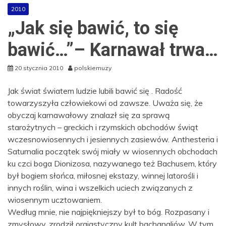
2010
„Jak się bawić, to się
bawić…”– Karnawał trwa…
20 stycznia 2010
polskiemuzy
Jak świat światem ludzie lubili bawić się . Radość
towarzyszyła człowiekowi od zawsze. Uważa się, że
obyczaj karnawałowy znalazł się za sprawą
starożytnych – greckich i rzymskich obchodów świąt
wczesnowiosennych i jesiennych zasiewów. Anthesteria i
Saturnalia początek swój miały w wiosennych obchodach
ku czci boga Dionizosa, nazywanego też Bachusem, który
był bogiem słońca, miłosnej ekstazy, winnej latorośli i
innych roślin, wina i wszelkich uciech związanych z
wiosennym ucztowaniem.
Według mnie, nie najpiękniejszy był to bóg. Rozpasany i
zmysłowy, zrodził orgiastyczny kult bachanaliów. W tym