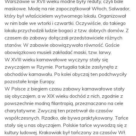
Warszawie w XVII wieku modne były reduty, czyli bale
maskowe. Modę na nie zapoczątkował Włoch, Salwador,
który był właścicielem wytwornego lokalu. Organizował
w nim bale we wtorki i czwartki. Oczywiście, do takiego
lokalu przychodzili ludzie bogaci z tzw. dobrych domów. Z
czasem do zabawy dołączali przedstawiciele różnych
stanów. W zabawie obowiązywała równość. Goście
obowiązkowo musieli zakładać maski, tzw. larwy.
W XVIII wieku karnawałowe wyczyny stały się
zwyczajem w Rzymie. Portugalia także zasłynęła z
obchodów karnawału. Po kolei obyczaj ten podchwyciły
pozostałe kraje Europy.
W Polsce z biegiem czasu zabawy karnawałowe stały
się obyczajem, a w XIX wieku dochód z nich, zgodnie z
powszechnie modną filantropią, przeznaczano na cele
charytatywne. Zwyczaj ten przetrwał do czasów
współczesnych. Rzadko, ale bywa praktykowany. Tańce
stały się u nas obyczajem. Polskie tańce wywodzą się z
kultury ludowej. Krakowiak był tańczony za czasów Wł.