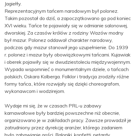
Jagiełły.
Reprezentacyjnym tańcem narodowym był polonez.
Takim pozostał do dziś, a zapoczątkowano go pod koniec
XVI wieku. Tańce te pojawiały się w odmianie salonowej,
dworskiej. Za czasów królów z rodziny Wazów modny
był mazur. Polonez oddawał charakter narodowy,
podczas gdy mazur stanowił jego uzupełnienie. Do 1939
r. polonez i mazur były obowiązkowymi tańcami. Kujawiak
i oberek pojawiły się w dwudziestoleciu międzywojennym.
Wypada wspomnieć o monumentalnym dziele, o tańcach
polskich, Oskara Kolberga. Folklor i tradycja zrodziły różne
formy tańca., które rozwijały się dzięki choreografom,
wykonawcom i wodzirejom.
Wydaje mi się, że w czasach PRL-u zabawy
karnawałowe były bardziej powszechne niż obecnie,
organizowano je w zakładach pracy. Zawsze prowadził je
zatrudniony przez dyrekcję aranżer, którego zadaniem
było zabawianie gości. Baloniki, konfetti, petardy,