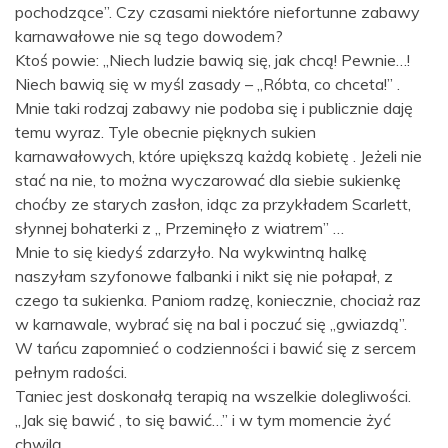
pochodzące”. Czy czasami niektóre niefortunne zabawy
karnawałowe nie są tego dowodem?
Ktoś powie: „Niech ludzie bawią się, jak chcą! Pewnie…!
Niech bawią się w myśl zasady – „Róbta, co chceta!” .
Mnie taki rodzaj zabawy nie podoba się i publicznie daję
temu wyraz. Tyle obecnie pięknych sukien
karnawałowych, które upiększą każdą kobietę . Jeżeli nie
stać na nie, to można wyczarować dla siebie sukienkę
choćby ze starych zasłon, idąc za przykładem Scarlett,
słynnej bohaterki z „ Przeminęło z wiatrem” …
Mnie to się kiedyś zdarzyło. Na wykwintną halkę
naszyłam szyfonowe falbanki i nikt się nie połapał, z
czego ta sukienka. Paniom radzę, koniecznie, chociaż raz
w karnawale, wybrać się na bal i poczuć się „gwiazdą”.
W tańcu zapomnieć o codzienności i bawić się z sercem
pełnym radości.
Taniec jest doskonałą terapią na wszelkie dolegliwości.
„Jak się bawić , to się bawić…” i w tym momencie żyć
chwilą.