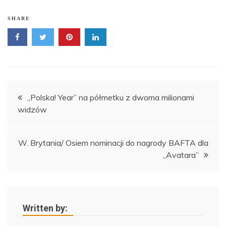
SHARE
Nawigacja
„Polska! Year” na półmetku z dwoma milionami
widzów
wpisu
W. Brytania/ Osiem nominacji do nagrody BAFTA dla
„Avatara”
Written by: