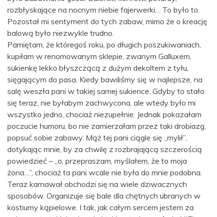
rozbłyskające na nocnym niebie fajerwerki… To było to.
Pozostał mi sentyment do tych zabaw, mimo że o kreację
balową było niezwykle trudno.
Pamiętam, że któregoś roku, po długich poszukiwaniach,
kupiłam w renomowanym sklepie, zwanym Galluxem,
sukienkę lekko błyszczącą z dużym dekoltem z tyłu,
sięgającym do pasa. Kiedy bawiliśmy się w najlepsze, na
salę weszła pani w takiej samej sukience. Gdyby to stało
się teraz, nie byłabym zachwycona, ale wtedy było mi
wszystko jedno, chociaż niezupełnie. Jednak pokazałam
poczucie humoru, bo nie zamierzałam przez taki drobiazg,
popsuć sobie zabawy. Mąż tej pani ciągle się „mylił”,
dotykając mnie, by za chwilę z rozbrajającą szczerością
powiedzieć – „o, przepraszam, myślałem, że to moja
żona…”, chociaż ta pani wcale nie była do mnie podobna.
Teraz karnawał obchodzi się na wiele dziwacznych
sposobów. Organizuje się bale dla chętnych ubranych w
kostiumy kąpielowe. I tak, jak całym sercem jestem za