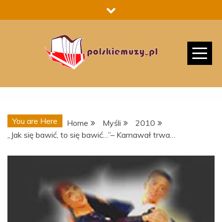
Skip
to
content
You are Here
Home
Myśli
2010
„Jak się bawić, to się bawić…”– Karnawał trwa…