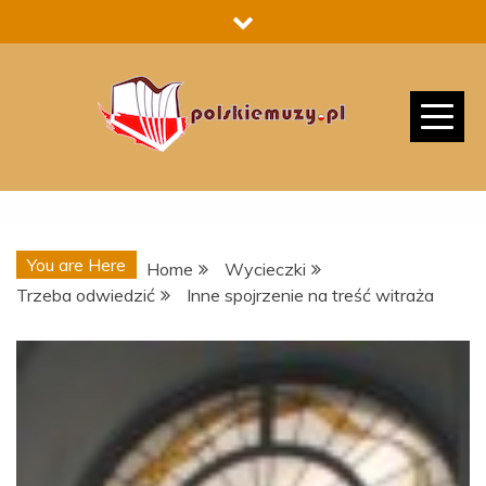
Skip
to
content
You are Here
Home
Wycieczki
Trzeba odwiedzić
Inne spojrzenie na treść witraża