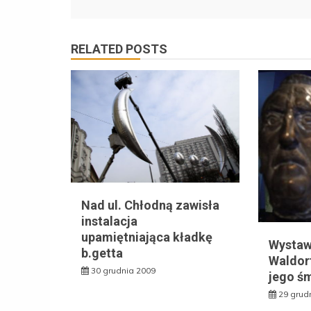
RELATED POSTS
Nad ul. Chłodną zawisła
instalacja
upamiętniająca kładkę
Wystaw
b.getta
Waldorf
30 grudnia 2009
jego śm
29 grud