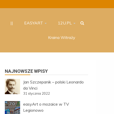
||
EASYART
12U.PL
Kraina Witraży
NAJNOWSZE WPISY
Jan Szczepanik – polski Leonardo
da Vinci
31 stycznia 2022
easyArt o mozaice w TV
Legionowo