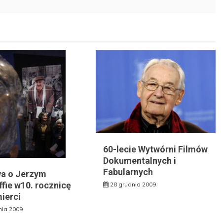
60-lecie Wytwórni Filmów
Dokumentalnych i
Fabularnych
a o Jerzym
fie w10. rocznicę
28 grudnia 2009
ierci
nia 2009