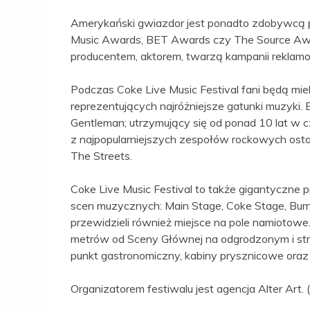
Amerykański gwiazdor jest ponadto zdobywcą
Music Awards, BET Awards czy The Source Award
producentem, aktorem, twarzą kampanii reklam
Podczas Coke Live Music Festival fani będą miel
reprezentujących najróżniejsze gatunki muzyki. 
Gentleman; utrzymujący się od ponad 10 lat 
z najpopularniejszych zespołów rockowych ostat
The Streets.
Coke Live Music Festival to także gigantyczne pr
scen muzycznych: Main Stage, Coke Stage, Burn
przewidzieli również miejsce na pole namiotow
metrów od Sceny Głównej na odgrodzonym i st
punkt gastronomiczny, kabiny prysznicowe oraz 
Organizatorem festiwalu jest agencja Alter Art.