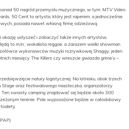
 ponad 50 nagród przemysłu muzycznego, w tym: MTV Video
s. 50 Cent to artysta, który jest raperem, a jednocześnie
owych, posiada nawet własną firmę odzieżową.
i okazję usłyszeć i zobaczyć także innych artystów,
Będą to m.in.: wokalista reggae, a zarazem wielki showman
w czołówce wykonawców muzyki rozrywkowej Shaggy; jeden
nich miesięcy The Killers czy wreszcie gwiazda grime’u –
zedsięwzięcie natury logistycznej. Na lotnisku, obok trzech
 Stage oraz festiwalowego miasteczka, organizatorzy
e. Ten swoisty camping znajdować się będzie około 300
rzeżonym terenie. Pole wyposażone będzie w całodobowy
toalety.
 (PAP)