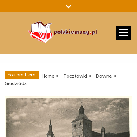
Skip
to
content
You are Here
Home
Pocztówki
Dawne
Grudziądz