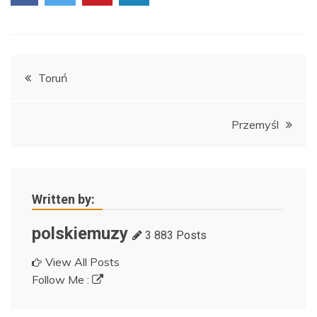
Nawigacja
Toruń
wpisu
Przemyśl
Written by:
polskiemuzy
3 883 Posts
View All Posts
Follow Me :