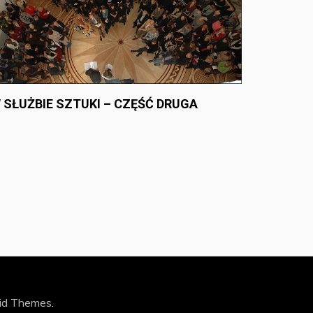
 SŁUŻBIE SZTUKI – CZĘŚĆ DRUGA
id Themes
.