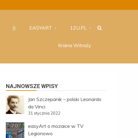
||
EASYART
12U.PL
Kraina Witraży
NAJNOWSZE WPISY
Jan Szczepanik – polski Leonardo
da Vinci
31 stycznia 2022
easyArt o mozaice w TV
Legionowo